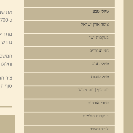
טיולי טבע
את שבי
כ-700 מטרים. העלייה הינה מגובה 400 מטר ועד לשיא הגובה 700 מטר.
צומח ארץ ישראל
בעקבות ישו
נדרש ל
חגי הנוצרים
המשכה
ותלולו
טיולי חגים
טיול סוכות
סוף המ
יום כיף | יום גיבוש
סיורי אורחים
בעקבות חולמים
לוכד נחשים