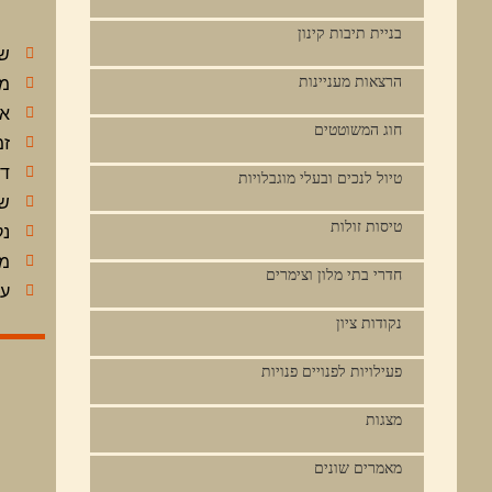
בניית תיבות קינון
שם
הרצאות מעניינות
מו
או
חוג המשוטטים
זמ
דר
טיול לנכים ובעלי מוגבלויות
שע
טיסות זולות
נק
מחי
חדרי בתי מלון וצימרים
על
נקודות ציון
פעילויות לפנויים פנויות
מצגות
מאמרים שונים