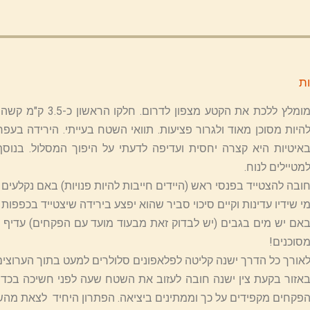
ת
מומלץ ללכת את הקט
היות מסוכן מאוד ולגרור פציעות. תוואי השטח בעייתי. הירידה בעפ
איטיות היא קצרה יחסית ועדיפה לדעתי על היפוך המסלול. בנו
מטיילים לנוח.
ובה להצטייד בפנסי ראש (היידים חייבות להיות פנויות) באם נקלעים ל
י שידיו עדינות וקיים סיכוי סביר שהוא יפצע בירידה שיצטייד בכפפות 
אם יש מים בגבים (יש לבדוק זאת מבעוד מועד עם הפקחים) עדיף 
סוכנים!
אורך כל הדרך ישנה קליטה לפלאפונים סלולרים למעט בתוך הערוצים
אזור בקעת צין ישנה חובה לעזוב את השטח שעה לפני חשיכה בכדי
פקחים מקפידים על כך וממתינים ביציאה. הפתרון היחיד לצאת מהשטח