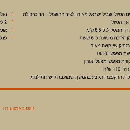
 הטיול: שביל ישראל מאורון לציר החשמל – הר כרבולת
נעלי
עד הטיול:
2 ליטר מים ביום חם נדרש 2 ליטר נוספים
רך המסלול: כ-8.5 ק"מ
אוכל
ן הליכה משוער: כ-6 שעות
פנס
גת קושי: קשה מאוד
ת מפגש: 06:30
ודת מפגש: מפעלי אורון
ר: 110 ש"ח
ות ההקפצה: תקבע בהמשך, שמועברת ישירות לנהג
ניווט באמצעות וייז