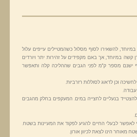
ע מצפון לדרום. חלקו הראשון כ-3.5 ק"מ קשה במיוחד, להשאירו לסוף מסלול כשהמטיילים עייפים עלול
רן קשה במיוחד, אך באם מקפידים על זהירות יתר ויורדים
סף ישנם מספר ק"מ לפני הגבים שההליכה קלה ותאפשר
חשיכה וכן לדאוג לסוללות רזרביות.
עבודה.
להצטייד בנעליים לחצייה במים. המעקפים בחלק מהגבים
.
 לאפשר לבעלי החיים להגיע לפקוד את המעיינות בשטח.
 מאוחר הינו לצאת לכיוון אורון.