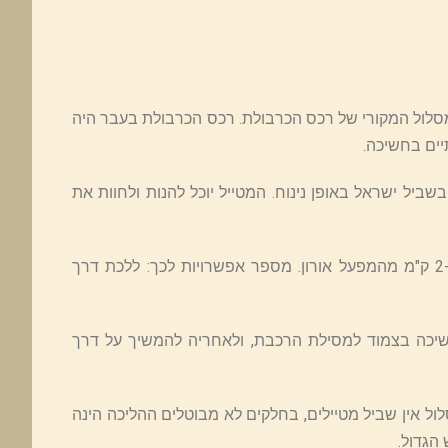
לול המקורי של רכס הכרבולת. רכס הכרבולת בעבר היה
יים בחשיכה.
יל ישראל באופן נינוח. המטייל יוכל להנות ולחוות את
נקודת המפגש אינה נמצאת על המסלול, לנקודת ההתחלה נדרש ללכת כ-2 ק"מ מהמפעל אורון. מספר אפשרויות לכך: ללכת דרך
יכה בצמוד למסילת הרכבת, ולאחריה להמשיך על דרך
ול אין שביל מטיילים, בחלקים לא מבוטלים ההליכה הינה
הגדול.