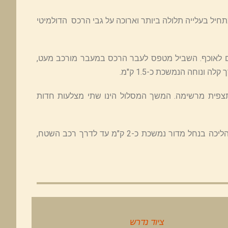
יל בעלייה תלולה ביותר וארוכה על גבי הרכס הדולמיטי
י נמצא בגובה 585 מטר ולאחריו יורדים לאוכף. השביל מטפס לעבר הרכס במעבר מורכב מעט,
נוחה הנמשכת כ-1.5 ק"מ.
צפית מרשימה. המשך המסלול הינו שתי מצלעות חדות
ציר החשמל הינו עמודי מתח גבוה שנע מערב מזרח, ומוביל לנחל מדור. ההליכה בנחל מדור נמשכת כ-2 ק"מ עד לדרך רכב השטח,
ציוד נדרש