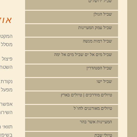
שביל ירושלים
שביל הגולן
אוד
שביל עמק המעיינות
המקטע 
שביל רמות מנשה
מסלל ש
שביל מים אל ים שביל מים אל ימה
פיצול 
השטח מ
שביל הסנהדרין
שביל ישו
מפעל א
טיולים מודרכים | טיולים בארץ
אפשרו
טיולים מאורגנים לחו"ל
השירות
המעיינות אשר בהר
תוואי 
בשיפוע
טיולי שבת