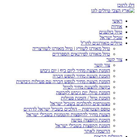
דלג לתוכן
ראשי
אודות
טיול בולענים
שביל ישראל
טיולים מאורגנים לחו"ל
טיול מאורגן לשוויץ | טיול מאורגן לשוויצריה
טיול מאורגן לפירנאים הספרדים
צור קשר
צור קשר
הזמנת הצעת מחיר ליום כיף | יום גיבוש
הזמנת הצעת מחיר לנופש חברה
הזמנת הצעת מחיר לנופש חברה עם פעילות גיבושית
בקשה להצעת מחיר לטיול
הזמנת טיול/ יום גיבוש לקבוצה
הזמנת טיול / הזמנת פעילות
מצטרפים להולכים בשביל ישראל
טופס הצטרפות – הולכים בשביל ישראל לדתיים
הצעת מחיר להקפצות והטמנות בשבילי ישראל
הזמנת הקפצה/ נסיעה
הזמנת הקפצות בשבילי ישראל
הרשמה לאתר
הטיולים הבאים