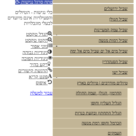
פתח סרגל נגישות
שביל ירושלים
כלי נגישות - הטיולים
והפעילויות אינם מיועדים
שביל הגולן
לבעלי מוגבלויות
שביל עמק המעיינות
הגדל טקסט
הקטן טקסט
שביל רמות מנשה
גווני אפור
שביל מים אל ים שביל מים אל ימה
ניגודיות גבוהה
ניגודיות הפוכה
שביל הסנהדרין
רקע בהיר
הדגשת קישורים
שביל ישו
פונט קריא
איפוס
טיולים מודרכים | טיולים בארץ
עבור למעלה
החרמון, הגולן, ועמק החולה
הגליל העליון וחופו
הגליל התחתון ובקעת כנרות
הכרמל וחופו רמת מנשה
העמקים