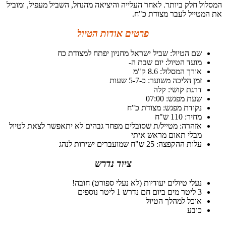
המסלול חלק ביותר. לאחר העלייה והיציאה מהנחל, השביל מעפיל, ומוביל
את המטייל לעבר מצודת כ"ח.
פרטים אודות הטיול
שם הטיול: שביל ישראל מחניון יפתח למצודת כח
מועד הטיול: יום שבת ה-
אורך המסלול: 8.6 ק"מ
זמן הליכה משוער: כ-5-7 שעות
דרגת קושי: קלה
שעת מפגש: 07:00
נקודת מפגש: מצודת כ"ח
מחיר: 110 ש"ח
אזהרה: מטייל/ת שסובלים מפחד גבהים לא יתאפשר לצאת לטיול
מבלי תאום מראש איתי
עלות ההקפצה: 25 ש"ח שמועברים ישירות לנהג
ציוד נדרש
נעלי טיולים יעודיות (לא נעלי ספורט) חובה!
3 ליטר מים ביום חם נדרש 1 ליטר נוספים
אוכל למהלך הטיול
כובע