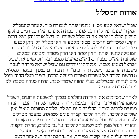
אודות המסלול
שביל ישראל קטע מס’ 3 מחניון יפתח למצודת כ”ח. לאחר שהמסלול
המקורי שעבר על קו הרכס שונה, וכעת הוא עובר על רכס רמים בחלקו
העליון המלצתי לפצל את המסלול לשניים: הן בשל אורכו והן בשל דרגת
הקושי למטיילים חדשים. מכאן מקטע זה הינו מסלול קל. ניתן לבצעו
מצפון לדרום, ההגעה למסלול מתבצעת בנסיעה/הליכה על דרך הכורכר
המובילה לחניון יפתח. חניון יפתח הינו חניון מסודר ומטופח ובמקום
שולחנות קק"ל. כעבור כ-1 ק"מ מגיעים למעבר בקר ופוגשים את שביל
ישראל המגיע מצפון. מנקודה זו יורדים עם שביל ישראל מזרחה לעבר
משכנות הרועים. "משכנות הרועים" חוות בודדים בצפון. בסמוך למסלול
(נדרשת הליכה של עשרות מטרים במעלה הרכס) הציבו בעלי החוה מיכל
מים לנוחות המטיילים. בעלי החווה שומרי שבת, החווה סגורה בשבת ולא
ניתן להיכנס לתחומה.
לאחר שמסיימים את הירידה וחולפים בסמוך למשכנות הרועים, השביל
מסומן על תוואי נוח ביותר, ובמגמת ירידה. בסופה של דרך העפר הנוחה
מגיעים לכביש הצפון. ההליכה כעת בשוליו, הליכה מסוכנת הואיל ואין
שוליים להליכה. ולאחר הליכה קצרה פונים שמאלה, במעבר מטיילים
לעבר נחל קדש. נחל קדש אחד הנחלים במרהיבים, בפרט בתקופת
החורף. הנחל מזמן למטיילמעבר להליכה על גבי סלעים, חזזיות ורקפות
בעונה. הירידה והיציאה ממנו הינה על גבי סלעים, נקיקים, וסדקים.
הירידה ועלייה אינן קשות במיוחד, אך נדרשת זהירות. לאחר הגשם