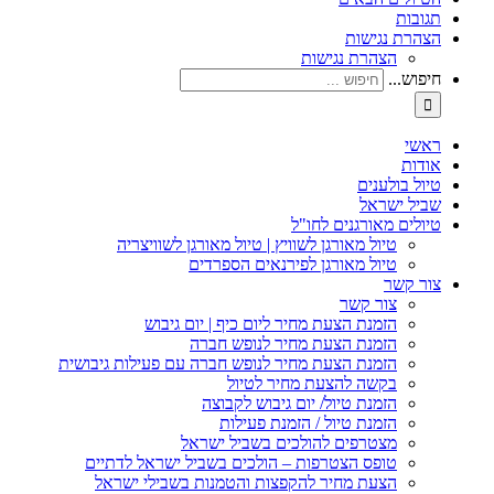
תגובות
הצהרת נגישות
הצהרת נגישות
חיפוש...
ראשי
אודות
טיול בולענים
שביל ישראל
טיולים מאורגנים לחו"ל
טיול מאורגן לשוויץ | טיול מאורגן לשוויצריה
טיול מאורגן לפירנאים הספרדים
צור קשר
צור קשר
הזמנת הצעת מחיר ליום כיף | יום גיבוש
הזמנת הצעת מחיר לנופש חברה
הזמנת הצעת מחיר לנופש חברה עם פעילות גיבושית
בקשה להצעת מחיר לטיול
הזמנת טיול/ יום גיבוש לקבוצה
הזמנת טיול / הזמנת פעילות
מצטרפים להולכים בשביל ישראל
טופס הצטרפות – הולכים בשביל ישראל לדתיים
הצעת מחיר להקפצות והטמנות בשבילי ישראל