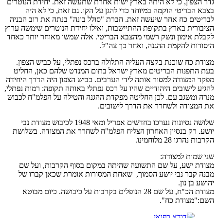
גדר הצפון, כי לא היתה בארץ ישות אחרת שתעשה זאת. יחידת הנוטרים
בצבא הבריטי הוקמה במיוחד כדי להגן על הקו. גם זאת, כי לא היה
לבריטים כח אחר שיעשה זאת. חברת "סולל בונה" בנתה את רוב הבניה
הציבורית בארץ בתקופת ההתיישבות, ואילו יחידת הנוטרים שימשה ערוץ
לקבלת אימון ונשק רשמי מהצבא הבריטי. אלה שמשו מאוחר יותר כאחד
היסודות להקמת ההגנה, ואחר כך צה"ל.
מצודת כח שוכנת בקצה העליה התלולה ברכס נפתלי, על כביש הצפון.
בעת התפנות הבריטים מארץ ישראל בתום המנדט שלהם כאן, החליט
מפקד המצודה למסור אותה לידי הערבים. כביש הצפון היה הדרך היחידה
להגיע לישובים היהודיים שהיו על רכס נפתלי באותה תקופה: רמות נפתלי,
מנרה ומשגב עם. לכן החליטה מפקדת ההגנה והטילה על הפלמ"ח לכבוש
את המצודה ולשחרר את הדרך לישובים.
שלושה נסיונות נערכו בחדשים אפריל ומאי 1948 לכיבוש מצודת נבי
יושע. רק בנסיון האחרון הצליח הפלמ"ח לשחרר את המצודה. בשלושת
הקרבות נהרגו 28 מלוחמינו.
שני שמות למצודה:
מצודת ישע, על שם התשועה שהיתה במקום בסוף הקרבות, ועל שם
מבנה קבר נבי יושע הסמוך, שאחת המסורות אומרת שכאן קברו של
יהושע בן נון.
מצודת הכ"ח, על שם 28 הנופלים בקרבות על כיבושה. כיום מבוטא
השם:"מצודת כח".