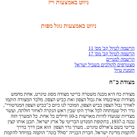
ניווט באמצעות וייז
ניווט באמצעות גוגל מפות
הרשמה לטיול קב' מס' 11
הרשמה לטיול קב' מס' 17
הרשמה למנויים
מצטרפים להולכים בשביל ישראל
הזמנת טיול
מצודת כ"ח
מצודת כח היא מבנה משטרה בריטי מצודה מסוג טיגרט, אחת מחמש
מצודות שאיבטחו את גבול הצפון ואת כביש הצפון. מלבד המצודה הוקמו
לאורך גבול הצפון כביש הצפון, המוכר לנו כיום כ"כביש הצפון המנדטורי",
גדר תיל שנמתחה לכל אורך הקו שבין ראש הנקרה לאיזור חולתה, ועשר
מצדיות שנועדו להיות מאוישות ב-10 חיילים כל אחת. כל המערך הזה
נבנה ב-1937, בתקופת המנדט הבריטי על ארץ ישראל. תכנן אותו קצין
בריטי בשם צ'ארלס טיגרט.. מערך גדר הצפון הוא אבן דרך בדרך
להקמת מדינת ישראל. חברת הבנייה "סולל בונה" הוקמה במיוחד להקמת