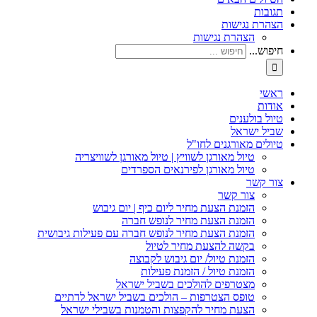
תגובות
הצהרת נגישות
הצהרת נגישות
חיפוש...
ראשי
אודות
טיול בולענים
שביל ישראל
טיולים מאורגנים לחו"ל
טיול מאורגן לשוויץ | טיול מאורגן לשוויצריה
טיול מאורגן לפירנאים הספרדים
צור קשר
צור קשר
הזמנת הצעת מחיר ליום כיף | יום גיבוש
הזמנת הצעת מחיר לנופש חברה
הזמנת הצעת מחיר לנופש חברה עם פעילות גיבושית
בקשה להצעת מחיר לטיול
הזמנת טיול/ יום גיבוש לקבוצה
הזמנת טיול / הזמנת פעילות
מצטרפים להולכים בשביל ישראל
טופס הצטרפות – הולכים בשביל ישראל לדתיים
הצעת מחיר להקפצות והטמנות בשבילי ישראל