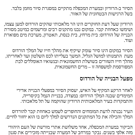
הסיור ב-הרודיון ובמערת המכפלה מתקיים במסגרת סיור מוזמן בלבד.
בשל הרגישות הבטחונית של האזור.
הרודיון שעל דעת החוקרים הינו הר מלאכותי שהקים הורדוס למען עצמו,
ושימשו כאחוזת קבר. במקום נבנו מתקנים רבים ומרשמים כמיטב מסורת
הבנייה של הורדוס: בית מרחץ, בית כנסת, תאטרון, מערכת מים מפוארת
ועוד.
הסיור במקום הינו סיור עומק שיקיף את מהלך חייו של המלך הורדוס
מעת התמנותו למושל הגליל, המשך בעלייתו לכס השלטון ועד לאחריתו,
מהלך חייו השזורים בשושלת החשמונאית ובנשואיו האומללים לבת
המפורסמת למשפחה זו – מרים החשמונאית.
מפעל הבנייה של הורדוס
לאחר הרקע המקיף על האיש, יעסוק הסיור במפעלי הבנייה אדירי
המימדים שבנה המלך הורדוס: במצדה, בבניית הנמל בקיסרייה,
והתמקדות בעיר המלאכותית הרודיון שהוקמה על תל מלאכותי.
העיר נבנתה לדעת המומחים והחופרים לשמש כאחוזת קבר להורדוס
המלך והכילה את כל המתקנים הנדרשים למלך ליום בו הוא יחזור לחיים.
הביקור במערת המכפלה, אחד משלושת אתרי מורשת של העם היהודי
מזה אלפי בשנים. נבקר במרחב של המערה שבנייתה מזכירים את סגנון