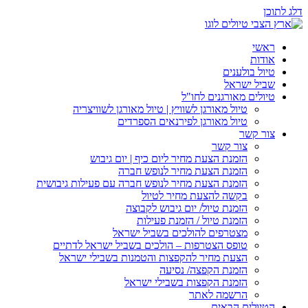
דלג לתוכן
ראשי
אודות
טיול בולענים
שביל ישראל
טיולים מאורגנים לחו"ל
טיול מאורגן לשוויץ | טיול מאורגן לשוויצריה
טיול מאורגן לפירנאים הספרדים
צור קשר
צור קשר
הזמנת הצעת מחיר ליום כיף | יום גיבוש
הזמנת הצעת מחיר לנופש חברה
הזמנת הצעת מחיר לנופש חברה עם פעילות גיבושית
בקשה להצעת מחיר לטיול
הזמנת טיול/ יום גיבוש לקבוצה
הזמנת טיול / הזמנת פעילות
מצטרפים להולכים בשביל ישראל
טופס הצטרפות – הולכים בשביל ישראל לדתיים
הצעת מחיר להקפצות והטמנות בשבילי ישראל
הזמנת הקפצה/ נסיעה
הזמנת הקפצות בשבילי ישראל
הרשמה לאתר
הטיולים הבאים