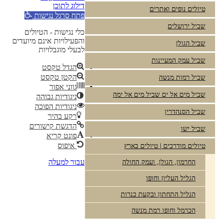
דילוג לתוכן
טיולים נופים ואתרים
פתח סרגל נגישות
שביל ירושלים
כלי נגישות - הטיולים
והפעילויות אינם מיועדים
שביל הגולן
לבעלי מוגבלויות
שביל עמק המעיינות
הגדל טקסט
הקטן טקסט
שביל רמות מנשה
גווני אפור
שביל מים אל ים שביל מים אל ימה
ניגודיות גבוהה
ניגודיות הפוכה
שביל הסנהדרין
רקע בהיר
הדגשת קישורים
שביל ישו
פונט קריא
איפוס
טיולים מודרכים | טיולים בארץ
עבור למעלה
החרמון, הגולן, ועמק החולה
הגליל העליון וחופו
הגליל התחתון ובקעת כנרות
הכרמל וחופו רמת מנשה