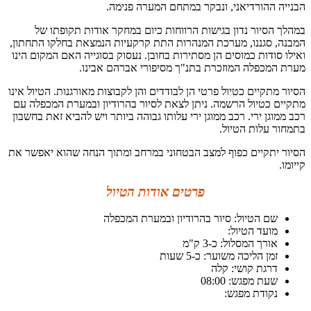
הבנייה ההורדיאני, ונבקר במתחם המערה פנימה.
במהלך הסיור נדון בגישות הרווחות כיום במחקר אודות תקופתו של
המבנה, סגננו, מערכת המנהרות התת קרקעיות הנמצאת בחלקו התחתון,
ואילו סודות כמוסים הן מסתירות בחובן. נעסוק בסוגייה האם המקום הינו
מערת המכפלה המוזכרת בתנ"ך מסיפורי אברהם אבינו.
הסיור מתקיים כטיול פרטי הן לבודדים והן לקבוצות מאורגנות. הטיול אינו
מתקיים כטיול הרשמה. ניתן לצאת לסיור בהרודיון ובמערת המכפלה עם
רכב ממוגן ירי. רכב ממוגן ירי עלותו גבוהה ביותר ויש להביא זאת בחשבון
בתמחור עלות הטיול.
הסיור יתקיים כפוף למצב הבטחוני במרחב ומתוך הנחה שהוא יאפשר את
קייומו.
פרטים אודות הטיול
שם הטיול: סיור בהרודיון ובמערת המכפלה
מועד הטיול:
אורך המסלול: כ-3 ק"מ
זמן הליכה משוער: כ-5 שעות
דרגת קושי: קלה
שעת מפגש: 08:00
נקודת מפגש: