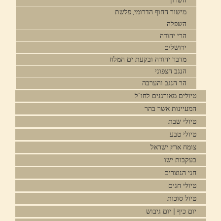
השרון
מישור החוף הדרומי, פלשת
השפלה
הרי יהודה
ירושלים
מדבר יהודה ובקעת ים המלח
הנגב הצפוני
הר הנגב והערבה
טיולים מאורגנים לחו"ל
המעיינות אשר בהר
טיולי שבת
טיולי טבע
צומח ארץ ישראל
בעקבות ישו
חגי הנוצרים
טיולי חגים
טיול סוכות
יום כיף | יום גיבוש