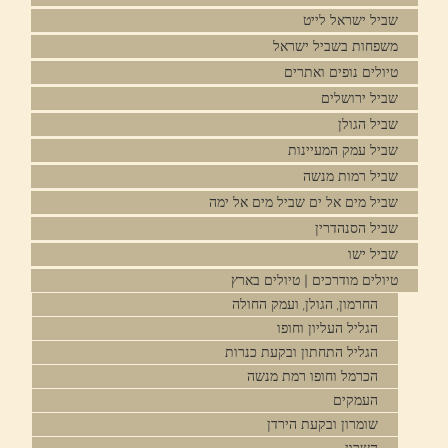
שביל ישראל לייט
משפחות בשביל ישראל
טיולים נופים ואתרים
שביל ירושלים
שביל הגולן
שביל עמק המעיינות
שביל רמות מנשה
שביל מים אל ים שביל מים אל ימה
שביל הסנהדרין
שביל ישו
טיולים מודרכים | טיולים בארץ
החרמון, הגולן, ועמק החולה
הגליל העליון וחופו
הגליל התחתון ובקעת כנרות
הכרמל וחופו רמת מנשה
העמקים
שומרון ובקעת הירדן