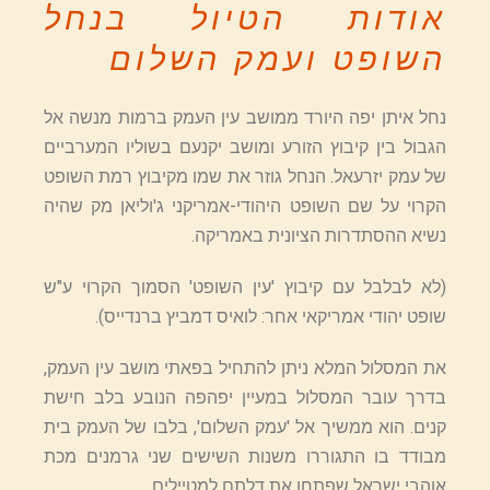
אודות הטיול בנחל
השופט ועמק השלום
נחל איתן יפה היורד ממושב עין העמק ברמות מנשה אל
הגבול בין קיבוץ הזורע ומושב יקנעם בשוליו המערביים
של עמק יזרעאל. הנחל גוזר את שמו מקיבוץ רמת השופט
הקרוי על שם השופט היהודי-אמריקני ג'וליאן מק שהיה
נשיא ההסתדרות הציונית באמריקה.
(לא לבלבל עם קיבוץ 'עין השופט' הסמוך הקרוי ע"ש
שופט יהודי אמריקאי אחר: לואיס דמביץ ברנדייס).
את המסלול המלא ניתן להתחיל בפאתי מושב עין העמק,
בדרך עובר המסלול במעיין יפהפה הנובע בלב חישת
קנים. הוא ממשיך אל 'עמק השלום', בלבו של העמק בית
מבודד בו התגוררו משנות השישים שני גרמנים מכת
אוהבי ישראל שפתחו את דלתם למטיילים.