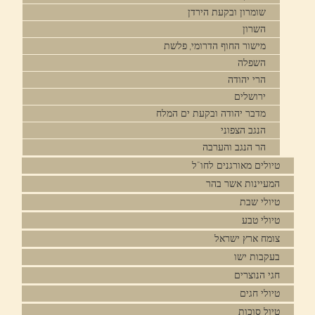
שומרון ובקעת הירדן
השרון
מישור החוף הדרומי, פלשת
השפלה
הרי יהודה
ירושלים
מדבר יהודה ובקעת ים המלח
הנגב הצפוני
הר הנגב והערבה
טיולים מאורגנים לחו"ל
המעיינות אשר בהר
טיולי שבת
טיולי טבע
צומח ארץ ישראל
בעקבות ישו
חגי הנוצרים
טיולי חגים
טיול סוכות