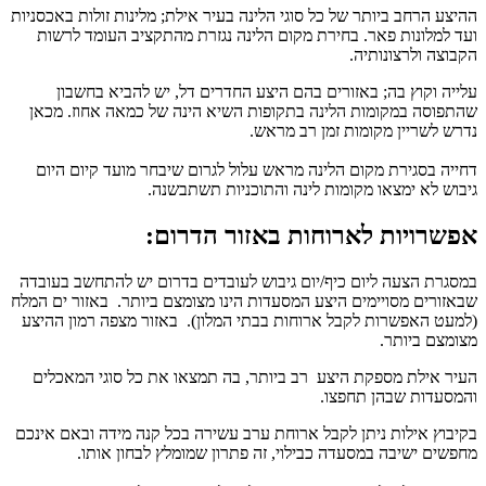
ההיצע הרחב ביותר של כל סוגי הלינה בעיר אילת; מלינות זולות באכסניות
ועד למלונות פאר. בחירת מקום הלינה נגזרת מהתקציב העומד לרשות
הקבוצה ולרצונותיה.
עלייה וקוץ בה; באזורים בהם היצע החדרים דל, יש להביא בחשבון
שהתפוסה במקומות הלינה בתקופות השיא הינה של כמאה אחוז. מכאן
נדרש לשריין מקומות זמן רב מראש.
דחייה בסגירת מקום הלינה מראש עלול לגרום שיבחר מועד קיום היום
גיבוש לא ימצאו מקומות לינה והתוכניות תשתבשנה.
אפשרויות לארוחות באזור הדרום:
במסגרת הצעה ליום כיף/יום גיבוש לעובדים בדרום יש להתחשב בעובדה
שבאזורים מסויימים היצע המסעדות הינו מצומצם ביותר. באזור ים המלח
(למעט האפשרות לקבל ארוחות בבתי המלון). באזור מצפה רמון ההיצע
מצומצם ביותר.
העיר אילת מספקת היצע רב ביותר, בה תמצאו את כל סוגי המאכלים
והמסעדות שבהן תחפצו.
בקיבוץ אילות ניתן לקבל ארוחת ערב עשירה בכל קנה מידה ובאם אינכם
מחפשים ישיבה במסעדה כבילוי, זה פתרון שמומלץ לבחון אותו.