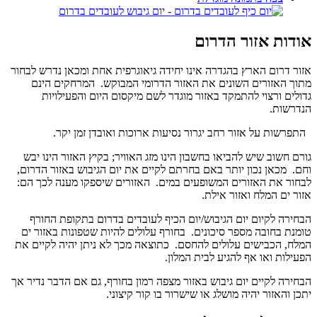
אודות אזור הדרום
אזור דרום הארץ בהגדרה אינו יחידה גיאוגרפית אחת ומכאן נדרש לבחור
מתוך האזורים השונים את האזור הדרומי המבוקש. המרחקים הינם
גדולים ורצוי להתמקד באזור מוגדר לשם מיקסום היום והפעילויות
הנדרשות.
התפרשות על אזור רחב יגרור נסיעות ארוכות ואובדן זמן יקר.
גורם חשוב שיש להביאו בחשבון הינו מזג האוויר; בקיץ האזור הינו יבש
וחם. מכאן נכון יותר באם בחרתם לקיים את יום הגיבוש באזור הדרום,
לבחור את האזורים המשופעים במים. האזורים שיספקו מענה לכך הם:
אזור ים המלח ואזור אילת.
הבחירה לקיום יום הגיבוש/יום הכיף לעובדים בדרום בתקופת החורף
טומנת בחובה מספר סיכונים. בחורף עלולים להיות שטפונות באזור ים
המלח, הכבישים עלולים להחסם. כתוצאה מכך לא ניתן יהיה לקיים את
הפעילות ואו אף להגיע לבית המלון.
הבחירה לקיים יום גיבוש באזור מצפה רמון בחורף, גם אם הדבר נדיר אך
יתכן והאזור יהיה מושלג או שישרור בו קור קיצוני.