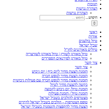
תגובות
הצהרת נגישות
הצהרת נגישות
חיפוש...
ראשי
אודות
טיול בולענים
שביל ישראל
טיולים מאורגנים לחו"ל
טיול מאורגן לשוויץ | טיול מאורגן לשוויצריה
טיול מאורגן לפירנאים הספרדים
צור קשר
צור קשר
הזמנת הצעת מחיר ליום כיף | יום גיבוש
הזמנת הצעת מחיר לנופש חברה
הזמנת הצעת מחיר לנופש חברה עם פעילות גיבושית
בקשה להצעת מחיר לטיול
הזמנת טיול/ יום גיבוש לקבוצה
הזמנת טיול / הזמנת פעילות
מצטרפים להולכים בשביל ישראל
טופס הצטרפות – הולכים בשביל ישראל לדתיים
הצעת מחיר להקפצות והטמנות בשבילי ישראל