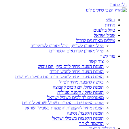
דלג לתוכן
ראשי
אודות
טיול בולענים
שביל ישראל
טיולים מאורגנים לחו"ל
טיול מאורגן לשוויץ | טיול מאורגן לשוויצריה
טיול מאורגן לפירנאים הספרדים
צור קשר
צור קשר
הזמנת הצעת מחיר ליום כיף | יום גיבוש
הזמנת הצעת מחיר לנופש חברה
הזמנת הצעת מחיר לנופש חברה עם פעילות גיבושית
בקשה להצעת מחיר לטיול
הזמנת טיול/ יום גיבוש לקבוצה
הזמנת טיול / הזמנת פעילות
מצטרפים להולכים בשביל ישראל
טופס הצטרפות – הולכים בשביל ישראל לדתיים
הצעת מחיר להקפצות והטמנות בשבילי ישראל
הזמנת הקפצה/ נסיעה
הזמנת הקפצות בשבילי ישראל
הרשמה לאתר
הטיולים הבאים