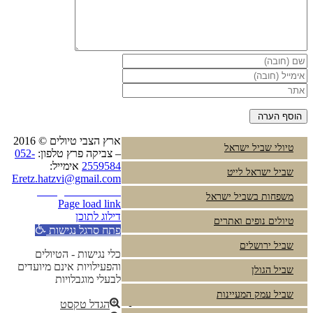
ארץ הצבי טיולים © 2016
טיולי שביל ישראל
– צביקה פרץ טלפון:
052-
2559584
אימייל:
שביל ישראל לייט
Eretz.hatzvi@gmail.com
Instagram
YouTube
משפחות בשביל ישראל
Page load link
דילוג לתוכן
טיולים נופים ואתרים
פתח סרגל נגישות
שביל ירושלים
כלי נגישות - הטיולים
והפעילויות אינם מיועדים
שביל הגולן
לבעלי מוגבלויות
שביל עמק המעיינות
הגדל טקסט