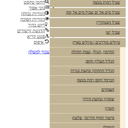
הקטן טקסט
שביל רמות מנשה
גווני אפור
שביל מים אל ים שביל מים אל ימה
ניגודיות גבוהה
ניגודיות הפוכה
שביל הסנהדרין
רקע בהיר
הדגשת קישורים
שביל ישו
פונט קריא
איפוס
טיולים מודרכים | טיולים בארץ
עבור למעלה
החרמון, הגולן, ועמק החולה
הגליל העליון וחופו
הגליל התחתון ובקעת כנרות
הכרמל וחופו רמת מנשה
העמקים
שומרון ובקעת הירדן
השרון
מישור החוף הדרומי, פלשת
השפלה