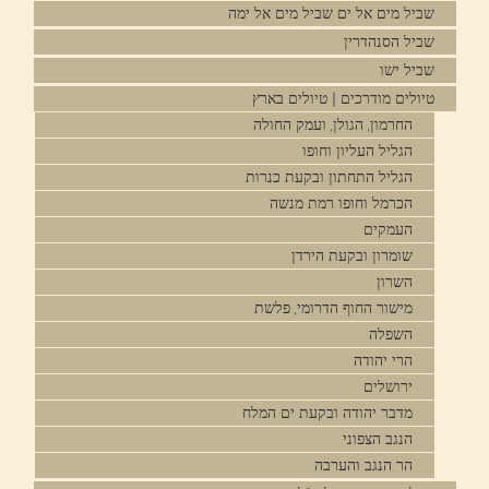
שביל מים אל ים שביל מים אל ימה
שביל הסנהדרין
שביל ישו
טיולים מודרכים | טיולים בארץ
החרמון, הגולן, ועמק החולה
הגליל העליון וחופו
הגליל התחתון ובקעת כנרות
הכרמל וחופו רמת מנשה
העמקים
שומרון ובקעת הירדן
השרון
מישור החוף הדרומי, פלשת
השפלה
הרי יהודה
ירושלים
מדבר יהודה ובקעת ים המלח
הנגב הצפוני
הר הנגב והערבה