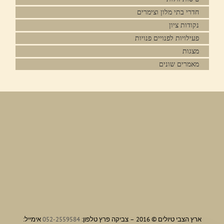
חדרי בתי מלון וצימרים
נקודות ציון
פעילויות לפנויים פנויות
מצגות
מאמרים שונים
ארץ הצבי טיולים © 2016 – צביקה פרץ טלפון:
052-2559584
אימייל: