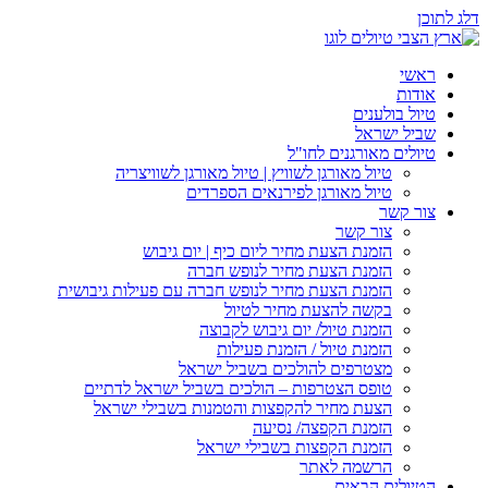
דלג לתוכן
ראשי
אודות
טיול בולענים
שביל ישראל
טיולים מאורגנים לחו"ל
טיול מאורגן לשוויץ | טיול מאורגן לשוויצריה
טיול מאורגן לפירנאים הספרדים
צור קשר
צור קשר
הזמנת הצעת מחיר ליום כיף | יום גיבוש
הזמנת הצעת מחיר לנופש חברה
הזמנת הצעת מחיר לנופש חברה עם פעילות גיבושית
בקשה להצעת מחיר לטיול
הזמנת טיול/ יום גיבוש לקבוצה
הזמנת טיול / הזמנת פעילות
מצטרפים להולכים בשביל ישראל
טופס הצטרפות – הולכים בשביל ישראל לדתיים
הצעת מחיר להקפצות והטמנות בשבילי ישראל
הזמנת הקפצה/ נסיעה
הזמנת הקפצות בשבילי ישראל
הרשמה לאתר
הטיולים הבאים