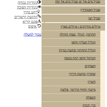
שביל מים אל ים שביל מים אל ימה
ניגודיות גבוהה
ניגודיות הפוכה
שביל הסנהדרין
רקע בהיר
הדגשת קישורים
שביל ישו
פונט קריא
איפוס
טיולים מודרכים | טיולים בארץ
עבור למעלה
החרמון, הגולן, ועמק החולה
הגליל העליון וחופו
הגליל התחתון ובקעת כנרות
הכרמל וחופו רמת מנשה
העמקים
שומרון ובקעת הירדן
השרון
מישור החוף הדרומי, פלשת
השפלה
הרי יהודה