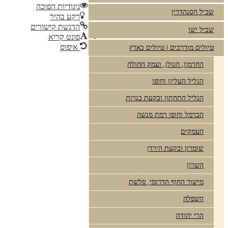
ניגודיות הפוכה
שביל הסנהדרין
רקע בהיר
הדגשת קישורים
שביל ישו
פונט קריא
איפוס
טיולים מודרכים | טיולים בארץ
עבור
החרמון, הגולן, ועמק החולה
למעלה
הגליל העליון וחופו
הגליל התחתון ובקעת כנרות
הכרמל וחופו רמת מנשה
העמקים
שומרון ובקעת הירדן
השרון
מישור החוף הדרומי, פלשת
השפלה
הרי יהודה