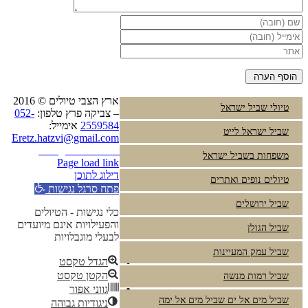
ארץ הצבי טיולים © 2016
טיולי שביל ישראל
– צביקה פרץ טלפון:
052-
2559584
אימייל:
שביל ישראל לייט
Eretz.hatzvi@gmail.com
Instagram
YouTube
משפחות בשביל ישראל
Page load link
דילוג לתוכן
טיולים נופים ואתרים
פתח סרגל נגישות
שביל ירושלים
כלי נגישות - הטיולים
והפעילויות אינם מיועדים
שביל הגולן
לבעלי מוגבלויות
שביל עמק המעיינות
הגדל טקסט
הקטן טקסט
שביל רמות מנשה
גווני אפור
שביל מים אל ים שביל מים אל ימה
ניגודיות גבוהה