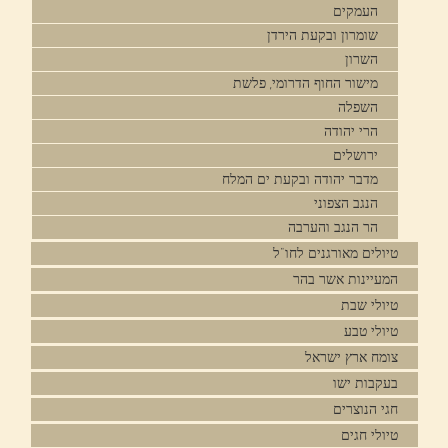
העמקים
שומרון ובקעת הירדן
השרון
מישור החוף הדרומי, פלשת
השפלה
הרי יהודה
ירושלים
מדבר יהודה ובקעת ים המלח
הנגב הצפוני
הר הנגב והערבה
טיולים מאורגנים לחו"ל
המעיינות אשר בהר
טיולי שבת
טיולי טבע
צומח ארץ ישראל
בעקבות ישו
חגי הנוצרים
טיולי חגים