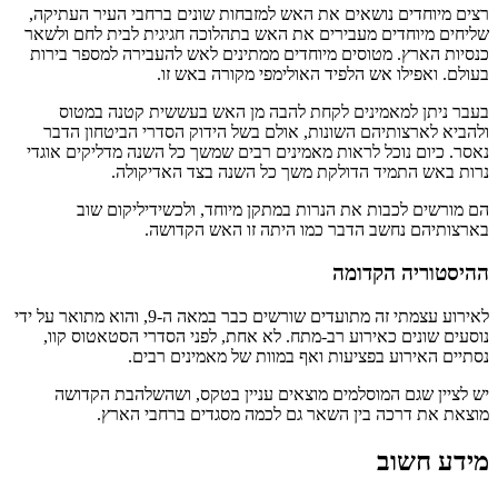
רצים מיוחדים נושאים את האש למזבחות שונים ברחבי העיר העתיקה,
שליחים מיוחדים מעבירים את האש בתהלוכה חגיגית לבית לחם ולשאר
כנסיות הארץ. מטוסים מיוחדים ממתינים לאש להעבירה למספר בירות
בעולם. ואפילו אש הלפיד האולימפי מקורה באש זו.
בעבר ניתן למאמינים לקחת להבה מן האש בעששית קטנה במטוס
ולהביא לארצותיהם השונות, אולם בשל הידוק הסדרי הביטחון הדבר
נאסר. כיום נוכל לראות מאמינים רבים שמשך כל השנה מדליקים אוגדי
נרות באש התמיד הדולקת משך כל השנה בצד האדיקולה.
הם מורשים לכבות את הנרות במתקן מיוחד, ולכשידיליקום שוב
בארצותיהם נחשב הדבר כמו היתה זו האש הקדושה.
ההיסטוריה הקדומה
לאירוע עצמתי זה מתועדים שורשים כבר במאה ה-9, והוא מתואר על ידי
נוסעים שונים כאירוע רב-מתח. לא אחת, לפני הסדרי הסטאטוס קוו,
נסתיים האירוע בפציעות ואף במוות של מאמינים רבים.
יש לציין שגם המוסלמים מוצאים עניין בטקס, ושהשלהבת הקדושה
מוצאת את דרכה בין השאר גם לכמה מסגדים ברחבי הארץ.
מידע חשוב