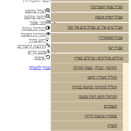
לבעלי מוגבלויות
שביל עמק המעיינות
הגדל טקסט
הקטן טקסט
שביל רמות מנשה
גווני אפור
שביל מים אל ים שביל מים אל ימה
ניגודיות גבוהה
ניגודיות הפוכה
שביל הסנהדרין
רקע בהיר
הדגשת קישורים
שביל ישו
פונט קריא
איפוס
טיולים מודרכים | טיולים בארץ
עבור למעלה
החרמון, הגולן, ועמק החולה
הגליל העליון וחופו
הגליל התחתון ובקעת כנרות
הכרמל וחופו רמת מנשה
העמקים
שומרון ובקעת הירדן
השרון