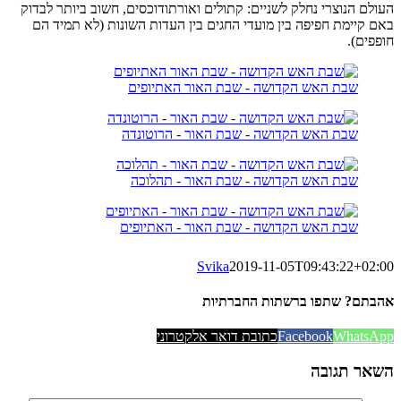
העולם הנוצרי נחלק לשניים: קתולים ואורתודוכסים, חשוב ביותר לבדוק
באם קיימת חפיפה בין מועדי החגים בין העדות השונות (לא תמיד הם
חופפים).
שבת האש הקדושה - שבת האור האתיופים
שבת האש הקדושה - שבת האור - הרוטונדה
שבת האש הקדושה - שבת האור - תהלוכה
שבת האש הקדושה - שבת האור - האתיופים
Svika
2019-11-05T09:43:22+02:00
אהבתם? שתפו ברשתות החברתיות
WhatsApp
Facebook
כתובת דואר אלקטרוני
השאר תגובה