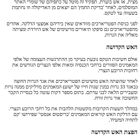
מצית, או אש בוערת. תפקיד זה מוטל על כתפיהם של שומרי האתר
המוסלמים, לאחר 'בדיקת החמץ' הם יוצאים מן האדיקולה וזו נחתמת
בשעווה עד לטקס.
לפני כניסת הפטריארכים מוודאים שאין בידיהם אמצעי הדלקה. אחדים
מהפטריארכים גם סיפקו תיאורים מרשימים של אש היורדת ומציתה
מאליה את הנרות.
האש הקדושה
אולם חשיבות הטקס נובעת בעיקר מן ההתרגשות העצומה של אלפי
המאמינים הפזורים ברחבי הכנסיה ומאות אלפי הנצרים הגודשים את
רחובות הרובע הנצרי.
לאחר שהוצתה האש מושיטים הפטריארכים את אגד הנרות החוצה
(באגד 33 נרות כמנין שנות חייו של ישוע) המאמינים מדליקים ממנה נרות
ומעבירים הלאה לבני עדתם. בתום מספר דקות עוטה כל כנסיית הקבר
החשוכה אור נרות זורח.
במהלך השעות הקרובות מקשטות הלהבות את כל רחבי הרובע הנצרי.
עם הדלקת האש קוראים המאמינים 'כריסטוס אנסטי' שפירושו 'קם
לתחיה המשיח'.
הפצת האש הקדושה