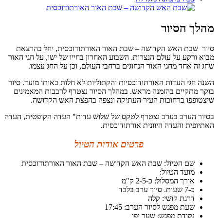
מהלך הסיור
סיור שבת האש הקדושה – שבת האור האורתודוכסית, יחל בהרצאת
מבוא ורקע על עולם הנצרות. השבוע האחרון בחייו של ישו, על חגי האור
שחג זה אחד מחגי האור הנחוגים ברחבי העולם, וכן על החג עצמו.
השנה חגי העדות האורתודוכסיות והקתוליות לא חלות באותו מועד. סיור
בוקר מתקיים בהזמנה מראש. במהלך הסיור נצטרף לרבבות המאמינים
שיצטופפו ברחובות העיר העתיקה ונצפה בהפצת האש הקדושה.
בסיור הערב בערב נצטרף לטקס של שלוש עדות" העדה הקופטית, העדה
האתיופית והעדה היוונית אורתודוכסית.
פרטים אודות הטיול
שם הטיול: שבת האש הקדושה – שבת האור האורתודוכסית
מועד הטיול:
אורך המסלול: כ-2-5 ק"מ
כ-7 שעות. סיור ערב בלבד
דרגת קושי: קלה
שעת מפגש לסיור הערב: 17:45
נקודת מפגש: שער יפו