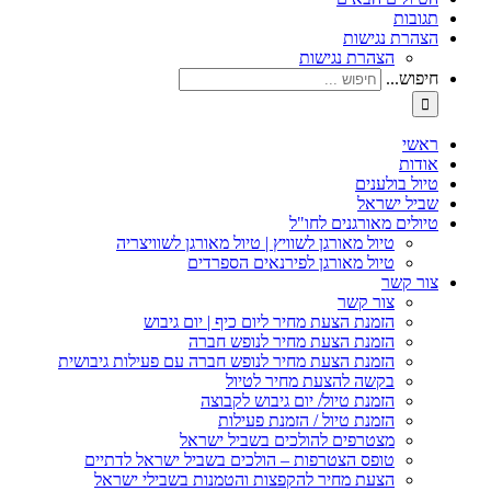
תגובות
הצהרת נגישות
הצהרת נגישות
חיפוש...
ראשי
אודות
טיול בולענים
שביל ישראל
טיולים מאורגנים לחו"ל
טיול מאורגן לשוויץ | טיול מאורגן לשוויצריה
טיול מאורגן לפירנאים הספרדים
צור קשר
צור קשר
הזמנת הצעת מחיר ליום כיף | יום גיבוש
הזמנת הצעת מחיר לנופש חברה
הזמנת הצעת מחיר לנופש חברה עם פעילות גיבושית
בקשה להצעת מחיר לטיול
הזמנת טיול/ יום גיבוש לקבוצה
הזמנת טיול / הזמנת פעילות
מצטרפים להולכים בשביל ישראל
טופס הצטרפות – הולכים בשביל ישראל לדתיים
הצעת מחיר להקפצות והטמנות בשבילי ישראל