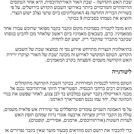
שבת האש הקדושה – שבת האור האורתודוכסית, היא אחד הטקסים
הדרמתיים והמרכזיים ביותר באירועי השבוע הקדוש בירושלים. על פי
בשורות הברית החדשה (4 האוונגליונים) ביום שישי נצלב ישוע הנצרי,
והוציא את נשמתו בסביבות 9 בבוקר.
הוא מובל לקבורה בסמיכות מקום ונקבר בקבר מפואר שרוכש עבורו אחד
ממאמיניו. ברם, כשבאים מאמיניו ביום ראשון שלאחר מכן להביט בגופתו
שבקבר מתברר שהקבר ריק. ישוע קם לתחיה.
בתיאולוגיה הנצרית מתרחש אירוע נסי זה במוצאי שבת של השבוע
הקדוש. הטקס המקושר לאירוע זה מכונה 'שבת של האור' ועיקרו ירידת
האש הקדושה משמים והפצתה בקרב המאמינים.
ליטורגייה
הטקס מיוחד לכנסיות המזרחיות, בבוקר השבת הקדושה מתקהלים
מאמינים רבים ברחבי הכנסיה. הפטריארך היווני אורתודוכסי נכנס אל
מבנה האדיקולה (קבר ישוע) במלבוש בד לבן צנוע, לאחר שפשט את בגדי
הכהונה שלו, יחד עמו נכנס הפטריארך הארמני.
על פי האמונה השניים עומדים ומתפללים עד שיורדת אש פלאית משמים,
עולה מן הקבר הריק ומציתה ארבעה אוגדי נרות שמהם תופץ האש
לעדות השונות (אורתודוכסים, ארמנים, אסיריים, קופטים).
כדי להכביד את רושם הנס מוודאים מבעוד מועד שאין בקבר גפרורים או