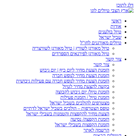
דלג לתוכן
ראשי
אודות
טיול בולענים
שביל ישראל
טיולים מאורגנים לחו"ל
טיול מאורגן לשוויץ | טיול מאורגן לשוויצריה
טיול מאורגן לפירנאים הספרדים
צור קשר
צור קשר
הזמנת הצעת מחיר ליום כיף | יום גיבוש
הזמנת הצעת מחיר לנופש חברה
הזמנת הצעת מחיר לנופש חברה עם פעילות גיבושית
בקשה להצעת מחיר לטיול
הזמנת טיול/ יום גיבוש לקבוצה
הזמנת טיול / הזמנת פעילות
מצטרפים להולכים בשביל ישראל
טופס הצטרפות – הולכים בשביל ישראל לדתיים
הצעת מחיר להקפצות והטמנות בשבילי ישראל
הזמנת הקפצה/ נסיעה
הזמנת הקפצות בשבילי ישראל
הרשמה לאתר
הטיולים הבאים