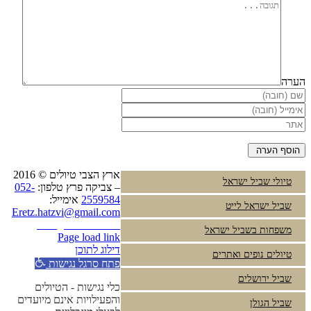
הערה
ארץ הצבי טיולים © 2016
טיולי שביל ישראל
– צביקה פרץ טלפון:
052-
2559584
אימייל:
שביל ישראל לייט
Eretz.hatzvi@gmail.com
Instagram
YouTube
משפחות בשביל ישראל
Page load link
דילוג לתוכן
טיולים נופים ואתרים
פתח סרגל נגישות
שביל ירושלים
כלי נגישות - הטיולים
והפעילויות אינם מיועדים
שביל הגולן