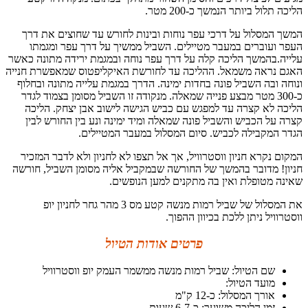
הליכה תלול ביותר הנמשך כ-200 מטר.
המשך המסלול על דרכי עפר נוחות ובינות לחורש עד שחוצים את דרך
העפר ועוברים במעבר מטיילים. השביל ממשיך על דרך עפר ומגמתו
עלייה.בהמשך הליכה קלה על דרך עפר נוחה ובמגמת ירידה מתונה כאשר
האגם נראה משמאל. ההליכה עד לחורשת האיקליפטוס שמאפשרת חנייה
ונוחה ובה השביל פונה בחדות ימינה. הדרך במגמת עלייה מתונה ובחלוף
כ-300 מטר מבצע פנייה שמאלה. מנקודה זו השביל מסומן בצמוד לגדר
הליכה לא קצרה עד למפגש עם כביש הגישה לישוב אבן יצחק. הליכה
קצרה על הכביש והשביל פונה שמאלה ומיד ימינה ונע בין החורש לבין
הגדר המקבילה לכביש. סיום המסלול במעבר המטיילים.
המקום נקרא חניון ווסטרוויל, אך אל תצפו לא לחניון ולא לדבר המזכיר
חניון! מדובר בהמשך של החורשה שבמקביל אליה מסומן השביל, חורשה
שאינה מטופלת ואין בה מתקנים למען הנופשים.
את המסלול של שביל רמות מנשה קטע מס 3 מהר גחר לחניון יופ
ווסטרוויל ניתן ללכת בכיוון ההפוך.
פרטים אודות הטיול
שם הטיול: שביל רמות מנשה ממשמר העמק יופ ווסטרוויל
מועד הטיול:
אורך המסלול: כ-12 ק"מ
זמן הליכה משוער: כ-6-7 שעות