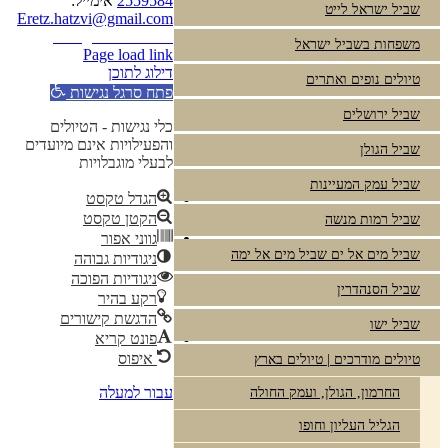
2559584
אימייל:
שביל ישראל לייט
Eretz.hatzvi@gmail.com
Instagram
YouTube
משפחות בשביל ישראל
Page load link
דילוג לתוכן
טיולים נופים ואתרים
פתח סרגל נגישות
שביל ירושלים
כלי נגישות - הטיולים
והפעילויות אינם מיועדים
שביל הגולן
לבעלי מוגבלויות
שביל עמק המעיינות
הגדל טקסט
הקטן טקסט
שביל רמות מנשה
גווני אפור
שביל מים אל ים שביל מים אל ימה
ניגודיות גבוהה
ניגודיות הפוכה
שביל הסנהדרין
רקע בהיר
הדגשת קישורים
שביל ישו
פונט קריא
איפוס
טיולים מודרכים | טיולים בארץ
עבור למעלה
החרמון, הגולן, ועמק החולה
הגליל העליון וחופו