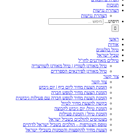
תגובות
הצהרת נגישות
הצהרת נגישות
חיפוש...
ראשי
אודות
טיול בולענים
שביל ישראל
טיולים מאורגנים לחו"ל
טיול מאורגן לשוויץ | טיול מאורגן לשוויצריה
טיול מאורגן לפירנאים הספרדים
צור קשר
צור קשר
הזמנת הצעת מחיר ליום כיף | יום גיבוש
הזמנת הצעת מחיר לנופש חברה
הזמנת הצעת מחיר לנופש חברה עם פעילות גיבושית
בקשה להצעת מחיר לטיול
הזמנת טיול/ יום גיבוש לקבוצה
הזמנת טיול / הזמנת פעילות
מצטרפים להולכים בשביל ישראל
טופס הצטרפות – הולכים בשביל ישראל לדתיים
הצעת מחיר להקפצות והטמנות בשבילי ישראל