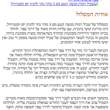
אודות המסלול
המסלול של שביל רמות מנשה קטע מס 3 מהר גחר לחניון יופ ווסטרוויל,
הינו בדרגת קושי בינונית, עם עליות חדות מאוד על דרכי עפר. להולך
בכיוון ההפוך הירידות מסוכנות ובחורף כשהאדמה בוצית מסוכנת ביותר.
מקטע זה בניגוד לשאר המקטעים של שביל רמות מנשה מסומן די טוב ואין
קושי מיוחד לעקוב אחר הסימנים.
הכניסה לעבר הר גחר על דרך עפר רחבה המתפתלת התוך החורש.
בפיצול הראשון השביל פונה בזרוע השמאלית, עלייה תלולה מאוד אך
אינה ארוכה במיוחד. המשכה על דרך עפר נוחה במגמת עלייה. השביל
מתחבר שוב לדרך עפר וכעבור כמה עשרות מטרים פונה ימינה בחדות
לעבר החורש. קטע זה אינו מתוחזק ואינו מטוייל יתר על המידה. זהו שביל
עיזים, שלאחר שחוצה ואדיון מגיע לעלייה קצרה אך תלולה ביותר!,
המשוכו בחורש הטבעי כ-1 ק"מ עש שחוצים כביש.
השביל יורד לתוך הערות בחורש ותחתית הערוץ פינה נחמדה ומוצלת, מים
זורמים בערוצון, והפינהמוקפת עצי תות.
בהמשך חוצים את הכביש לעבר דרך עפר וממשיכיםכמה מאות מטרים.
השביל עוזב את דרך העפר לעבר החורש שמאלה במגמת עלייה. תחילתה
משופעת אך אינה קשה. השביל מתחבר לדרך עפר חשופה ונוחה, חוצה