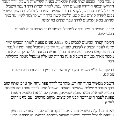
מעבר בקר, ומבצע שתי פניות שמאלה. בפניה השלישית השביל יורד לעבר
החורש ובסוף הירידה פוגשים דרך עפר. לאחר חציית דרך העפר השביל
מעפיל לעבר החורש, לקראת סופו העלייה הופכת לתלולה. בהמשך השביל
נכנס לשדה קוצים עם קטע הליכה קשה ביותר ויש להצמד לימין עד כמה
שניתן. בסופו מגיעים לדרך עפר ופונים בה ימינה.
קיבוץ משמר העמק נראה למטייל ובצמוד לגדר מצויה פינה לנוחות
המטיילים.
הליכה קצרה ומגיעים לכביש מס' 6953. פונים צפונה לאורך הכביש ומיד
ימינה לעבר הכניסה לקיבוץ, לפני שער הקיבוץ השביל פונה ימינה לעבר
החורש. קטע הליכה יפה ביותר בתוך חורש המחפה על ההולך בו.לאחר
מספר מאות מטרים השביל פונה בחדות שמאלה ומעפיל מעלה בתלילות
רבה.
בחלוף כ-1 ק"מ משער הקיבוץ נראת בצד ימין סככה ובתוכה ריצפת
פסיפס.
השביל ממשיך בתוך החורש, מתחבר לדרך עפר נוחה אך עוזב אותה שוב
דרך מעבר מטיילים שמאלה ומעלה. השביל מגיע לדרך עפר נוחה ולאחר
הפנייה שמאלה מגיע צומת שבילים, מומלץ לעזוב את השביל ולפנות
צפונה לעבר האנדרטה לבני הקיבוצים. מקום מרשים, עם נוף מדהים
לעמק.
לאחר כ-1 ק"מ השביל חוצה מעבר בקר ונכנס לעבר החורש. בהמשך
מגיעים לפיצול דרכים והסימן השחור מתחלף בכתום. מנקודה זו קטע