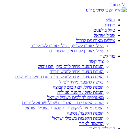
דלג לתוכן
ראשי
אודות
טיול בולענים
שביל ישראל
טיולים מאורגנים לחו"ל
טיול מאורגן לשוויץ | טיול מאורגן לשוויצריה
טיול מאורגן לפירנאים הספרדים
צור קשר
צור קשר
הזמנת הצעת מחיר ליום כיף | יום גיבוש
הזמנת הצעת מחיר לנופש חברה
הזמנת הצעת מחיר לנופש חברה עם פעילות גיבושית
בקשה להצעת מחיר לטיול
הזמנת טיול/ יום גיבוש לקבוצה
הזמנת טיול / הזמנת פעילות
מצטרפים להולכים בשביל ישראל
טופס הצטרפות – הולכים בשביל ישראל לדתיים
הצעת מחיר להקפצות והטמנות בשבילי ישראל
הזמנת הקפצה/ נסיעה
הזמנת הקפצות בשבילי ישראל
הרשמה לאתר
הטיולים הבאים