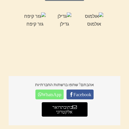
אולמוס
גדילן
גזר קיפח
חוטמית זיפ
אהבתם? שתפו ברשתות החברתיות
WhatsApp
Facebook
כתובת דואר
אלקטרוני