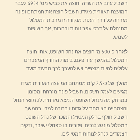
השביל עוזב את השדה וחוצה את כביש מס' 6954 לעבר
המועצה האזורית מגידו. השביל חוצה את המתחם ופונה
מזרחה על דרך העפר. מנקודה זו מרבית המסלול
מתנהלת על דרכי עפר נוחות ורחבות, אך חשופות
לשמש.
לאחר כ-500 מ' חוצים את נחל השופט, אותו חוצה
המסלול בהמשך עוד פעם. בימות החורף המעברים
עלולים להיות מוצפים ויש להערך לכך מבעוד מועד.
מהלך של כ-2.5 ק"מ ממתחם המועצה האזורית מגידו
מגיעים לעמק השלום. השביל פונה מזרחה ומסומן
במרחק מה מנחל השופט הנמצא מזרחית לו. תוואי הנחל
והצמחייה הצומחת על גדותיו ברורה למדי. בהמשך
השביל חולף בחלק המטויל והמוכר של נחל השופט.
המסלול מונגש לנכים, פזורים בו ספסלי ישיבה, ודקים
הצמודים לנחל לנוחות המטיילים.