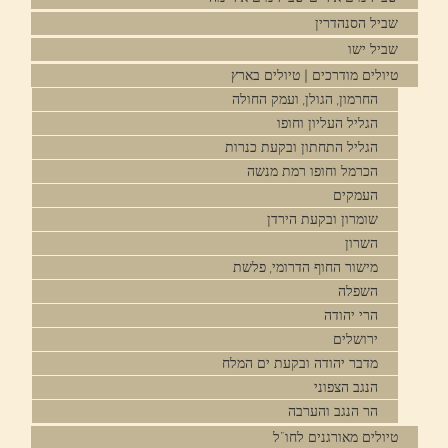
שביל הסנהדרין
שביל ישו
טיולים מודרכים | טיולים בארץ
החרמון, הגולן, ועמק החולה
הגליל העליון וחופו
הגליל התחתון ובקעת כנרות
הכרמל וחופו רמת מנשה
העמקים
שומרון ובקעת הירדן
השרון
מישור החוף הדרומי, פלשת
השפלה
הרי יהודה
ירושלים
מדבר יהודה ובקעת ים המלח
הנגב הצפוני
הר הנגב והערבה
טיולים מאורגנים לחו"ל