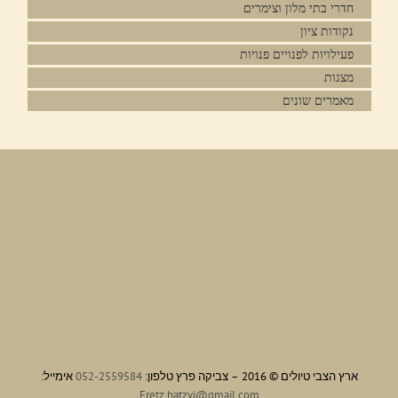
חדרי בתי מלון וצימרים
נקודות ציון
פעילויות לפנויים פנויות
מצגות
מאמרים שונים
ארץ הצבי טיולים © 2016 – צביקה פרץ טלפון:
052-2559584
אימייל:
Eretz.hatzvi@gmail.com