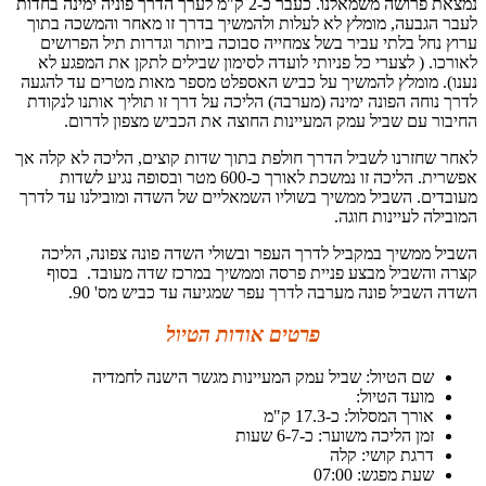
נמצאת פרושה משמאלנו. כעבר כ-2 ק"מ לערך הדרך פוניה ימינה בחדות
לעבר הגבעה, מומלץ לא לעלות ולהמשיך בדרך זו מאחר והמשכה בתוך
ערוץ נחל בלתי עביר בשל צמחייה סבוכה ביותר וגדרות תיל הפרושים
לאורכו. ( לצערי כל פניותי לועדה לסימון שבילים לתקן את המפגע לא
נענו). מומלץ להמשיך על כביש האספלט מספר מאות מטרים עד להגעה
לדרך נוחה הפונה ימינה (מערבה) הליכה על דרך זו תוליך אותנו לנקודת
החיבור עם שביל עמק המעיינות החוצה את הכביש מצפון לדרום.
לאחר שחזרנו לשביל הדרך חולפת בתוך שדות קוצים, הליכה לא קלה אך
אפשרית. הליכה זו נמשכת לאורך כ-600 מטר ובסופה נגיע לשדות
מעובדים. השביל ממשיך בשוליו השמאליים של השדה ומובילנו עד לדרך
המובילה לעיינות חוגה.
השביל ממשיך במקביל לדרך העפר ובשולי השדה פונה צפונה, הליכה
קצרה והשביל מבצע פניית פרסה וממשיך במרכז שדה מעובד. בסוף
השדה השביל פונה מערבה לדרך עפר שמגיעה עד כביש מס' 90.
פרטים אודות הטיול
שם הטיול: שביל עמק המעיינות מגשר הישנה לחמדיה
מועד הטיול:
אורך המסלול: כ-17.3 ק"מ
זמן הליכה משוער: כ-6-7 שעות
דרגת קושי: קלה
שעת מפגש: 07:00