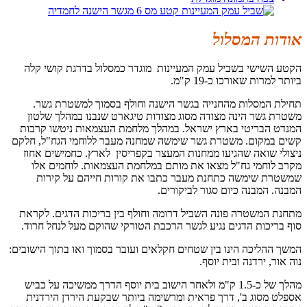
אודות המסלול
הקטע השישי בשביל עמק המעיינות מוגדר כמסלול בדרגת קושי קלה
ביותר למרות שאורכו כ-19 ק"מ.
תחילת המסלות מהחנייה בגשר הישנה וחולף בסמוך למשטרת גשר.
משטרת גשר הינה מצודה מסוג מצודות טיגארט שנבנו במהלך שלטון
המנדט הבריטי בארץ ישראל. במהלך מלחמת העצמאות ניטשו קרבות
קשים במקום. משטרת גשר שימשה שמחנה מעבר ללוחמי הגח"ל, חלקם
ניצולי שואה שהגיעו ממחנות המעצר בקפריסין לארץ. כחמישים אחוז
מקרב לוחמי גח"ל מצאו את מותם במלחמת העצמאות. לוחמים אלו
שמשטרת שימשה כתחנת מעבר כתבו את קורות חייהם על קירות
המבנה. המבנה כיום סגור לביקורים.
מתחנת המשטרה פונה השביל דרומה וחולף בין בריכות הדגים. לקראת
סוף בריכות הדגים נגיע לגשר הרכבת הטורקי שהוקם מעל לנחל חרוד.
המשך ההליכה הינו בין שטחים חקלאים ועובר בסמוך ואו בתוך הישובים:
נוה אור, ירדנה ובית יוסף.
מהלך של כ-1.5 ק"מ ולאחר הישוב בית יוסף הדרך ממשיכה על כביש
אספלט מסוג ב', דרך פראית ומרשימה ביותר שבקעת הירדן הירדנית