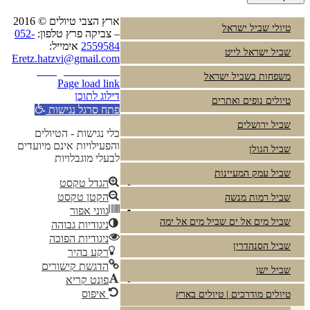
ארץ הצבי טיולים © 2016
טיולי שביל ישראל
– צביקה פרץ טלפון:
052-
2559584
אימייל:
שביל ישראל לייט
Eretz.hatzvi@gmail.com
Instagram
YouTube
משפחות בשביל ישראל
Page load link
דילוג לתוכן
טיולים נופים ואתרים
פתח סרגל נגישות
שביל ירושלים
כלי נגישות - הטיולים
והפעילויות אינם מיועדים
שביל הגולן
לבעלי מוגבלויות
שביל עמק המעיינות
הגדל טקסט
הקטן טקסט
שביל רמות מנשה
גווני אפור
שביל מים אל ים שביל מים אל ימה
ניגודיות גבוהה
ניגודיות הפוכה
שביל הסנהדרין
רקע בהיר
הדגשת קישורים
שביל ישו
פונט קריא
איפוס
טיולים מודרכים | טיולים בארץ