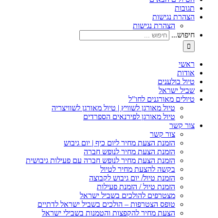
תגובות
הצהרת נגישות
הצהרת נגישות
חיפוש...
ראשי
אודות
טיול בולענים
שביל ישראל
טיולים מאורגנים לחו"ל
טיול מאורגן לשוויץ | טיול מאורגן לשוויצריה
טיול מאורגן לפירנאים הספרדים
צור קשר
צור קשר
הזמנת הצעת מחיר ליום כיף | יום גיבוש
הזמנת הצעת מחיר לנופש חברה
הזמנת הצעת מחיר לנופש חברה עם פעילות גיבושית
בקשה להצעת מחיר לטיול
הזמנת טיול/ יום גיבוש לקבוצה
הזמנת טיול / הזמנת פעילות
מצטרפים להולכים בשביל ישראל
טופס הצטרפות – הולכים בשביל ישראל לדתיים
הצעת מחיר להקפצות והטמנות בשבילי ישראל