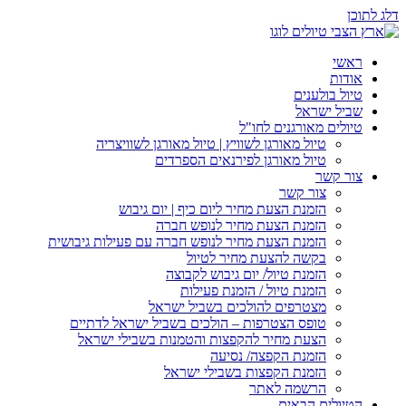
דלג לתוכן
ראשי
אודות
טיול בולענים
שביל ישראל
טיולים מאורגנים לחו"ל
טיול מאורגן לשוויץ | טיול מאורגן לשוויצריה
טיול מאורגן לפירנאים הספרדים
צור קשר
צור קשר
הזמנת הצעת מחיר ליום כיף | יום גיבוש
הזמנת הצעת מחיר לנופש חברה
הזמנת הצעת מחיר לנופש חברה עם פעילות גיבושית
בקשה להצעת מחיר לטיול
הזמנת טיול/ יום גיבוש לקבוצה
הזמנת טיול / הזמנת פעילות
מצטרפים להולכים בשביל ישראל
טופס הצטרפות – הולכים בשביל ישראל לדתיים
הצעת מחיר להקפצות והטמנות בשבילי ישראל
הזמנת הקפצה/ נסיעה
הזמנת הקפצות בשבילי ישראל
הרשמה לאתר
הטיולים הבאים