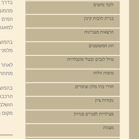
בדרך מ
לוכד נחשים
בניית תיבות קינון
המים ש
למאגר 
הרצאות מעניינות
בהמשך 
חוג המשוטטים
מלפני כ-300,000 שנה. הליכה קצרה תביאנו לעמוד המפורסם של נחל עמו
טיול לנכים ובעלי מוגבלויות
לאחר ש
טיסות זולות
מתחת ל
חדרי בתי מלון וצימרים
נקודות ציון
הושלמה
מקום מ
פעילויות לפנויים פנויות
מצגות