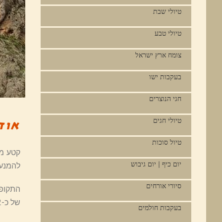
טיולי שבת
טיולי טבע
צומח ארץ ישראל
בעקבות ישו
חגי הנוצרים
טיולי חגים
אוד
טיול סוכות
יום כיף | יום גיבוש
להמנע 
סיורי אורחים
התקופה
של כ-2 מטר. הפרחים השולטים בנוף הינם: חרדל הבר, הקוציץ הסורי-אקנתוס, אפון קיפח ובן חצב יקינתוני.
בעקבות חולמים