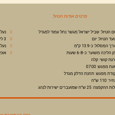
פרטים אודות הטיול
 הטיול: שביל ישראל מגשר נחל עמוד למגדל
נעלי
עד הטיול: יום
3 ליטר מים ביום חם נדרש 1 ליטר נוספים
רך המסלול: כ-13.9 ק"מ
נעלי
ן הליכה משוער: כ-6-8 שעות
אוכל
גת קושי: קלה
ת מפגש: 07:00
ודת מפגש: תחנת הדלק מגדל
ר: 110 ש"ח
 ההקפצה: 25 ש"ח שמועברים ישירות לנהג
ניווט באמצעות וייז