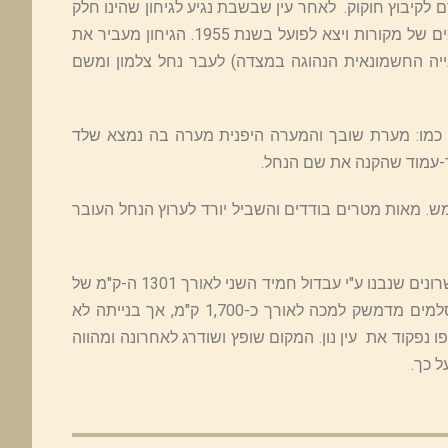
לקיבוץ חוקוק. לאחר עין שבשבת נגיע לגיחון שהינו חלק
מהמוביל הארצי, פרוייקט שנהגה בשנת 1939 ע"י שמחה בלאס מהנדס המים של מקורות ויצא לפועל בשנת 1955. הגיחון מעביר את
יה החשמונאית הנהוגה במצדה) לעבר נחל צלמון ומשם
 כמו: מערת שובך והמערה היפנית מערה בה נמצא שלד
. מאות מטרים בודדים והשביל יורד לערוץ הנחל העובר
בהמשך הדרך נחלוף ליד אחד מארבע מאות ארבעים ושלושה הגשרים והגשרונים שנבנו ע"י עבדול חמיד השני לאורך 1301 ה-ק"מ של
הרכבת החיג'אזית. הרכבת הייתה אמורה להוביל את קהל המאמינים המוסלמים מדמשק למכה לאורך כ-1,700 ק"מ, אך בנייתה לא
נפקוד את עין נון. המקום שופץ ושודרג לאחרונה ומהווה
 כך.