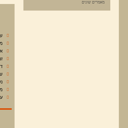
מאמרים שונים
שם
מו
או
זמ
דר
שע
נק
מחי
עלות