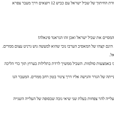
ביום שישי נצא בשעה 06:00 בבוקר ונקיים הליכה בחלקו של המקטע האחרון בשביל ישראל – בנחל גשרון. מסלול הרפתקני ומרהיב ביופיו. מתחילים בנקודת החיתוך של שביל ישראל עם כביש 12 ויוצאים דרך מעבר צפרא
ל.
ו באמצעות סולמות. השביל ממשיך לרדת בתלילות בערוץ תוך כדי הליכה
יתה של הגדר והגישה אליו דרך צינור בטון רחב ממדים. המעבר הנו
עלייה להר צפחות בעלת שני שיאי גובה שבסופה של העלייה השנייה