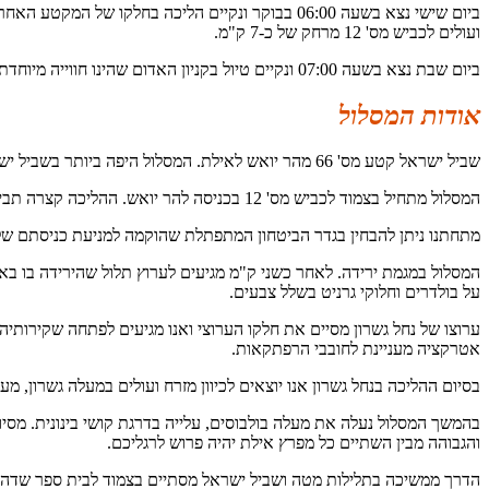
ועולים לכביש מס' 12 מרחק של כ-7 ק"מ.
ביום שבת נצא בשעה 07:00 ונקיים טיול בקניון האדום שהינו חווייה מיוחדת למטיילים.
אודות המסלול
שביל ישראל קטע מס' 66 מהר יואש לאילת. המסלול היפה ביותר בשביל ישראל. המסלול בדרגת קושי גבוהה בשל מספר עליות וירידות לאורכו. המסלול המסיים את שביל ישראל ואכן זהו הגראנד פינאלה!
המסלול מתחיל בצמוד לכביש מס' 12 בכניסה להר יואש. ההליכה קצרה תביא את המטייל למדרונות תלולים בצבעי ירוק ,טורקיז, אדום ושחור. הרי אילת הינם קצהו של המאסיב הערבו נובי שהוא למעשה גוש גרניט עצום ממדים.
מתחתנו ניתן להבחין בגדר הביטחון המתפתלת שהוקמה למניעת כניסתם של 
המסלול במגמת ירידה. לאחר כשני ק"מ מגיעים לערוץ תלול שהירידה בו ב
על בולדרים וחלוקי גרניט בשלל צבעים.
ערוצו של נחל גשרון מסיים את חלקו הערוצי ואנו מגיעים לפתחה שקירותיה
אטרקציה מעניינת לחובבי הרפתקאות.
בסיום ההליכה בנחל גשרון אנו יוצאים לכיוון מזרח ועולים במעלה גשרון, מ
בהמשך המסלול נעלה את מעלה בולבוסים, עלייה בדרגת קושי בינונית. מסיו
והגבוהה מבין השתיים כל מפרץ אילת יהיה פרוש לרגליכם.
הדרך ממשיכה בתלילות מטה ושביל ישראל מסתיים בצמוד לבית ספר שדה 