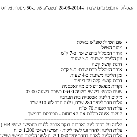
המסלול התבצע ביום שבת ה-28-06-2014 ובטמ"פ של כ-50 מעלות צלזיוס בערוצים 🙂
שם הטיול: סופ"ש באילת
מועד הטיול:
אורך המסלול ביום שישי: כ-7 ק"מ
זמן הליכה משוער: כ-7 שעות
דרגת קושי: קשה
אורך המסלול ביום שבת: כ-5 ק"מ
זמן הליכה משוער: כ-4 שעות
דרגת קושי: קלה עד בינויות
נקודת מפגש: יוצאים מההאכסניה
שעת מפגש: בשישי בשעה 06:00 בשבת בשעה 07:00
מיקום הלינה: אכסניית בית הערבה
עלות חדר ליחיד 280 ש"ח, עלות חדר לזוג 310 ש"ח
עלות ההקפצות 70 ש"ח
העלות איננה כוללת את הארוחות - תפורסם בהמשך
----------------------------------------------------------------
הלינה על בסיס לינה וארוחת בוקר ארוזה ללנים בחמישי. שישי HB (ארוחת הבוקר הינה ארוזה). ניתן ללון עד שלושה בחדר
עלות הלינה: לחדר זוגי לשני לילות - חמישי ושישי 1,200 ש"ח
עלות הלינה לאדם בחדר יחיד 1,060 ש"ח לשני הלילות חמישי ושישי