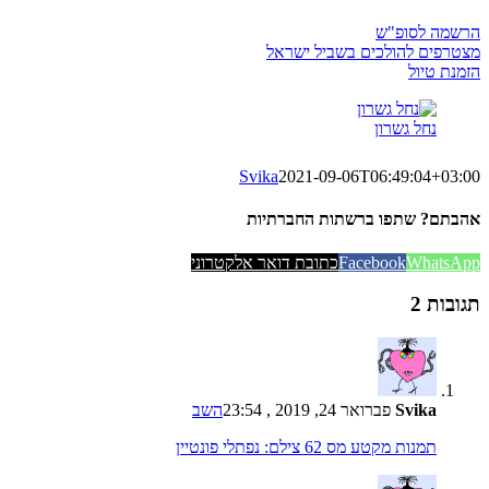
הרשמה לסופ"ש
מצטרפים להולכים בשביל ישראל
הזמנת טיול
נחל גשרון
Svika
2021-09-06T06:49:04+03:00
אהבתם? שתפו ברשתות החברתיות
WhatsApp
Facebook
כתובת דואר אלקטרוני
תגובות 2
Svika
פברואר 24, 2019 , 23:54
השב
תמנות מקטע מס 62 צילם: נפתלי פונטיין