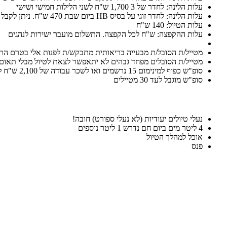
עלות הלינה: לחדר של 3 1,700 ש"ח לשני הלילות חמישי ושישי
עלות הלינה: לחדר זוגי על בסיס HB ביום שבת 470 ש"ח. ניתן לקבל ארוחת צהריים בעלות של 85 ש"ח
עלות הטיול: 140 ש"ח
עלות ההקפצה: ש"ח לכל הקפצה. התשלום מועבר ישירות לנהגים
מטייל/ת הסובל/ת מבעייה בריאותית מתבקש/ת לפנות אלי בטרם הרי
מטייל/ת הסובלים מפחד גבהים לא יתאפשר לצאת לטיול מבלי תאום
סופ"ש כפוף למינימום 15 נרשמים ואו לשכר עבודה של 2,100 ש"ח ליום
סופ"ש מוגבל לעד 30 מטיילים
נעלי טיולים יעודיות (לא נעלי ספורט) חובה!
4 ליטר מים ביום חם נדרש 1 ליטר נוספים
אוכל למהלך הטיול
פנס