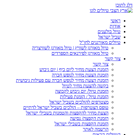
דלג לתוכן
ראשי
אודות
טיול בולענים
שביל ישראל
טיולים מאורגנים לחו"ל
טיול מאורגן לשוויץ | טיול מאורגן לשוויצריה
טיול מאורגן לפירנאים הספרדים
צור קשר
צור קשר
הזמנת הצעת מחיר ליום כיף | יום גיבוש
הזמנת הצעת מחיר לנופש חברה
הזמנת הצעת מחיר לנופש חברה עם פעילות גיבושית
בקשה להצעת מחיר לטיול
הזמנת טיול/ יום גיבוש לקבוצה
הזמנת טיול / הזמנת פעילות
מצטרפים להולכים בשביל ישראל
טופס הצטרפות – הולכים בשביל ישראל לדתיים
הצעת מחיר להקפצות והטמנות בשבילי ישראל
הזמנת הקפצה/ נסיעה
הזמנת הקפצות בשבילי ישראל
הרשמה לאתר
הטיולים הבאים