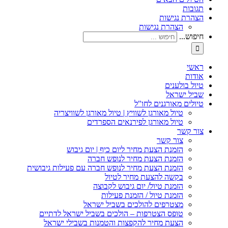
תגובות
הצהרת נגישות
הצהרת נגישות
חיפוש...
ראשי
אודות
טיול בולענים
שביל ישראל
טיולים מאורגנים לחו"ל
טיול מאורגן לשוויץ | טיול מאורגן לשוויצריה
טיול מאורגן לפירנאים הספרדים
צור קשר
צור קשר
הזמנת הצעת מחיר ליום כיף | יום גיבוש
הזמנת הצעת מחיר לנופש חברה
הזמנת הצעת מחיר לנופש חברה עם פעילות גיבושית
בקשה להצעת מחיר לטיול
הזמנת טיול/ יום גיבוש לקבוצה
הזמנת טיול / הזמנת פעילות
מצטרפים להולכים בשביל ישראל
טופס הצטרפות – הולכים בשביל ישראל לדתיים
הצעת מחיר להקפצות והטמנות בשבילי ישראל