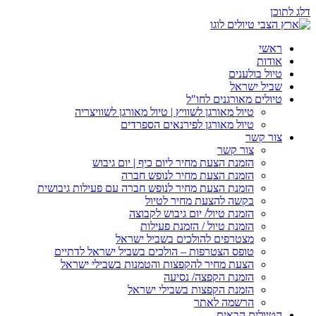
דלג לתוכן
ראשי
אודות
טיול בולענים
שביל ישראל
טיולים מאורגנים לחו"ל
טיול מאורגן לשוויץ | טיול מאורגן לשוויצריה
טיול מאורגן לפירנאים הספרדים
צור קשר
צור קשר
הזמנת הצעת מחיר ליום כיף | יום גיבוש
הזמנת הצעת מחיר לנופש חברה
הזמנת הצעת מחיר לנופש חברה עם פעילות גיבושית
בקשה להצעת מחיר לטיול
הזמנת טיול/ יום גיבוש לקבוצה
הזמנת טיול / הזמנת פעילות
מצטרפים להולכים בשביל ישראל
טופס הצטרפות – הולכים בשביל ישראל לדתיים
הצעת מחיר להקפצות והטמנות בשבילי ישראל
הזמנת הקפצה/ נסיעה
הזמנת הקפצות בשבילי ישראל
הרשמה לאתר
הטיולים הבאים