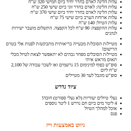
עלות הלינה לאדם בחדר יחיד ביום חמישי 320 ש"ח
עלות הלינה: לאדם בחדר זוגי ביום שישי 250 ש"ח
עלות הלינה לאדם בחדר יחיד ביום שישי 370 ש"ח
עלות ארוחת הערב ביום שישי 75 ש"ח
עלות הטיול: 140 ש"ח
עלות ההקפצה: 90 ש"ח לכל הקפצה. התשלום מועבר ישירות
לנהגים
מטייל/ת הסובל/ת מבעייה בריאותית מתבקש/ת לפנות אלי בטרם
הרישום!
מטייל/ת הסובלים מפחד גבהים לא יתאפשר לצאת לטיול מבלי
תאום מראש איתי
סופ"ש כפוף למינימום 15 נרשמים ואו לשכר עבודה של 2,100
ש"ח ליום
סופ"ש מוגבל לעד 30 מטיילים
ציוד נדרש
נעלי טיולים יעודיות (לא נעלי ספורט) חובה!
4 ליטר מים ביום חם נדרש 1 ליטר נוספים
אוכל למהלך הטיול
פנס
ניווט באמצעות וייז