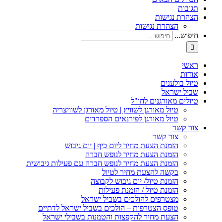
תגובות
הצהרת נגישות
הצהרת נגישות
חיפוש...
ראשי
אודות
טיול בולענים
שביל ישראל
טיולים מאורגנים לחו"ל
טיול מאורגן לשוויץ | טיול מאורגן לשוויצריה
טיול מאורגן לפירנאים הספרדים
צור קשר
צור קשר
הזמנת הצעת מחיר ליום כיף | יום גיבוש
הזמנת הצעת מחיר לנופש חברה
הזמנת הצעת מחיר לנופש חברה עם פעילות גיבושית
בקשה להצעת מחיר לטיול
הזמנת טיול/ יום גיבוש לקבוצה
הזמנת טיול / הזמנת פעילות
מצטרפים להולכים בשביל ישראל
טופס הצטרפות – הולכים בשביל ישראל לדתיים
הצעת מחיר להקפצות והטמנות בשבילי ישראל