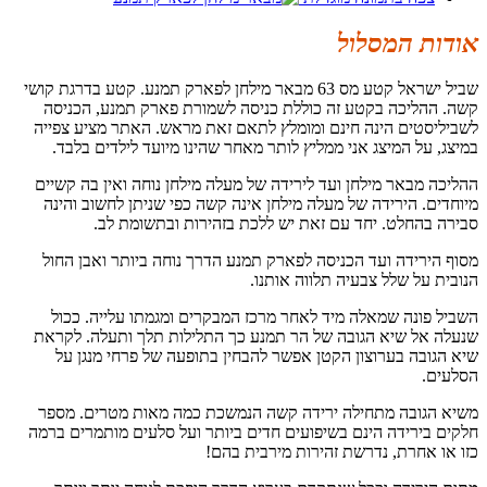
אודות המסלול
שביל ישראל קטע מס 63 מבאר מילחן לפארק תמנע. קטע בדרגת קושי
קשה. ההליכה בקטע זה כוללת כניסה לשמורת פארק תמנע, הכניסה
לשביליסטים הינה חינם ומומלץ לתאם זאת מראש. האתר מציע צפייה
במיצג, על המיצג אני ממליץ לותר מאחר שהינו מיועד לילדים בלבד.
ההליכה מבאר מילחן ועד לירידה של מעלה מילחן נוחה ואין בה קשיים
מיוחדים. הירידה של מעלה מילחן אינה קשה כפי שניתן לחשוב והינה
סבירה בהחלט. יחד עם זאת יש ללכת בזהירות ובתשומת לב.
מסוף הירידה ועד הכניסה לפארק תמנע הדרך נוחה ביותר ואבן החול
הנובית על שלל צבעיה תלווה אותנו.
השביל פונה שמאלה מיד לאחר מרכז המבקרים ומגמתו עלייה. ככול
שנעלה אל שיא הגובה של הר תמנע כך התלילות תלך ותעלה. לקראת
שיא הגובה בערוצון הקטן אפשר להבחין בתופעה של פרחי מנגן על
הסלעים.
משיא הגובה מתחילה ירידה קשה הנמשכת כמה מאות מטרים. מספר
חלקים בירידה הינם בשיפועים חדים ביותר ועל סלעים מותמרים ברמה
כזו או אחרת, נדרשת זהירות מירבית בהם!