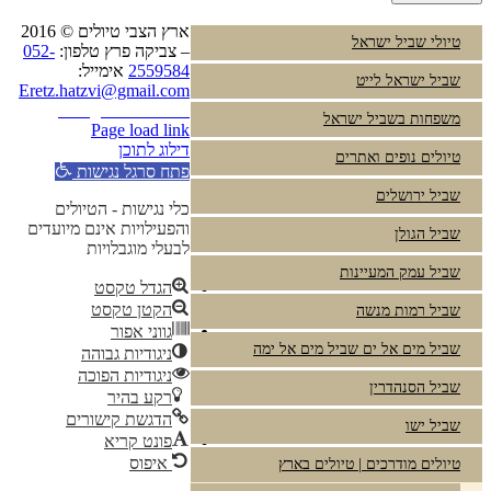
ארץ הצבי טיולים © 2016
טיולי שביל ישראל
– צביקה פרץ טלפון:
052-
2559584
אימייל:
שביל ישראל לייט
Eretz.hatzvi@gmail.com
Instagram
YouTube
משפחות בשביל ישראל
Page load link
דילוג לתוכן
טיולים נופים ואתרים
פתח סרגל נגישות
שביל ירושלים
כלי נגישות - הטיולים
והפעילויות אינם מיועדים
שביל הגולן
לבעלי מוגבלויות
שביל עמק המעיינות
הגדל טקסט
הקטן טקסט
שביל רמות מנשה
גווני אפור
שביל מים אל ים שביל מים אל ימה
ניגודיות גבוהה
ניגודיות הפוכה
שביל הסנהדרין
רקע בהיר
הדגשת קישורים
שביל ישו
פונט קריא
איפוס
טיולים מודרכים | טיולים בארץ