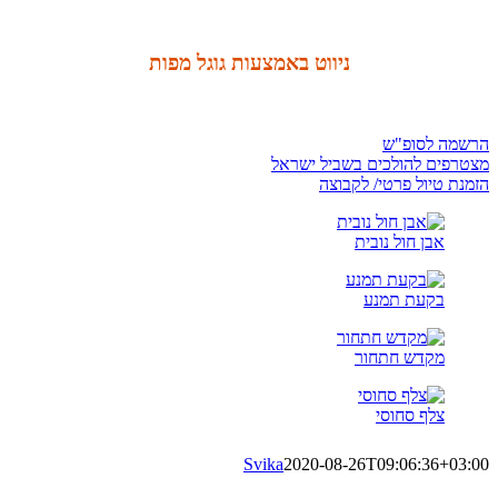
ניווט באמצעות גוגל מפות
הרשמה לסופ"ש
מצטרפים להולכים בשביל ישראל
הזמנת טיול פרטי/ לקבוצה
אבן חול נובית
בקעת תמנע
מקדש חתחור
צלף סחוסי
Svika
2020-08-26T09:06:36+03:00