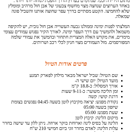
מתום הירידה וככל שנתקדם בערוץ הדרך הופכת לנוחה יותר ויותר.
באחד הערוצים שנחצה מצוי מחשוף צבעוני של אבן חול מרהיב ומומלץ
שלא להחמיצו. הקטע מסתיים בדרך עפר שחוצה אותנו והשביל פונה
שמאלה.
המלצתי לפנות ימינה וממולנו גבעה העשוייה אבן חול נובית, יש להקיפה
משמאל ולהמשיך עם דרך העפר ימינה. לאורך הקיר נפגוש עמודים עצומי
מימדים, את מקדש האלה המצרית חתחור ובהמשך את עמודי שלמה
המפורסמים. מול העמודים מצוי חניון לכלי רכב ושרותים.
פרטים אודות הטיול
שם הטיול: שביל ישראל מבאר מילחן לפארק תמנע
מועד הטיול: יום שישי ה-
אורך המסלול: כ-18.8 ק"מ
זמן הליכה משוער: כ-9-11 שעות
דרגת קושי: קשה
נקודת מפגש: יציאה מקיבוץ לוטן בשעה 04:45 נפגשים בצומת
שיזפון בשעה 05:00
שעת מפגש: 05:00
מיקום הלינה: קיבוץ לוטן
הלינה על בסיס לינה וארוחת בוקר ארוזה. ניתן ללון עד שישה בחדר
עלות הלינה: לאדם בחדר זוגי ביום חמישי 210 ש"ח