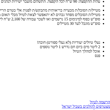
עלות ההקפצה: 90 ש"ח לכל הקפצה. התשלום מועבר ישירות לנהגים
מטייל/ת הסובל/ת מבעייה בריאותית מתבקש/ת לפנות אלי בטרם הריש
מטייל/ת הסובלים מפחד גבהים לא יתאפשר לצאת לטיול מבלי תאום 
סופ"ש כפוף למינימום 15 נרשמים ואו לשכר עבודה של 2,100 ש"ח ליום
סופ"ש מוגבל לעד 30 מטיילים
נעלי טיולים יעודיות (לא נעלי ספורט) חובה!
2 ליטר מים ביום חם נדרש 1 ליטר נוספים
אוכל למהלך הטיול
פנס
הרשמה לטיול
מצטרפים להולכים בשביל ישראל