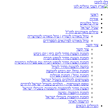
דלג לתוכן
ראשי
אודות
טיול בולענים
שביל ישראל
טיולים מאורגנים לחו"ל
טיול מאורגן לשוויץ | טיול מאורגן לשוויצריה
טיול מאורגן לפירנאים הספרדים
צור קשר
צור קשר
הזמנת הצעת מחיר ליום כיף | יום גיבוש
הזמנת הצעת מחיר לנופש חברה
הזמנת הצעת מחיר לנופש חברה עם פעילות גיבושית
בקשה להצעת מחיר לטיול
הזמנת טיול/ יום גיבוש לקבוצה
הזמנת טיול / הזמנת פעילות
מצטרפים להולכים בשביל ישראל
טופס הצטרפות – הולכים בשביל ישראל לדתיים
הצעת מחיר להקפצות והטמנות בשבילי ישראל
הזמנת הקפצה/ נסיעה
הזמנת הקפצות בשבילי ישראל
הרשמה לאתר
הטיולים הבאים