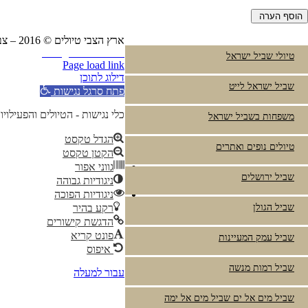
ארץ הצבי טיולים © 2016 – צביקה פרץ טלפון:
Instagram
YouTube
טיולי שביל ישראל
Page load link
דילוג לתוכן
שביל ישראל לייט
פתח סרגל נגישות
כלי נגישות - הטיולים והפעילויו
משפחות בשביל ישראל
הגדל טקסט
טיולים נופים ואתרים
הקטן טקסט
גווני אפור
שביל ירושלים
ניגודיות גבוהה
ניגודיות הפוכה
שביל הגולן
רקע בהיר
הדגשת קישורים
פונט קריא
שביל עמק המעיינות
איפוס
שביל רמות מנשה
עבור למעלה
שביל מים אל ים שביל מים אל ימה