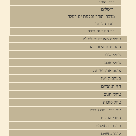
הרי יהודה
ירושלים
מדבר יהודה ובקעת ים המלח
הנגב הצפוני
הר הנגב והערבה
טיולים מאורגנים לחו"ל
המעיינות אשר בהר
טיולי שבת
טיולי טבע
צומח ארץ ישראל
בעקבות ישו
חגי הנוצרים
טיולי חגים
טיול סוכות
יום כיף | יום גיבוש
סיורי אורחים
בעקבות חולמים
לוכד נחשים