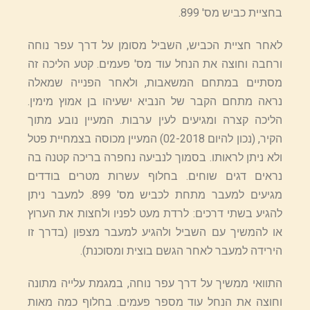
בחציית כביש מס' 899.
לאחר חציית הכביש, השביל מסומן על דרך עפר נוחה
ורחבה וחוצה את הנחל עוד מס' פעמים. קטע הליכה זה
מסתיים במתחם המשאבות, ולאחר הפנייה שמאלה
נראה מתחם הקבר של הנביא ישעיהו בן אמוץ מימין.
הליכה קצרה ומגיעים לעין ערבות. המעיין נובע מתוך
הקיר, (נכון להיום 02-2018) המעיין מכוסה בצמחיית פטל
ולא ניתן לראותו. בסמוך לנביעה נחפרה בריכה קטנה בה
נראים דגים שוחים. בחלוף עשרות מטרים בודדים
מגיעים למעבר מתחת לכביש מס' 899. למעבר ניתן
להגיע בשתי דרכים: לרדת מעט לפניו ולחצות את הערוץ
או להמשיך עם השביל ולהגיע למעבר מצפון (בדרך זו
הירידה למעבר לאחר הגשם בוצית ומסוכנת).
התוואי ממשיך על דרך עפר נוחה, במגמת עלייה מתונה
וחוצה את הנחל עוד מספר פעמים. בחלוף כמה מאות