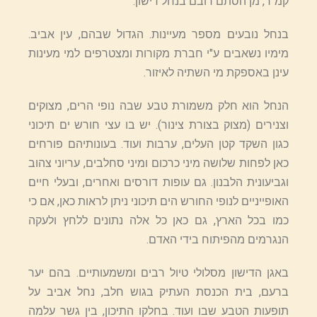
קמ"ר, מן הסתם רובם בנחל דישון.
בנחל נובעים מספר מעיינות. הגדול שבהם, עין אביב.
מימיו נשאבים ע"י חברת מקורות ומצטרפים למי מעינות
עינן באספקת מי השתיה לאיזור.
הנחל הוא חלק משמורת טבע שבה נופי הרים, מצוקים
וצנירים (מצוק בצורת צינור). יש בו עצי חורש ים תיכוני
כגון השקד קטן העלים, ערבות ועוד. בעונותיהם פורחים
כאן לפחות שלושה מיני כרכום ומיני סחלבים, עריוני צהוב
וגביעונית הלבנון. גם עופות דורסים ואחרים, ובעלי חיים
האופייניים לנופי החורש הים תיכוני ניתן לראות כאן, אם כי
כמו בכל הארץ, גם כאן כל אלה נתונים ללחץ ולעקה
הנגרמים מהפיתוח בידי האדם.
באגן הדישון מסלולי טיול רבים ומשמעותיים. בהם יער
ברעם, בית הכנסת העתיק בגוש חלב, נחל אביב על
תופעות הטבע שבו ועוד. בחלקו התיכון, בין גשר עלמה