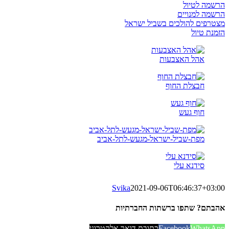
הרשמה לטיול
הרשמה למנויים
מצטרפים להולכים בשביל ישראל
הזמנת טיול
אהל האצבעות
חבצלת החוף
חוף געש
מפת-שביל-ישראל-מגעש-לתל-אביב
סידנא עלי
Svika
2021-09-06T06:46:37+03:00
אהבתם? שתפו ברשתות החברתיות
WhatsApp
Facebook
כתובת דואר אלקטרוני