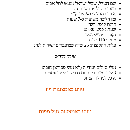
שם הטיול: שביל ישראל מגעש לתל אביב
מועד הטיול: יום שבת ה-
אורך המסלול: כ-16.2 ק"מ
זמן הליכה משוער: כ-7 שעות
דרגת קושי: קלה
שעת מפגש: 05:30
נקודת מפגש: געש
מחיר: 110 ש"ח
עלות ההקפצה: 25 ש"ח שמועברים ישירות לנהג
ציוד נדרש
נעלי טיולים יעודיות (לא נעלי ספורט) חובה!
3 ליטר מים ביום חם נדרש 1 ליטר נוספים
אוכל למהלך הטיול
ניווט באמצעות וייז
ניווט באמצעות גוגל מפות