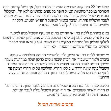
קטע מס' 22 הינו קטע שברמת העיקרון מוגדר כקל, אך בשל קריסת רכס
הכורכר במספר מקומות הטיול הופך בקטעים מסוימים ללא קל. המסלול
הוסט מהשביל הישן שעבר מתחת לשמורת אפולוניה וכעת השביל מעפיל
לעבר הרצליה פיתוח, ועובר בסמוך למפעל התע"ש הנטוש. חלק זה
משמים ביותר ומוסיף עוד 3 ק"מ לתוואי המקורי.
באם בחרתם ללכת בתוואי החדש בתום המעקף השביל מגיע למסגד
סידנא עלי, הכניסה למקום ללא תשלום, בלבוש צנוע וניתן לעלות בתיאום
לחלקו העליון של המתחם.המקום נבנה בשנת 1481, ומאז עבר מספר
גלגולים, מי העלי שעל שמו המסגד – לא ידוע.
מי שבחר ללכת בתוואי הישן, ילך על שרידי החומה הצלבנית שקעקע
ביברס ולאחר שיעבור את הבית שבנה ניסים כחלון יעלה במדרגות מעלה.
ימשיך דרומה לעבר המסגד ויפגוש את שביל ישראל. מיד לאחר המסגד
השביל פונה ימינה ויורד שוב לקו החוף. ההליכה על קו החוף רציפה עד
לחוף הנכים בהרצליה. השביל עובר בתוך המרינה ועוזב אותה בחלקה
הדרומי.
הליכה קצרה על המדרכה והשביל פונה מערבה לעבר החוף. ההליכה על
קו החוף ולאחר שעוברים את חוף הצוק השביל עולה לעבר הטיילת
הצפונית של תל אביב ומגיע לנמל תל אביב.
פרטים אודות הטיול