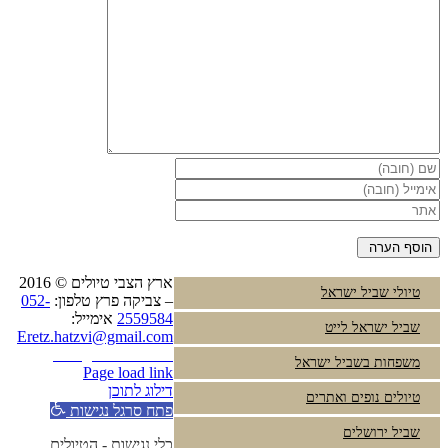
ארץ הצבי טיולים © 2016
טיולי שביל ישראל
– צביקה פרץ טלפון:
052-
2559584
אימייל:
שביל ישראל לייט
Eretz.hatzvi@gmail.com
Instagram
YouTube
משפחות בשביל ישראל
Page load link
דילוג לתוכן
טיולים נופים ואתרים
פתח סרגל נגישות
שביל ירושלים
כלי נגישות - הטיולים