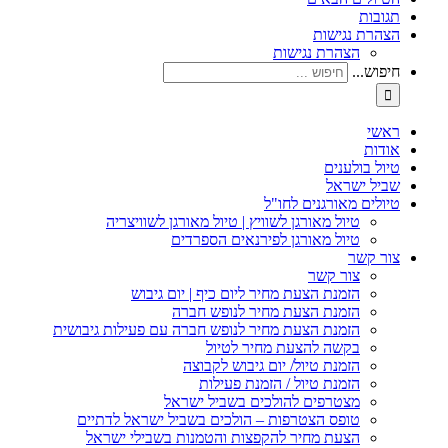
תגובות
הצהרת נגישות
הצהרת נגישות
חיפוש...
ראשי
אודות
טיול בולענים
שביל ישראל
טיולים מאורגנים לחו"ל
טיול מאורגן לשוויץ | טיול מאורגן לשוויצריה
טיול מאורגן לפירנאים הספרדים
צור קשר
צור קשר
הזמנת הצעת מחיר ליום כיף | יום גיבוש
הזמנת הצעת מחיר לנופש חברה
הזמנת הצעת מחיר לנופש חברה עם פעילות גיבושית
בקשה להצעת מחיר לטיול
הזמנת טיול/ יום גיבוש לקבוצה
הזמנת טיול / הזמנת פעילות
מצטרפים להולכים בשביל ישראל
טופס הצטרפות – הולכים בשביל ישראל לדתיים
הצעת מחיר להקפצות והטמנות בשבילי ישראל