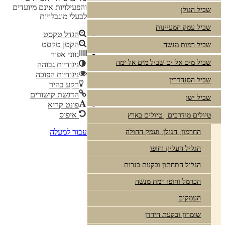
והפעילויות אינם מיועדים
שביל הגולן
לבעלי מוגבלויות
שביל עמק המעיינות
הגדל טקסט
הקטן טקסט
שביל רמות מנשה
גווני אפור
שביל מים אל ים שביל מים אל ימה
ניגודיות גבוהה
ניגודיות הפוכה
שביל הסנהדרין
רקע בהיר
הדגשת קישורים
שביל ישו
פונט קריא
איפוס
טיולים מודרכים | טיולים בארץ
עבור למעלה
החרמון, הגולן, ועמק החולה
הגליל העליון וחופו
הגליל התחתון ובקעת כנרות
הכרמל וחופו רמת מנשה
העמקים
שומרון ובקעת הירדן