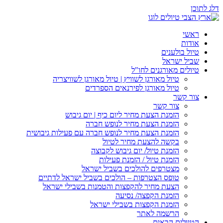
דלג לתוכן
ראשי
אודות
טיול בולענים
שביל ישראל
טיולים מאורגנים לחו"ל
טיול מאורגן לשוויץ | טיול מאורגן לשוויצריה
טיול מאורגן לפירנאים הספרדים
צור קשר
צור קשר
הזמנת הצעת מחיר ליום כיף | יום גיבוש
הזמנת הצעת מחיר לנופש חברה
הזמנת הצעת מחיר לנופש חברה עם פעילות גיבושית
בקשה להצעת מחיר לטיול
הזמנת טיול/ יום גיבוש לקבוצה
הזמנת טיול / הזמנת פעילות
מצטרפים להולכים בשביל ישראל
טופס הצטרפות – הולכים בשביל ישראל לדתיים
הצעת מחיר להקפצות והטמנות בשבילי ישראל
הזמנת הקפצה/ נסיעה
הזמנת הקפצות בשבילי ישראל
הרשמה לאתר
הטיולים הבאים