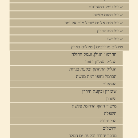
שביל עמק המעיינות
שביל רמות מנשה
שביל מים אל ים שביל מים אל ימה
שביל הסנהדרין
שביל ישו
טיולים מודרכים | טיולים בארץ
החרמון, הגולן, ועמק החולה
הגליל העליון וחופו
הגליל התחתון ובקעת כנרות
הכרמל וחופו רמת מנשה
העמקים
שומרון ובקעת הירדן
השרון
מישור החוף הדרומי, פלשת
השפלה
הרי יהודה
ירושלים
מדבר יהודה ובקעת ים המלח