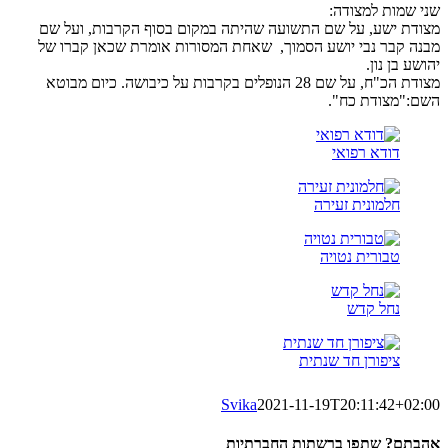
שני שמות למצודה:
מצודת ישע, על שם התשועה שהיתה במקום בסוף הקרבות, ועל שם
מבנה קבר נבי יושע הסמוך, שאחת המסורות אומרת שכאן קברו של
יהושע בן נון.
מצודת הכ"ח, על שם 28 הנופלים בקרבות על כיבושה. כיום מבוטא
השם:"מצודת כח".
דודא רפואי
חלמונית זעירה
טבורית נטויה
נחל קדש
ציפורן חד שנתית
Svika
2021-11-19T20:11:42+02:00
אהבתם? שתפו ברשתות החברתיות