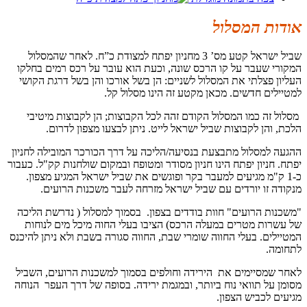
אודות המסלול
שביל ישראל קטע מס’ 3 מחניון יפתח למצודת כ”ח. לאחר שהמסלול
המקורי שעבר על קו הרכס שונה, וכעת הוא עובר על רכס רמים בחלקו
העליון פצלתי את המסלול לשניים: הן בשל אורכו והן בשל דרגת הקושי
למטיילים חדשים. מכאן מקטע זה הינו מסלול קל.
מסלול זה כמו המסלול הקודם זהה לכל הקבוצות; הן לקבוצות מיטיבי
הלכת, והן לקבוצות שביל ישראל לייט. ניתן לבצעו מצפון לדרום.
ההגעה למסלול מתבצעת בנסיעה/הליכה על דרך הכורכר המובילה לחניון
יפתח. חניון יפתח הינו חניון מסודר ומטופח ובמקום שולחנות קק"ל. כעבור
כ-1 ק"מ מגיעים למעבר בקר ופוגשים את שביל ישראל המגיע מצפון.
מנקודה זו יורדים עם שביל ישראל מזרחה לעבר משכנות הרועים.
"משכנות הרועים" חוות בודדים בצפון. בסמוך למסלול ( נדרשת הליכה
של עשרות מטרים במעלה הרכס) הציבו בעלי החוה מיכל מים לנוחות
המטיילים. בעלי החווה שומרי שבת, החווה סגורה בשבת ולא ניתן להיכנס
לתחומה.
לאחר שמסיימים את הירידה וחולפים בסמוך למשכנות הרועים, השביל
מסומן על תוואי נוח ביותר, ובמגמת ירידה. בסופה של דרך העפר הנוחה
מגיעים לכביש הצפון.