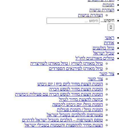
תגובות
הצהרת נגישות
הצהרת נגישות
חיפוש...
ראשי
אודות
טיול בולענים
שביל ישראל
טיולים מאורגנים לחו"ל
טיול מאורגן לשוויץ | טיול מאורגן לשוויצריה
טיול מאורגן לפירנאים הספרדים
צור קשר
צור קשר
הזמנת הצעת מחיר ליום כיף | יום גיבוש
הזמנת הצעת מחיר לנופש חברה
הזמנת הצעת מחיר לנופש חברה עם פעילות גיבושית
בקשה להצעת מחיר לטיול
הזמנת טיול/ יום גיבוש לקבוצה
הזמנת טיול / הזמנת פעילות
מצטרפים להולכים בשביל ישראל
טופס הצטרפות – הולכים בשביל ישראל לדתיים
הצעת מחיר להקפצות והטמנות בשבילי ישראל