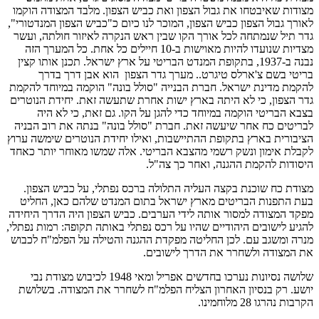
מצודות שאיבטחו את גבול הצפון ואת כביש הצפון. מלבד המצודה הוקמו
לאורך גבול הצפון כביש הצפון, המוכר לנו כיום כ"כביש הצפון המנדטורי",
גדר תיל שנמתחה לכל אורך הקו שבין ראש הנקרה לאיזור חולתה, ועשר
מצדיות שנועדו להיות מאוישות ב-10 חיילים כל אחת. כל המערך הזה
נבנה ב-1937, בתקופת המנדט הבריטי על ארץ ישראל. תכנן אותו קצין
בריטי בשם צ'ארלס טיגרט.. מערך גדר הצפון הוא אבן דרך בדרך
להקמת מדינת ישראל. חברת הבנייה "סולל בונה" הוקמה במיוחד להקמת
גדר הצפון, כי לא היתה בארץ ישות אחרת שתעשה זאת. יחידת הנוטרים
בצבא הבריטי הוקמה במיוחד כדי להגן על הקו. גם זאת, כי לא היה
לבריטים כח אחר שיעשה זאת. חברת "סולל בונה" בנתה את רוב הבניה
הציבורית בארץ בתקופת ההתיישבות, ואילו יחידת הנוטרים שימשה ערוץ
לקבלת אימון ונשק רשמי מהצבא הבריטי. אלה שמשו מאוחר יותר כאחד
היסודות להקמת ההגנה, ואחר כך צה"ל.
מצודת כח שוכנת בקצה העליה התלולה ברכס נפתלי, על כביש הצפון.
בעת התפנות הבריטים מארץ ישראל בתום המנדט שלהם כאן, החליט
מפקד המצודה למסור אותה לידי הערבים. כביש הצפון היה הדרך היחידה
להגיע לישובים היהודיים שהיו על רכס נפתלי באותה תקופה: רמות נפתלי,
מנרה ומשגב עם. לכן החליטה מפקדת ההגנה והטילה על הפלמ"ח לכבוש
את המצודה ולשחרר את הדרך לישובים.
שלושה נסיונות נערכו בחדשים אפריל ומאי 1948 לכיבוש מצודת נבי
יושע. רק בנסיון האחרון הצליח הפלמ"ח לשחרר את המצודה. בשלושת
הקרבות נהרגו 28 מלוחמינו.