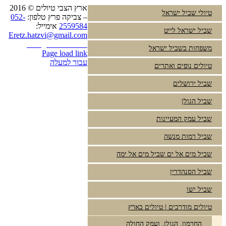
ארץ הצבי טיולים © 2016
טיולי שביל ישראל
– צביקה פרץ טלפון:
052-
2559584
אימייל:
שביל ישראל לייט
Eretz.hatzvi@gmail.com
Instagram
YouTube
משפחות בשביל ישראל
Page load link
עבור למעלה
טיולים נופים ואתרים
שביל ירושלים
שביל הגולן
שביל עמק המעיינות
שביל רמות מנשה
שביל מים אל ים שביל מים אל ימה
שביל הסנהדרין
שביל ישו
טיולים מודרכים | טיולים בארץ
החרמון, הגולן, ועמק החולה