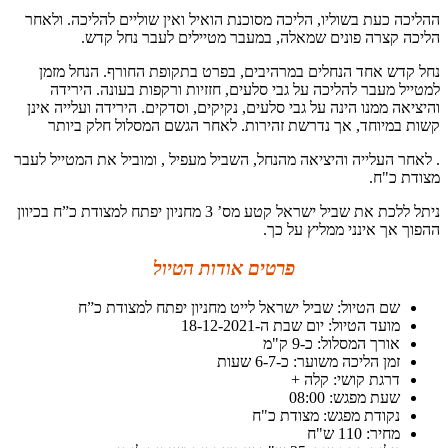
ההליכה כעת בשוליו, הליכה מסוכנת הואיל ואין שוליים להליכה. ולאחר
הליכה קצרה פונים שמאלה, במעבר מטיילים לעבר נחל קדש.
נחל קדש אחד הנחלים במרהיבים, בפרט בתקופת החורף. הנחל מזמן
למטייל מעבר להליכה על גבי סלעים, חזזיות ורקפות בעונה. הירידה
והיציאה ממנו הינה על גבי סלעים, נקיקים, וסדקים. הירידה ועלייה אינן
קשות במיוחד, אך נדרשת זהירות. לאחר הגשם המסלול חלק ביותר
. לאחר העלייה והיציאה מהנחל, השביל מעפיל , ומוביל את המטייל לעבר
מצודת כ"ח.
ניתל ללכת את שביל ישראל קטע מס’ 3 מחניון יפתח למצודת כ”ח בכיוון
ההפוך אך אינני ממליץ על כך.
פרטים אודות הטיול
שם הטיול: שביל ישראל לייט מחניון יפתח למצודת כ”ח
מועד הטיול: יום שבת ה-18-12-2021
אורך המסלול: כ-9 ק"מ
זמן הליכה משוער: כ-6-7 שעות
דרגת קושי: קלה +
שעת מפגש: 08:00
נקודת מפגש: מצודת כ"ח
מחיר: 110 ש"ח