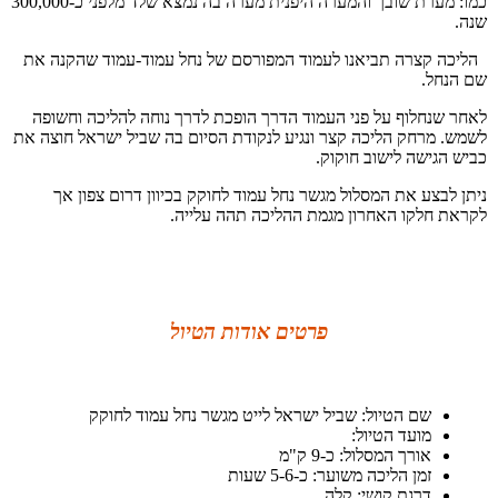
כמו: מערת שובך והמערה היפנית מערה בה נמצא שלד מלפני כ-300,000
שנה.
הליכה קצרה תביאנו לעמוד המפורסם של נחל עמוד-עמוד שהקנה את
שם הנחל.
לאחר שנחלוף על פני העמוד הדרך הופכת לדרך נוחה להליכה וחשופה
לשמש. מרחק הליכה קצר ונגיע לנקודת הסיום בה שביל ישראל חוצה את
כביש הגישה לישוב חוקוק.
ניתן לבצע את המסלול מגשר נחל עמוד לחוקק בכיוון דרום צפון אך
לקראת חלקו האחרון מגמת ההליכה תהה עלייה.
פרטים אודות הטיול
שם הטיול: שביל ישראל לייט מגשר נחל עמוד לחוקק
מועד הטיול:
אורך המסלול: כ-9 ק"מ
זמן הליכה משוער: כ-5-6 שעות
דרגת קושי: קלה