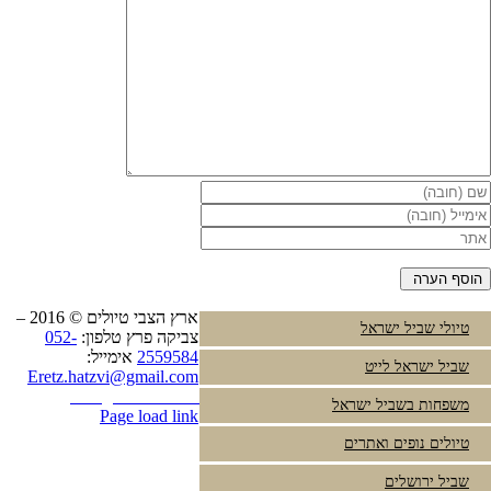
ארץ הצבי טיולים © 2016 –
טיולי שביל ישראל
צביקה פרץ טלפון:
052-
2559584
אימייל:
שביל ישראל לייט
Eretz.hatzvi@gmail.com
Instagram
YouTube
משפחות בשביל ישראל
Page load link
טיולים נופים ואתרים
שביל ירושלים