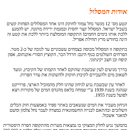
אודות המסלול
קטע מס’ 12 מגשר נחל עמוד לחוקק הינו אחד המסלולים הפחות קשים
בשביל ישראל. המסלול קצר יחסית ובמגמת ירידה מתונה. יש להמנע
ללכת אותו בימים החמים! התקופה המומלצת ביותר ללכת את קטע זה
הינה בחודש מרץ תחילת אפריל.
בתקופה זו המסלול מכוסה בצמחים עשבוניים עד לגובה של כ-2 מטר.
הפרחים השולטים בנוף הינם: חרדל הבר, הקוציץ הסורי-אקנתוס, אפון
קיפח ובן חצב יקינתוני.
בדרך מגיעים לעין שבשבת שהוקם לאחר הקמתו של הקיבוץ, ונועד
לשאוב מים ולהעבירם לקיבוץ חוקוק ולהשקות את עדר הפרות.
לאחר עין שבשבת נגיע לגיחון שהינו חלק מהמוביל הארצי, פרוייקט
שנהגה בשנת 1939 ע"י שמחה בלאס מהנדס המים של מקורות ויצא
לפועל בשנת 1955.
הגיחון מעביר את המים שנשאבים באתר ספיר באמצעות חוק הכלים
השלובים ובהתאם לבנייה החשמונאית במצדה לעבר נחל צלמון ומשם
למאגר אשכול.
בהמשך נגיע לחלק המצוקי בו נמצאות מערות מהתקופה הפרה היסטורית