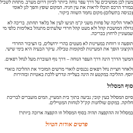
מעין לבן ממשיכים על דרך עפר נוחה ביותר לכיוון דרום מערב. מתחת לשביל
במורד הרכס תוכלו לראות את עין חניה. המקום שופץ והפך לגן לאומי
(כניסה בתשלום) מקום נחמד השווה ביקור.
לאחר הליכה של פחות משני ק"מ תגיעו לעין אל בלאד תחתון. בריכה לא
גדולה המושכת קהל ולא מעט קהל חרדי שלעתים מתנהל באלימות כלפי מי
שמעוניין לרחוץ בבריכה.
תופעה זו רווחת במעיינות לא מעטים בהרי ירושלים, בו הציבור החרדי
הקיצוני הופך את המעיינות למקומות טבילה. עיקר הבעיה היא בימי שישי.
המשך הדרך הינה דרך העפר הנוחה – דרך נוף העוברת מעל לנחל רפאים.
ולאחר חציית נחל רפאים נכנסים לואדי מרשים המזכיר את ההליכה בואדי
יוסף. ההליכה במקטע זה הינה בעלייה ונדרש ללכת באטיות ובזהירות
סוף המסלול
סיום המסלול בעין קובי; נביעה בתוך בית המעיין, המים מועברים לבריכת
חלוקה. במקום שולחנות קק"ל לנוחות המטיילים.
במסלול זה ההקפצה תהיה בסוף המסלול וזו הקפצה ארוכה ביותר!
פרטים אודות הטיול