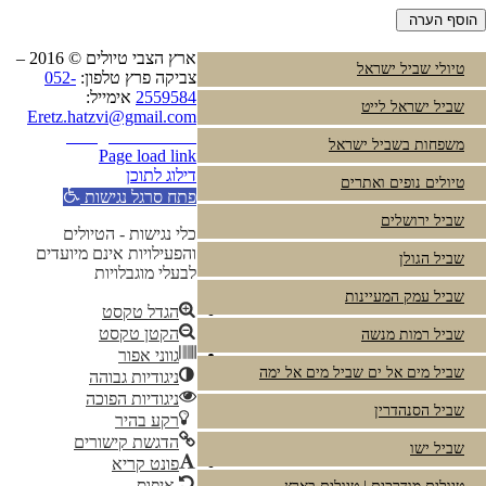
ארץ הצבי טיולים © 2016 –
טיולי שביל ישראל
צביקה פרץ טלפון:
052-
2559584
אימייל:
שביל ישראל לייט
Eretz.hatzvi@gmail.com
Instagram
YouTube
משפחות בשביל ישראל
Page load link
דילוג לתוכן
טיולים נופים ואתרים
פתח סרגל נגישות
שביל ירושלים
כלי נגישות - הטיולים
והפעילויות אינם מיועדים
שביל הגולן
לבעלי מוגבלויות
שביל עמק המעיינות
הגדל טקסט
הקטן טקסט
שביל רמות מנשה
גווני אפור
שביל מים אל ים שביל מים אל ימה
ניגודיות גבוהה
ניגודיות הפוכה
שביל הסנהדרין
רקע בהיר
הדגשת קישורים
שביל ישו
פונט קריא
איפוס