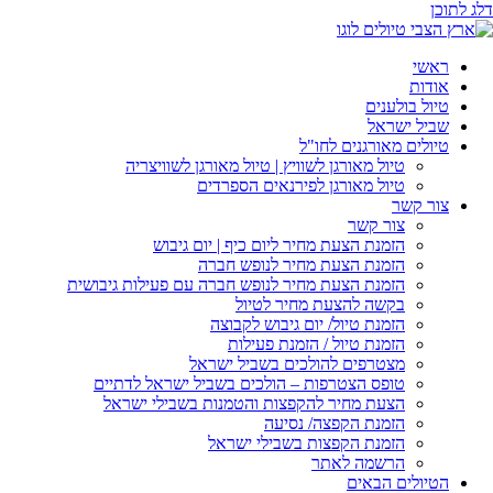
דלג לתוכן
ראשי
אודות
טיול בולענים
שביל ישראל
טיולים מאורגנים לחו"ל
טיול מאורגן לשוויץ | טיול מאורגן לשוויצריה
טיול מאורגן לפירנאים הספרדים
צור קשר
צור קשר
הזמנת הצעת מחיר ליום כיף | יום גיבוש
הזמנת הצעת מחיר לנופש חברה
הזמנת הצעת מחיר לנופש חברה עם פעילות גיבושית
בקשה להצעת מחיר לטיול
הזמנת טיול/ יום גיבוש לקבוצה
הזמנת טיול / הזמנת פעילות
מצטרפים להולכים בשביל ישראל
טופס הצטרפות – הולכים בשביל ישראל לדתיים
הצעת מחיר להקפצות והטמנות בשבילי ישראל
הזמנת הקפצה/ נסיעה
הזמנת הקפצות בשבילי ישראל
הרשמה לאתר
הטיולים הבאים