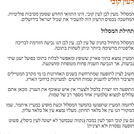
לעין קובי
המסלול מעין לבן לעין קובי, הינו התוואי החדש שסומן מסיבות פוליטיות.
המחשבה בבסיס הרעיון היה להעביר את שביל ישראל בירושלים.
תחילת המסלול
המסלול מתחיל בחניון של עין לבן. עין לבן הנו נביעה הזורמת לבריכה
אליפטית מרשימה ביותר וניתן לשחות בתוכה.
המעיין נמצא בתוך פארק ששופץ ומאפשר לבלות בתוכו בפועל ישנן שתי
נביעות, אך הנביעה השניה פחות מטופחת ומושקעת.
חשוב לציין לתופעה שמתרחשת בשנים האחרונות בו מי מקרב המטיילים
והציבור החליט להעניק שמות חדשים למעיינות ברחבי הארץ.
התופעה הזו יוצרת בלבול ולצערי אין איש שאוכף את העניין. מכאן אתם
עלולים למצוא שלמעיין אחד מספר רב של שמות.
לדוגמה המעיין שתפגשו בהמשך המסלול וכעת מופיע כמעיין איתמר, שמו
המקורי הנו עין אל בלאד תחתון. מעליו נמצא עין אל בלאד עליון.
גם עין קובי הפך לעין במבה (נקווה שבמשך לא ישונה לעין ביסלי), פשוט
תופעה נפסדת ולא רצינית!