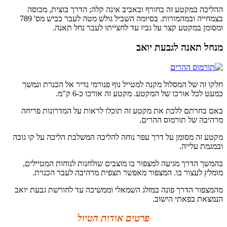
ההליכה במקטע זה בחורף ובאביב אינה קלה; הדרך בוצית, מכוסה
בצמחייה ובמהמורות. בסיומה השביל גולש מטה לעבר כביש מס' 789
ומסומן במקטע קצר על גביו עד לחצייתו לעבר נחל תאנה.
מנחל תאנה לגבעת יואב
חלקו זה של המסלול מקנה למטייל נוף פנורמי נדיר אל הכנרת ונמשך
כמעט לכל אורכו של המקטע. מקטע זה אורכו כ-6 ק"מ.
באם בחרתם ללכת את מקטע זה תוכלו לראות על המדרונות פריחה
מרהיבה של תורמוס ההרים.
מקטע זה מסומן על דרך עפר נוחה להליכה המשלבת הליכה על קו גובה
ובמגמת עלייה.
בהמשך הדרך מגיעה למצפור בו מוצבים שולחנות לנוחות המטיילים,
מומלץ לעצור בו. המצפור מאפשר תצפית מרהיבה לעבר הכנרת.
מהמצפור הדרך פונה במזלג השמאלי וממשיכה עד לחורשת גבעת יואב
הנמצאת בפאתי הישוב.
פרטים אודות הטיול