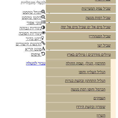
לבעלי מוגבלויות
שביל עמק המעיינות
הגדל טקסט
הקטן טקסט
שביל רמות מנשה
גווני אפור
שביל מים אל ים שביל מים אל ימה
ניגודיות גבוהה
ניגודיות הפוכה
שביל הסנהדרין
רקע בהיר
הדגשת קישורים
שביל ישו
פונט קריא
איפוס
טיולים מודרכים | טיולים בארץ
עבור למעלה
החרמון, הגולן, ועמק החולה
הגליל העליון וחופו
הגליל התחתון ובקעת כנרות
הכרמל וחופו רמת מנשה
העמקים
שומרון ובקעת הירדן
השרון