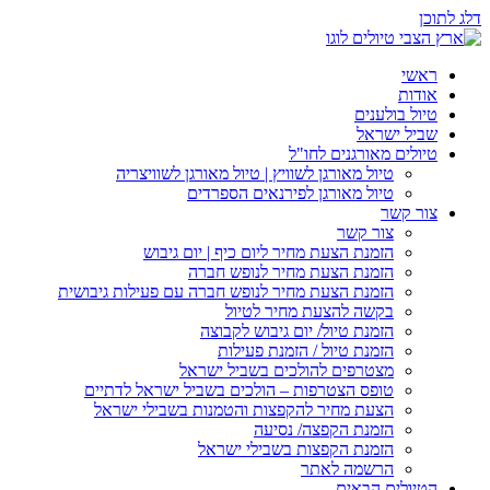
דלג לתוכן
ראשי
אודות
טיול בולענים
שביל ישראל
טיולים מאורגנים לחו"ל
טיול מאורגן לשוויץ | טיול מאורגן לשוויצריה
טיול מאורגן לפירנאים הספרדים
צור קשר
צור קשר
הזמנת הצעת מחיר ליום כיף | יום גיבוש
הזמנת הצעת מחיר לנופש חברה
הזמנת הצעת מחיר לנופש חברה עם פעילות גיבושית
בקשה להצעת מחיר לטיול
הזמנת טיול/ יום גיבוש לקבוצה
הזמנת טיול / הזמנת פעילות
מצטרפים להולכים בשביל ישראל
טופס הצטרפות – הולכים בשביל ישראל לדתיים
הצעת מחיר להקפצות והטמנות בשבילי ישראל
הזמנת הקפצה/ נסיעה
הזמנת הקפצות בשבילי ישראל
הרשמה לאתר
הטיולים הבאים