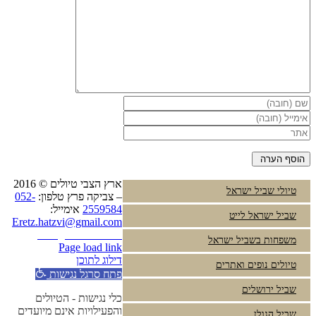
ארץ הצבי טיולים © 2016
טיולי שביל ישראל
– צביקה פרץ טלפון:
052-
2559584
אימייל:
שביל ישראל לייט
Eretz.hatzvi@gmail.com
Instagram
YouTube
משפחות בשביל ישראל
Page load link
דילוג לתוכן
טיולים נופים ואתרים
פתח סרגל נגישות
שביל ירושלים
כלי נגישות - הטיולים
והפעילויות אינם מיועדים
שביל הגולן