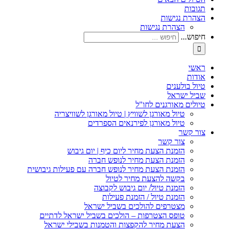
תגובות
הצהרת נגישות
הצהרת נגישות
חיפוש...
ראשי
אודות
טיול בולענים
שביל ישראל
טיולים מאורגנים לחו"ל
טיול מאורגן לשוויץ | טיול מאורגן לשוויצריה
טיול מאורגן לפירנאים הספרדים
צור קשר
צור קשר
הזמנת הצעת מחיר ליום כיף | יום גיבוש
הזמנת הצעת מחיר לנופש חברה
הזמנת הצעת מחיר לנופש חברה עם פעילות גיבושית
בקשה להצעת מחיר לטיול
הזמנת טיול/ יום גיבוש לקבוצה
הזמנת טיול / הזמנת פעילות
מצטרפים להולכים בשביל ישראל
טופס הצטרפות – הולכים בשביל ישראל לדתיים
הצעת מחיר להקפצות והטמנות בשבילי ישראל