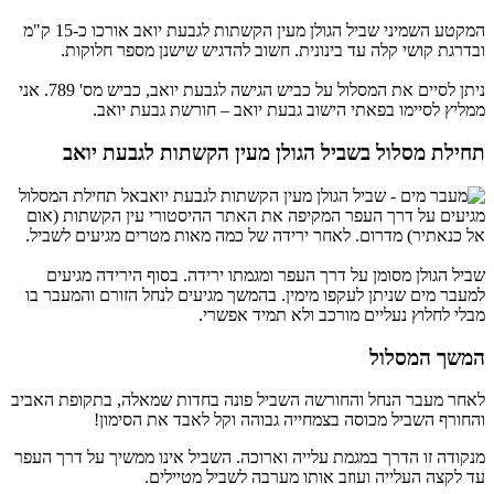
המקטע השמיני שביל הגולן מעין הקשתות לגבעת יואב אורכו כ-15 ק"מ
ובדרגת קושי קלה עד בינונית. חשוב להדגיש שישנן מספר חלוקות.
ניתן לסיים את המסלול על כביש הגישה לגבעת יואב, כביש מס' 789. אני
ממליץ לסיימו בפאתי הישוב גבעת יואב – חורשת גבעת יואב.
תחילת מסלול בשביל הגולן מעין הקשתות לגבעת יואב
אל תחילת המסלול
מגיעים על דרך העפר המקיפה את האתר ההיסטורי עין הקשתות (אום
אל כנאתיר) מדרום. לאחר ירידה של כמה מאות מטרים מגיעים לשביל.
שביל הגולן מסומן על דרך העפר ומגמתו ירידה. בסוף הירידה מגיעים
למעבר מים שניתן לעקפו מימין. בהמשך מגיעים לנחל הזורם והמעבר בו
מבלי לחלוץ נעליים מורכב ולא תמיד אפשרי.
המשך המסלול
לאחר מעבר הנחל והחורשה השביל פונה בחדות שמאלה, בתקופת האביב
והחורף השביל מכוסה בצמחייה גבוהה וקל לאבד את הסימון!
מנקודה זו הדרך במגמת עלייה וארוכה. השביל אינו ממשיך על דרך העפר
עד לקצה העלייה ועוזב אותו מערבה לשביל מטיילים.