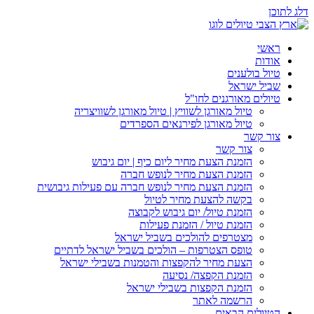
דלג לתוכן
ראשי
אודות
טיול בולענים
שביל ישראל
טיולים מאורגנים לחו"ל
טיול מאורגן לשוויץ | טיול מאורגן לשוויצריה
טיול מאורגן לפירנאים הספרדים
צור קשר
צור קשר
הזמנת הצעת מחיר ליום כיף | יום גיבוש
הזמנת הצעת מחיר לנופש חברה
הזמנת הצעת מחיר לנופש חברה עם פעילות גיבושית
בקשה להצעת מחיר לטיול
הזמנת טיול/ יום גיבוש לקבוצה
הזמנת טיול / הזמנת פעילות
מצטרפים להולכים בשביל ישראל
טופס הצטרפות – הולכים בשביל ישראל לדתיים
הצעת מחיר להקפצות והטמנות בשבילי ישראל
הזמנת הקפצה/ נסיעה
הזמנת הקפצות בשבילי ישראל
הרשמה לאתר
הטיולים הבאים