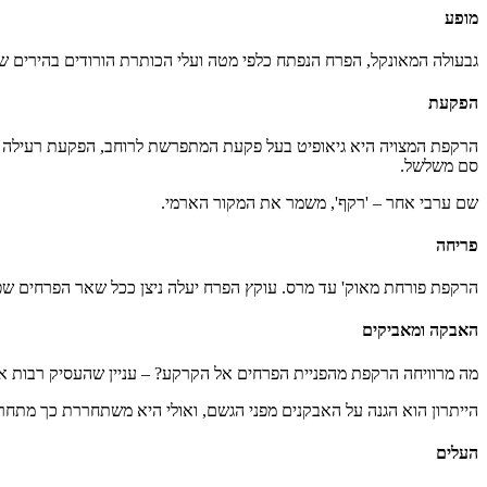
מופע
גבעולה המאונקל, הפרח הנפתח כלפי מטה ועלי הכותרת הורודים בהירים שלו
הפקעת
הרקפת המצויה היא גיאופיט בעל פקעת המתפרשת לרוחב, הפקעת רעילה כנג
סם משלשל.
שם ערבי אחר – 'רקף', משמר את המקור הארמי.
פריחה
הרקפת פורחת מאוק' עד מרס. עוקץ הפרח יעלה ניצן ככל שאר הפרחים שפני
האבקה ומאביקים
מה מרוויחה הרקפת מהפניית הפרחים אל הקרקע? – עניין שהעסיק רבות א
הייתרון הוא הגנה על האבקנים מפני הגשם, ואולי היא משתחררת כך מתחרו
העלים