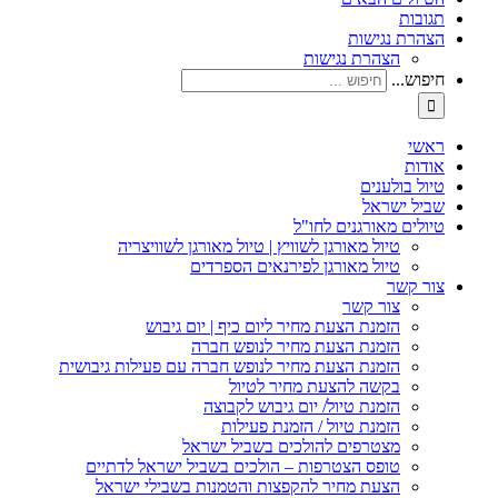
תגובות
הצהרת נגישות
הצהרת נגישות
חיפוש...
ראשי
אודות
טיול בולענים
שביל ישראל
טיולים מאורגנים לחו"ל
טיול מאורגן לשוויץ | טיול מאורגן לשוויצריה
טיול מאורגן לפירנאים הספרדים
צור קשר
צור קשר
הזמנת הצעת מחיר ליום כיף | יום גיבוש
הזמנת הצעת מחיר לנופש חברה
הזמנת הצעת מחיר לנופש חברה עם פעילות גיבושית
בקשה להצעת מחיר לטיול
הזמנת טיול/ יום גיבוש לקבוצה
הזמנת טיול / הזמנת פעילות
מצטרפים להולכים בשביל ישראל
טופס הצטרפות – הולכים בשביל ישראל לדתיים
הצעת מחיר להקפצות והטמנות בשבילי ישראל