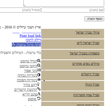
ארץ הצבי טיולים © 2016 – צביקה פרץ טלפון:
Instagram
YouTube
טיולי שביל ישראל
Page load link
דילוג לתוכן
שביל ישראל לייט
פתח סרגל נגישות
כלי נגישות - הטיולים והפעילו
משפחות בשביל ישראל
הגדל טקסט
טיולים נופים ואתרים
הקטן טקסט
גווני אפור
שביל ירושלים
ניגודיות גבוהה
ניגודיות הפוכה
שביל הגולן
רקע בהיר
הדגשת קישורים
פונט קריא
שביל עמק המעיינות
איפוס
שביל רמות מנשה