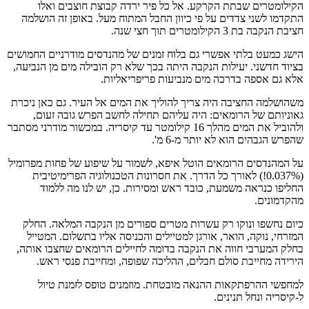
הקילומטרים שבתת הקרקע. אל כל פיר ירדה קבוצת חוצבים ואלו
התקדמו לשני צדדים על פי כיוון החבל המתוח מעל. באופן זה הושלמה
חציבת הנקבה בת 3 הקילומטרים תוך חצי שנה.
הישג כמעט בלתי אפשרי גם בלוח זמנים של מהנדסים מודרניים החמושים
בציוד חדשני. יעילות הנקבה היתה בכך שלא רק הובילה מים מן הנביעה,
אלא גם אספה בדרכה מים מנביעות פריפריאליות.
משהושלמה החציבה היה צריך להוליך את המים אל העיר. גם כאן ניכרת
גאוניותם של הרומאים: היה עליהם תחילה לחשב הפרש גובה זעום,
ולהוביל את המים מהלך 16 קילומטר עד קיסריה. במכשור מודרני מסתבר
שהפרש הגבהים הוא לא יותר מ-6 מ'.
על המהנדסים הרומאים הוטל איפא, לשמור על שיפוע של פחות מפרומיל
(0.037%!) לאורך כל הדרך. את חסרונות הטכנולוגיה הפרימיטיבית
החליפו כנראה משמעת, כובד ראש ומסירות. כן, יש לנו מה ללמוד
מהקדמונים.
כיום נחשפו ונוקו רק עשרות מטרים ספורים מן הנקבה המלאה. החלק
המזרחי, נוקה, הואר, אורגן למטיילים והכניסה אליו בתשלום. המטייל
בחלק המערבי חווה את הנקבה בדומה לחיילים הרומאים שחצבו אותה,
הירידה מחייבת סולם חבלים, ההליכה שפופה, ומחייבת פנסי ראש.
למחפשי ההרפתקאות ההנאה מובטחת. מוזמנים טופס לזמנת טיול
ל-קיסריה ונחל תנינים.