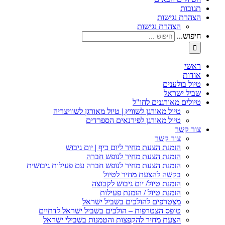
תגובות
הצהרת נגישות
הצהרת נגישות
חיפוש...
ראשי
אודות
טיול בולענים
שביל ישראל
טיולים מאורגנים לחו"ל
טיול מאורגן לשוויץ | טיול מאורגן לשוויצריה
טיול מאורגן לפירנאים הספרדים
צור קשר
צור קשר
הזמנת הצעת מחיר ליום כיף | יום גיבוש
הזמנת הצעת מחיר לנופש חברה
הזמנת הצעת מחיר לנופש חברה עם פעילות גיבושית
בקשה להצעת מחיר לטיול
הזמנת טיול/ יום גיבוש לקבוצה
הזמנת טיול / הזמנת פעילות
מצטרפים להולכים בשביל ישראל
טופס הצטרפות – הולכים בשביל ישראל לדתיים
הצעת מחיר להקפצות והטמנות בשבילי ישראל