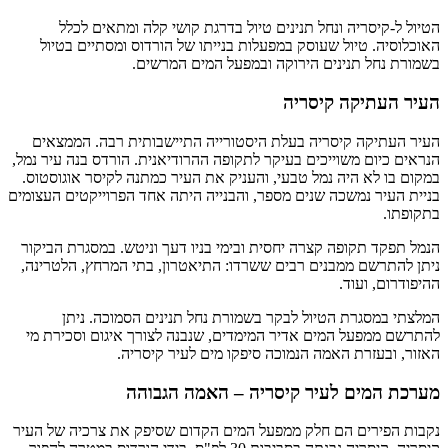
הטיול ל-קיסריה ונחל תנינים טיול בדרגת קושי קלה ומתאים לכלל
האוכלוסיה. טיול שעוסק במפעלות בנייתו של הורדוס ומסתיים בטיול
בשמורת נחל תנינים הירוקה ובמפעל המים המרשים.
העיר העתיקה קיסריה
העיר העתיקה קיסריה בעלת היסטורייה התיישבותית רבה. הממצאים
הנראים כיום משוייכים בעיקר לתקופה ההרודיאנית. הורדס בנה עיר נמל,
במקום בו לא היה נמל טבעי, והעניק את העיר כמתנה לקיסר אוגוסטוס.
בניית העיר נמשכה שנים מספר, והבנייה היתה אחד הפרוייקטים העצומים
בתקופתו.
הנמל תפקד תקופה קצרה יחסית ובימי בניו דעך וניטש. במסגרת הביקור
ניתן להתרשם ממבנים רבים ששרדו: התיאטרון, בתי המרחץ, הלטרינה,
ההיפודרום, ועוד.
המלצתי במסגרת הטיול לבקר בשמורת נחל תנינים הסמוכה. ניתן
להתרשם ממפעל המים אדיר המימדים, שנבנה לצורך איגום וסכירת מי
האזור, ובעזרת האמה הנמוכה סיפקו מים לעיר קיסריה.
מערכת המים לעיר קיסריה – האמה הגבוהה
נקבות הפירים הם חלק ממפעל המים הקדום שסיפק את צרכיה של העיר