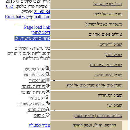
ארץ הצבי טיולים © 2016
טיולי שביל ישראל
– צביקה פרץ טלפון:
052-
2559584
אימייל:
שביל ישראל לייט
Eretz.hatzvi@gmail.com
Instagram
YouTube
משפחות בשביל ישראל
Page load link
דילוג לתוכן
טיולים נופים ואתרים
פתח סרגל נגישות
שביל ירושלים
כלי נגישות - הטיולים
והפעילויות אינם מיועדים
שביל הגולן
לבעלי מוגבלויות
שביל עמק המעיינות
הגדל טקסט
הקטן טקסט
שביל רמות מנשה
גווני אפור
שביל מים אל ים שביל מים אל ימה
ניגודיות גבוהה
ניגודיות הפוכה
שביל הסנהדרין
רקע בהיר
הדגשת קישורים
שביל ישו
פונט קריא
איפוס
טיולים מודרכים | טיולים בארץ
עבור למעלה
החרמון, הגולן, ועמק החולה