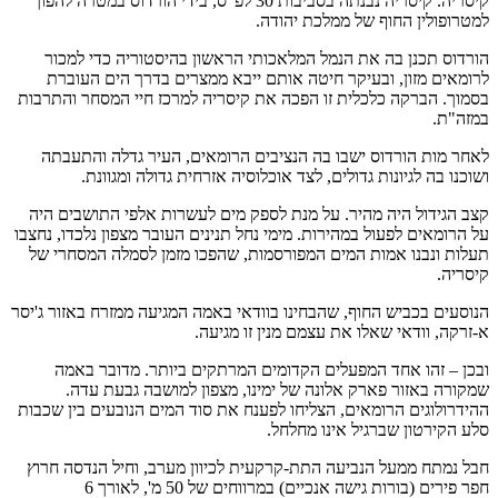
קיסריה. קיסריה נבנתה בסביבות 30 לפ"ס, בידי הורדוס במטרה להפוך
למטרופולין החוף של ממלכת יהודה.
הורדוס תכנן בה את הנמל המלאכותי הראשון בהיסטוריה כדי למכור
לרומאים מזון, ובעיקר חיטה אותם ייבא ממצרים בדרך הים העוברת
בסמוך. הברקה כלכלית זו הפכה את קיסריה למרכז חיי המסחר והתרבות
במזה"ת.
לאחר מות הורדוס ישבו בה הנציבים הרומאים, העיר גדלה והתעבתה
ושוכנו בה לגיונות גדולים, לצד אוכלוסיה אזרחית גדולה ומגוונת.
קצב הגידול היה מהיר. על מנת לספק מים לעשרות אלפי התושבים היה
על הרומאים לפעול במהירות. מימי נחל תנינים העובר מצפון נלכדו, נחצבו
תעלות ונבנו אמות המים המפורסמות, שהפכו מזמן לסמלה המסחרי של
קיסריה.
הנוסעים בכביש החוף, שהבחינו בוודאי באמה המגיעה ממזרח באזור ג'יסר
א-זרקה, וודאי שאלו את עצמם מנין זו מגיעה.
ובכן – זהו אחד המפעלים הקדומים המרתקים ביותר. מדובר באמה
שמקורה באזור פארק אלונה של ימינו, מצפון למושבה גבעת עדה.
ההידרולוגים הרומאים, הצליחו לפענח את סוד המים הנובעים בין שכבות
סלע הקירטון שברגיל אינו מחלחל.
חבל נמתח ממעל הנביעה התת-קרקעית לכיוון מערב, וחיל הנדסה חרוץ
חפר פירים (בורות גישה אנכיים) במרווחים של 50 מ', לאורך 6