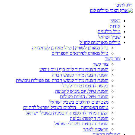
דלג לתוכן
ראשי
אודות
טיול בולענים
שביל ישראל
טיולים מאורגנים לחו"ל
טיול מאורגן לשוויץ | טיול מאורגן לשוויצריה
טיול מאורגן לפירנאים הספרדים
צור קשר
צור קשר
הזמנת הצעת מחיר ליום כיף | יום גיבוש
הזמנת הצעת מחיר לנופש חברה
הזמנת הצעת מחיר לנופש חברה עם פעילות גיבושית
בקשה להצעת מחיר לטיול
הזמנת טיול/ יום גיבוש לקבוצה
הזמנת טיול / הזמנת פעילות
מצטרפים להולכים בשביל ישראל
טופס הצטרפות – הולכים בשביל ישראל לדתיים
הצעת מחיר להקפצות והטמנות בשבילי ישראל
הזמנת הקפצה/ נסיעה
הזמנת הקפצות בשבילי ישראל
הרשמה לאתר
הטיולים הבאים