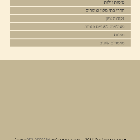
טיסות זולות
חדרי בתי מלון וצימרים
נקודות ציון
פעילויות לפנויים פנויות
מצגות
מאמרים שונים
ארץ הצבי טיולים © 2016 – צביקה פרץ טלפון:
052-2559584
אימייל: