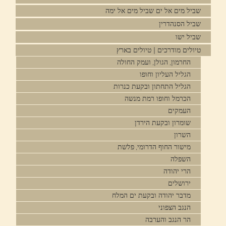
שביל מים אל ים שביל מים אל ימה
שביל הסנהדרין
שביל ישו
טיולים מודרכים | טיולים בארץ
החרמון, הגולן, ועמק החולה
הגליל העליון וחופו
הגליל התחתון ובקעת כנרות
הכרמל וחופו רמת מנשה
העמקים
שומרון ובקעת הירדן
השרון
מישור החוף הדרומי, פלשת
השפלה
הרי יהודה
ירושלים
מדבר יהודה ובקעת ים המלח
הנגב הצפוני
הר הנגב והערבה