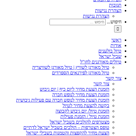
תגובות
הצהרת נגישות
הצהרת נגישות
חיפוש...
ראשי
אודות
טיול בולענים
שביל ישראל
טיולים מאורגנים לחו"ל
טיול מאורגן לשוויץ | טיול מאורגן לשוויצריה
טיול מאורגן לפירנאים הספרדים
צור קשר
צור קשר
הזמנת הצעת מחיר ליום כיף | יום גיבוש
הזמנת הצעת מחיר לנופש חברה
הזמנת הצעת מחיר לנופש חברה עם פעילות גיבושית
בקשה להצעת מחיר לטיול
הזמנת טיול/ יום גיבוש לקבוצה
הזמנת טיול / הזמנת פעילות
מצטרפים להולכים בשביל ישראל
טופס הצטרפות – הולכים בשביל ישראל לדתיים
הצעת מחיר להקפצות והטמנות בשבילי ישראל