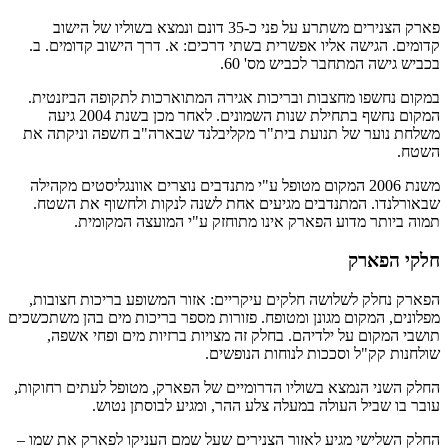
פארק הצנירים משתרע על פני כ-35 דונם ונמצא בשוליו של הישוב
קדומים. הגישה אליו אפשרית בשתי דרכים: א. דרך הישוב קדומים. ב.
בכביש גישה המתחבר לכביש מס' 60.
במקום נחשפו מחצבות ובריכות אגירה המתוארכות לתקופה הביזנטית.
המקום נחשף בתחילת שנות השמונים. לאחר מכן בשנת 2004 גיעה
משלחת נוער של תנועת בית"ר מקליבלנד שבארה"ב חשפה וניקתה את
השטח.
משנת 2006 המקום מטופל ע"י מתנדבים נוצרים אוונגליסטים מקהילה
שבאורלנדו. המתנדבים מגיעים אחת לשנה לנקות ולחשוף את השטח.
תמוה ביותר מדוע הפארק אינו מתוחזק ע"י המועצה המקומית.
חלקי הפארק
הפארק נחלק לשלושה חלקים עיקריים: אזור המשופע בריכות חצובות,
מפלונים, המקום מגונן ומטופח. פזורות מספר בריכות מים בהן משתכשכים
תושבי המקום על ילדיהם. בחלק זה מצויות ברזיות מים ופחי אשפה,
שולחנות קק"ל וסככות לנוחות הנופשים.
החלק השני הנמצא בשוליו הדרומיים של הפארק, מטופל לעתים רחוקות,
עובר בו שביל העולה במעלה צלע ההר, ומגיע לבוסתן נטוש.
החלק השלישי מגיע לאזור הצנירים שעל שמם העניקו לפארק את שמו –