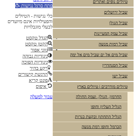
טיולים נופים ואתרים
פתח סרגל נגישות
שביל ירושלים
כלי נגישות - הטיולים
והפעילויות אינם מיועדים
שביל הגולן
לבעלי מוגבלויות
שביל עמק המעיינות
הגדל טקסט
הקטן טקסט
שביל רמות מנשה
גווני אפור
שביל מים אל ים שביל מים אל ימה
ניגודיות גבוהה
ניגודיות הפוכה
שביל הסנהדרין
רקע בהיר
הדגשת קישורים
שביל ישו
פונט קריא
איפוס
טיולים מודרכים | טיולים בארץ
עבור למעלה
החרמון, הגולן, ועמק החולה
הגליל העליון וחופו
הגליל התחתון ובקעת כנרות
הכרמל וחופו רמת מנשה