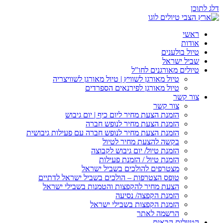
דלג לתוכן
ראשי
אודות
טיול בולענים
שביל ישראל
טיולים מאורגנים לחו"ל
טיול מאורגן לשוויץ | טיול מאורגן לשוויצריה
טיול מאורגן לפירנאים הספרדים
צור קשר
צור קשר
הזמנת הצעת מחיר ליום כיף | יום גיבוש
הזמנת הצעת מחיר לנופש חברה
הזמנת הצעת מחיר לנופש חברה עם פעילות גיבושית
בקשה להצעת מחיר לטיול
הזמנת טיול/ יום גיבוש לקבוצה
הזמנת טיול / הזמנת פעילות
מצטרפים להולכים בשביל ישראל
טופס הצטרפות – הולכים בשביל ישראל לדתיים
הצעת מחיר להקפצות והטמנות בשבילי ישראל
הזמנת הקפצה/ נסיעה
הזמנת הקפצות בשבילי ישראל
הרשמה לאתר
הטיולים הבאים