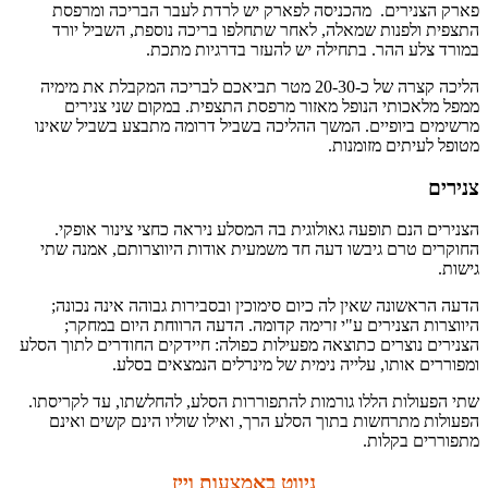
פארק הצנירים. מהכניסה לפארק יש לרדת לעבר הבריכה ומרפסת
התצפית ולפנות שמאלה, לאחר שתחלפו בריכה נוספת, השביל יורד
במורד צלע ההר. בתחילה יש להעזר בדרגיות מתכת.
הליכה קצרה של כ-20-30 מטר תביאכם לבריכה המקבלת את מימיה
ממפל מלאכותי הנופל מאזור מרפסת התצפית. במקום שני צנירים
מרשימים ביופיים. המשך ההליכה בשביל דרומה מתבצע בשביל שאינו
מטופל לעיתים מזומנות.
צנירים
הצנירים הנם תופעה גאולוגית בה המסלע ניראה כחצי צינור אופקי.
החוקרים טרם גיבשו דעה חד משמעית אודות היווצרותם, אמנה שתי
גישות.
הדעה הראשונה שאין לה כיום סימוכין ובסבירות גבוהה אינה נכונה;
היווצרות הצנירים ע"י זרימה קדומה. הדעה הרווחת היום במחקר;
הצנירים נוצרים כתוצאה מפעילות כפולה: חיידקים החודרים לתוך הסלע
ומפוררים אותו, עלייה נימית של מינרלים הנמצאים בסלע.
שתי הפעולות הללו גורמות להתפוררות הסלע, להחלשתו, עד לקריסתו.
הפעולות מתרחשות בתוך הסלע הרך, ואילו שוליו הינם קשים ואינם
מתפוררים בקלות.
ניווט באמצעות וייז