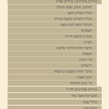
טיולים מודרכים | טיולים בארץ
החרמון, הגולן, ועמק החולה
הגליל העליון וחופו
הגליל התחתון ובקעת כנרות
הכרמל וחופו רמת מנשה
העמקים
שומרון ובקעת הירדן
השרון
מישור החוף הדרומי, פלשת
השפלה
הרי יהודה
ירושלים
מדבר יהודה ובקעת ים המלח
הנגב הצפוני
הר הנגב והערבה
טיולים מאורגנים לחו"ל
המעיינות אשר בהר
טיולי שבת
טיולי טבע