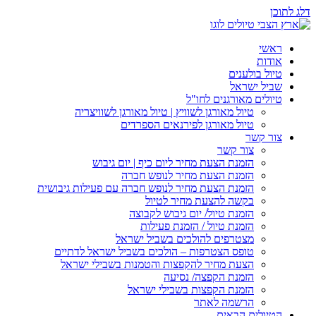
דלג לתוכן
ראשי
אודות
טיול בולענים
שביל ישראל
טיולים מאורגנים לחו"ל
טיול מאורגן לשוויץ | טיול מאורגן לשוויצריה
טיול מאורגן לפירנאים הספרדים
צור קשר
צור קשר
הזמנת הצעת מחיר ליום כיף | יום גיבוש
הזמנת הצעת מחיר לנופש חברה
הזמנת הצעת מחיר לנופש חברה עם פעילות גיבושית
בקשה להצעת מחיר לטיול
הזמנת טיול/ יום גיבוש לקבוצה
הזמנת טיול / הזמנת פעילות
מצטרפים להולכים בשביל ישראל
טופס הצטרפות – הולכים בשביל ישראל לדתיים
הצעת מחיר להקפצות והטמנות בשבילי ישראל
הזמנת הקפצה/ נסיעה
הזמנת הקפצות בשבילי ישראל
הרשמה לאתר
הטיולים הבאים