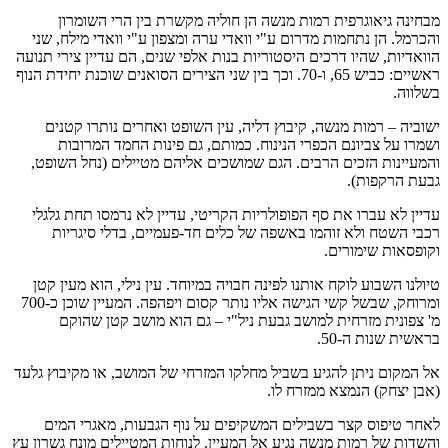
מבחינה גיאוגרפית רמות מנשה הן חוליה מקשרת בין הרי השומרון
והכרמל. הן נתחמות מדרום ע"י וואדי ערה ומצפון ע"י וואדי מילח, שני
הוואדיות, שהיו דרכים היסטוריות בנות אלפי שנים, הם עדיין צירי תנועה
ראשיים: כביש 65, ו-70. וכך בין שני הצירים הסואנים שוכנת יחידת הנוף
בשלווה.
ישוביה – רמות מנשה, קיבוץ דליה, עין השופט ואחרים נותרו קטנים
ושמרו על צביונם הכפרי הנינוח. כמותם, גם פינות החמד המרובות
והמעיינות הזכים הרבים. הגם שמושכים אליהם מטיילים (נחל השופט,
גבעת הרקפות).
עדיין לא עברו את סף הפופולריות הקריטי, עדיין לא נרמסו תחת גלגלי
רכבי השטח ולא זוהמו באשפה של כלים חד-פעמיים, בדלי סיגריות
וקופסאות שימורים.
טיולנו השבוע לוקח אותנו לפינה חבויה במיוחד. עין נילי, הוא מעין קטן
ומרוחק, שבשל קשי הגישה אליו נותר קסום ויפהפה. המעיין שוכן כ-700
מ' צפונית מזרחית למושב גבעת ניל"י – גם הוא מושב קטן שהוקם
בראשית שנות ה-50.
אל המקום ניתן להגיע בשביל מחלקו המזרחי של המושב, או מקיבוץ גלעד
(אבן יצחק) הנמצא ממזרח לו.
לאחר טיפוס קצר בשבילים המשקיפים על נוף הגבעות, מאגרי המים
והשדות של רמות מנשה נגיע אל המעיין. לנוחות המטיילים מונח גשרון עץ