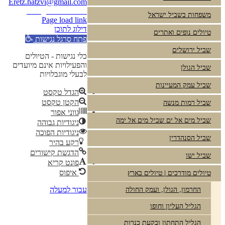
Eretz.hatzvi@gmail.com
Instagram
YouTube
משפחות בשביל ישראל
Page load link
דילוג לתוכן
טיולים נופים ואתרים
פתח סרגל נגישות
שביל ירושלים
כלי נגישות - הטיולים
והפעילויות אינם מיועדים
שביל הגולן
לבעלי מוגבלויות
שביל עמק המעיינות
הגדל טקסט
הקטן טקסט
שביל רמות מנשה
גווני אפור
שביל מים אל ים שביל מים אל ימה
ניגודיות גבוהה
ניגודיות הפוכה
שביל הסנהדרין
רקע בהיר
הדגשת קישורים
שביל ישו
פונט קריא
איפוס
טיולים מודרכים | טיולים בארץ
עבור למעלה
החרמון, הגולן, ועמק החולה
הגליל העליון וחופו
הגליל התחתון ובקעת כנרות