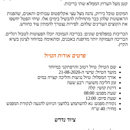
קטן מעל הערוץ הממלא שתי בריכות.
המקום טובל בירוק, נהנה מצל עצי אקליפטוס עבותים ותאנים, שהפגות
הראשונות שלהן כבר מתחילות להבשיל בימים אלו. שיחי הפטל יחשפו
את הקוצים העדינים שלהם. לפירות נצטרך להמתין עוד כחודש.
הבריכות במפלסים שונים: בבריכה הנמוכה יוכלו הפעוטות לטבול רגליים.
הבריכה העמוקה יותר מדופנת באבנים, ומתאימה במיוחד לצינון בשיא
הקיץ.
פרטים אודות הטיול
שם הטיול: טיול רטוב והרפתקני במיוחד
מועד הטיול: שישי ה-21-08-2020
אורך המסלול: טיול נגיעות והליכה קצרה במים
זמן הליכה משוער: רבע שעה
דרגת קושי: קלה
שעת מפגש: 08:00
שעת סיום: 12:00
נקודת מפגש: נא להשתמש בלחצני הניווט להגעה לנקודת המפגש
מחיר: 40 ש"ח
ציוד נדרש