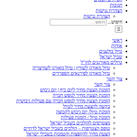
תגובות
הצהרת נגישות
הצהרת נגישות
חיפוש...
ראשי
אודות
טיול בולענים
שביל ישראל
טיולים מאורגנים לחו"ל
טיול מאורגן לשוויץ | טיול מאורגן לשוויצריה
טיול מאורגן לפירנאים הספרדים
צור קשר
צור קשר
הזמנת הצעת מחיר ליום כיף | יום גיבוש
הזמנת הצעת מחיר לנופש חברה
הזמנת הצעת מחיר לנופש חברה עם פעילות גיבושית
בקשה להצעת מחיר לטיול
הזמנת טיול/ יום גיבוש לקבוצה
הזמנת טיול / הזמנת פעילות
מצטרפים להולכים בשביל ישראל
טופס הצטרפות – הולכים בשביל ישראל לדתיים
הצעת מחיר להקפצות והטמנות בשבילי ישראל