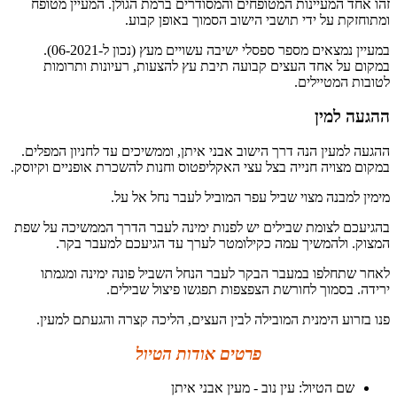
זהו אחד המעיינות המטופחים והמסודרים ברמת הגולן. המעיין מטופח
ומתוחזקת על ידי תושבי הישוב הסמוך באופן קבוע.
במעיין נמצאים מספר ספסלי ישיבה עשויים מעץ (נכון ל-06-2021).
במקום על אחד העצים קבועה תיבת עץ להצעות, רעיונות ותרומות
לטובות המטיילים.
ההגעה למין
ההגעה למעין הנה דרך הישוב אבני איתן, וממשיכים עד לחניון המפלים.
במקום מצויה חנייה בצל עצי האקליפטוס וחנות להשכרת אופניים וקיוסק.
מימין למבנה מצוי שביל עפר המוביל לעבר נחל אל על.
בהגיעכם לצומת שבילים יש לפנות ימינה לעבר הדרך הממשיכה על שפת
המצוק. ולהמשיך עמה כקילומטר לערך עד הגיעכם למעבר בקר.
לאחר שתחלפו במעבר הבקר לעבר הנחל השביל פונה ימינה ומגמתו
ירידה. בסמוך לחורשת הצפצפות תפגשו פיצול שבילים.
פנו בזרוע הימנית המובילה לבין העצים, הליכה קצרה והגעתם למעין.
פרטים אודות הטיול
שם הטיול: עין נוב - מעין אבני איתן