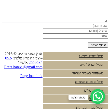
ארץ הצבי טיולים © 2016
טיולי שביל ישראל
– צביקה פרץ טלפון:
052-
2559584
אימייל:
שביל ישראל לייט
Eretz.hatzvi@gmail.com
Instagram
YouTube
משפחות בשביל ישראל
Page load link
עבור
טיולים נופים ואתרים
למעלה
שביל ירושלים
שלח/י הודעה
שביל הגולן
שביל עמק המעיינות