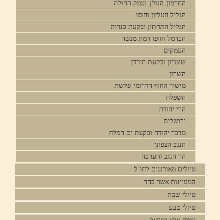
החרמון, הגולן, ועמק החולה
הגליל העליון וחופו
הגליל התחתון ובקעת כנרות
הכרמל וחופו רמת מנשה
העמקים
שומרון ובקעת הירדן
השרון
מישור החוף הדרומי, פלשת
השפלה
הרי יהודה
ירושלים
מדבר יהודה ובקעת ים המלח
הנגב הצפוני
הר הנגב והערבה
טיולים מאורגנים לחו"ל
המעיינות אשר בהר
טיולי שבת
טיולי טבע