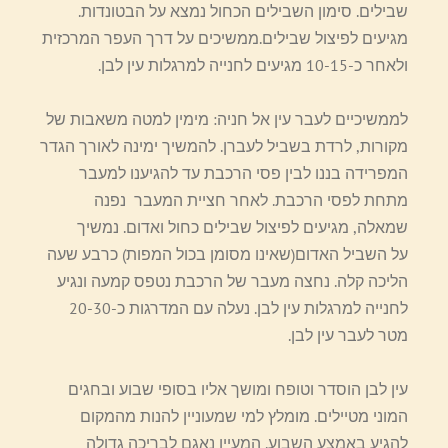
שבילים. סימון השבילים הכחול נמצא על הבטונדות.
מגיעים לפיצול שבילים.ממשיכים על דרך העפר המרכזית
ולאחר כ-10-15 מגיעים לחנייה למרגלות עין לבן.
לממשיכיים לעבר עין אל חניה: מימין למטה משאבות של
מקורות, לרדת בשביל לעברן. להמשיך ימינה לאורך הגדר
המפרידה בננו לבין פסי הרכבת עד להגיענו למעבר
מתחת לפסי הרכבת. לאחר חציית המעבר נפנה
שמאלה, מגיעים לפיצול שבילים כחול ואדום. נמשיך
על השביל האדום(שאינו מסומן בכול המפות) כרבע שעה
הליכה קלה. נחצה מעבר של הרכבת נטפס קמעה ונגיע
לחנייה למרגלות עין לבן. נעלה עם המדרגות כ-20-30
מטר לעבר עין לבן.
עין לבן הוסדר וטופח ומושך אליו בסופי שבוע ובחגים
המוני מטיילים. מומלץ למי שמעוניין להנות מהמקום
להגיע באמצע השבוע. המעיין נאגם לבריכה גדולה