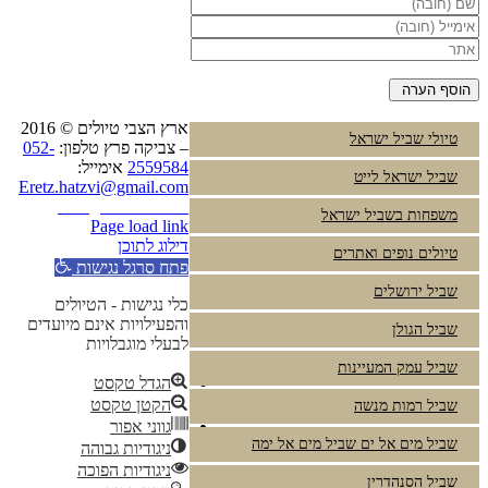
ארץ הצבי טיולים © 2016
טיולי שביל ישראל
– צביקה פרץ טלפון:
052-
2559584
אימייל:
שביל ישראל לייט
Eretz.hatzvi@gmail.com
Instagram
YouTube
משפחות בשביל ישראל
Page load link
דילוג לתוכן
טיולים נופים ואתרים
פתח סרגל נגישות
שביל ירושלים
כלי נגישות - הטיולים
והפעילויות אינם מיועדים
שביל הגולן
לבעלי מוגבלויות
שביל עמק המעיינות
הגדל טקסט
הקטן טקסט
שביל רמות מנשה
גווני אפור
שביל מים אל ים שביל מים אל ימה
ניגודיות גבוהה
ניגודיות הפוכה
שביל הסנהדרין