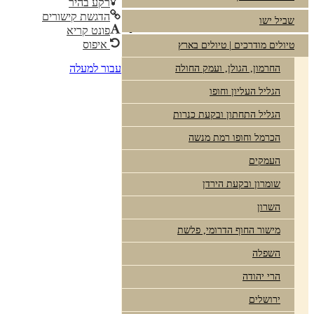
רקע בהיר
הדגשת קישורים
שביל ישו
פונט קריא
איפוס
טיולים מודרכים | טיולים בארץ
עבור למעלה
החרמון, הגולן, ועמק החולה
הגליל העליון וחופו
הגליל התחתון ובקעת כנרות
הכרמל וחופו רמת מנשה
העמקים
שומרון ובקעת הירדן
השרון
מישור החוף הדרומי, פלשת
השפלה
הרי יהודה
ירושלים