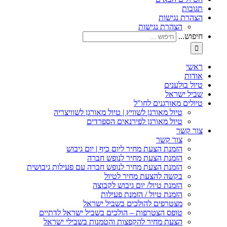
תגובות
הצהרת נגישות
הצהרת נגישות
חיפוש...
ראשי
אודות
טיול בולענים
שביל ישראל
טיולים מאורגנים לחו"ל
טיול מאורגן לשוויץ | טיול מאורגן לשוויצריה
טיול מאורגן לפירנאים הספרדים
צור קשר
צור קשר
הזמנת הצעת מחיר ליום כיף | יום גיבוש
הזמנת הצעת מחיר לנופש חברה
הזמנת הצעת מחיר לנופש חברה עם פעילות גיבושית
בקשה להצעת מחיר לטיול
הזמנת טיול/ יום גיבוש לקבוצה
הזמנת טיול / הזמנת פעילות
מצטרפים להולכים בשביל ישראל
טופס הצטרפות – הולכים בשביל ישראל לדתיים
הצעת מחיר להקפצות והטמנות בשבילי ישראל