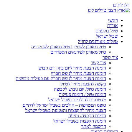
דלג לתוכן
ראשי
אודות
טיול בולענים
שביל ישראל
טיולים מאורגנים לחו"ל
טיול מאורגן לשוויץ | טיול מאורגן לשוויצריה
טיול מאורגן לפירנאים הספרדים
צור קשר
צור קשר
הזמנת הצעת מחיר ליום כיף | יום גיבוש
הזמנת הצעת מחיר לנופש חברה
הזמנת הצעת מחיר לנופש חברה עם פעילות גיבושית
בקשה להצעת מחיר לטיול
הזמנת טיול/ יום גיבוש לקבוצה
הזמנת טיול / הזמנת פעילות
מצטרפים להולכים בשביל ישראל
טופס הצטרפות – הולכים בשביל ישראל לדתיים
הצעת מחיר להקפצות והטמנות בשבילי ישראל
הזמנת הקפצה/ נסיעה
הזמנת הקפצות בשבילי ישראל
הרשמה לאתר
הטיולים הבאים