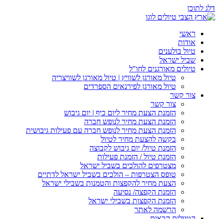
דלג לתוכן
ראשי
אודות
טיול בולענים
שביל ישראל
טיולים מאורגנים לחו"ל
טיול מאורגן לשוויץ | טיול מאורגן לשוויצריה
טיול מאורגן לפירנאים הספרדים
צור קשר
צור קשר
הזמנת הצעת מחיר ליום כיף | יום גיבוש
הזמנת הצעת מחיר לנופש חברה
הזמנת הצעת מחיר לנופש חברה עם פעילות גיבושית
בקשה להצעת מחיר לטיול
הזמנת טיול/ יום גיבוש לקבוצה
הזמנת טיול / הזמנת פעילות
מצטרפים להולכים בשביל ישראל
טופס הצטרפות – הולכים בשביל ישראל לדתיים
הצעת מחיר להקפצות והטמנות בשבילי ישראל
הזמנת הקפצה/ נסיעה
הזמנת הקפצות בשבילי ישראל
הרשמה לאתר
הטיולים הבאים