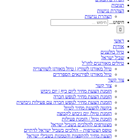
תגובות
הצהרת נגישות
הצהרת נגישות
חיפוש...
ראשי
אודות
טיול בולענים
שביל ישראל
טיולים מאורגנים לחו"ל
טיול מאורגן לשוויץ | טיול מאורגן לשוויצריה
טיול מאורגן לפירנאים הספרדים
צור קשר
צור קשר
הזמנת הצעת מחיר ליום כיף | יום גיבוש
הזמנת הצעת מחיר לנופש חברה
הזמנת הצעת מחיר לנופש חברה עם פעילות גיבושית
בקשה להצעת מחיר לטיול
הזמנת טיול/ יום גיבוש לקבוצה
הזמנת טיול / הזמנת פעילות
מצטרפים להולכים בשביל ישראל
טופס הצטרפות – הולכים בשביל ישראל לדתיים
הצעת מחיר להקפצות והטמנות בשבילי ישראל