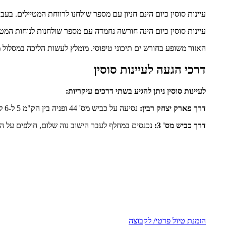
עיינות סוסין כיום הינם חניון עם מספר שולחנו לרווחת המטיילים. 
עיינות סוסין כיום הינה חורשה נחמדה עם מספר שולחנות לנוחות המטי
האזור משופע בחורש ים תיכוני טיפוסי. מומלץ לעשות הליכה במסלול 
דרכי הגעה לעיינות סוסין
לעיינות סוסין ניתן להגיע בשתי דרכים עיקריות:
דרך פארק יצחק רבין:
נסיעה על כביש מס' 44 ופניה בין הק"מ 5 ל-6 לעבר מצפה הראל. בנקודות פיצול השבילים, לפנות ימינה לדרך עפר המסומנת אדום, נסיעה של כ-2 ק"מ, מול לולי הישוב תעוז, החורשה תמצא מימינכם.
דרך כביש מס' 3:
נכנסים במחלף לעבר הישוב נוה שלום, חולפים על הפניה שמאלה לישוב, לאחר כ-20 מטר מינינכם דרך עפר, כאן נפנה
הזמנת טיול פרטי/ לקבוצה