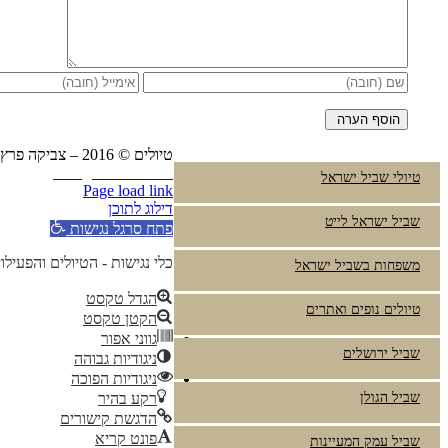
טיולים © 2016 – צביקה פרץ טלפון:
Instagram
YouTube
טיולי שביל ישראל
Page load link
דילוג לתוכן
שביל ישראל לייט
פתח סרגל נגישות
כלי נגישות - הטיולים והפעילו
משפחות בשביל ישראל
הגדל טקסט
טיולים נופים ואתרים
הקטן טקסט
גווני אפור
שביל ירושלים
ניגודיות גבוהה
ניגודיות הפוכה
שביל הגולן
רקע בהיר
הדגשת קישורים
פונט קריא
שביל עמק המעיינות