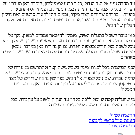
עד מהרה נגיע אל הגב הגדול (סגור כרגע למטיילים), הוסדר כאן מעבר מעל
הערוץ. בנקיק ישנה בריכה הניזונה ממי המעיין. בין צמחי הסוף נחבאות
סופיות – ברווזים שחורים קצרי מקור, ובמים ניתן לראות סרטנים ואת חילזון
שחריר הנחלים. מפינה זו נשוב אחורנית ונטפס במדרגות חצובות אל חלקו
העליון של הנחל.
כאן עובר השביל בתעלת הטיה, ומומלץ להישאר צמודים למצוק. נלך על
הבמה ונחצה את הערוץ, פעם בדילוגים ופעם באמצעות גשרון עץ נמוך. כאן
נוכל לשבת בצל חורש צפצפות הפרת, גם הן נדירות כאן במדבר. מכאן
מטפס השביל בחדות במעלה של מדרגות וסולמות שאינו דורש כישורי טיפוס
מיוחדים.
לפני הסולמות נוכל לפנות ימינה בשביל גישה קצר ולהתרשם ממערות של
נזירים שחיו כאן בתקופה הביזנטית. לאחר עוד מאמץ קטן נגיע למישור של
לרמת עבדת, שם נוכל לצפות אל הנחל. בצד ימין נראה שרידים של מצד
נבטי קטן שהותקן כאן כדי לשמור על מקורות המים. כאן גם מסתיים
המסלול.
מי שהעליה קשה לו יכול ללכת בקניון עד הנקיק ולשוב על עקבותי. בכל
מקרה, העליה נסגרת כשעה לפני סגירת השמורה.
הרשמה לטיול
הזמנת טיול פרטי/ לקבוצה
הרשמה לאתר