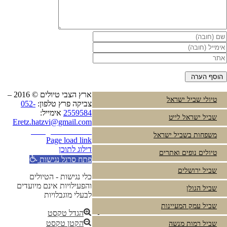
ארץ הצבי טיולים © 2016 –
טיולי שביל ישראל
צביקה פרץ טלפון:
052-
2559584
אימייל:
שביל ישראל לייט
Eretz.hatzvi@gmail.com
Instagram
YouTube
משפחות בשביל ישראל
Page load link
דילוג לתוכן
טיולים נופים ואתרים
פתח סרגל נגישות
שביל ירושלים
כלי נגישות - הטיולים
והפעילויות אינם מיועדים
שביל הגולן
לבעלי מוגבלויות
שביל עמק המעיינות
הגדל טקסט
הקטן טקסט
שביל רמות מנשה