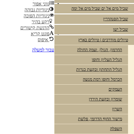
גווני אפור
שביל מים אל ים שביל מים אל ימה
ניגודיות גבוהה
ניגודיות הפוכה
שביל הסנהדרין
רקע בהיר
הדגשת קישורים
שביל ישו
פונט קריא
איפוס
טיולים מודרכים | טיולים בארץ
עבור למעלה
החרמון, הגולן, ועמק החולה
הגליל העליון וחופו
הגליל התחתון ובקעת כנרות
הכרמל וחופו רמת מנשה
העמקים
שומרון ובקעת הירדן
השרון
מישור החוף הדרומי, פלשת
השפלה