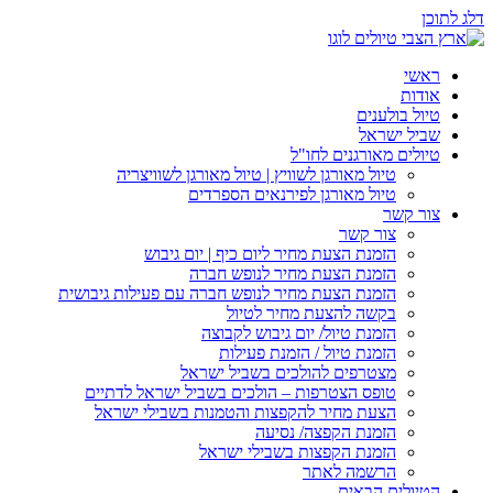
דלג לתוכן
ראשי
אודות
טיול בולענים
שביל ישראל
טיולים מאורגנים לחו"ל
טיול מאורגן לשוויץ | טיול מאורגן לשוויצריה
טיול מאורגן לפירנאים הספרדים
צור קשר
צור קשר
הזמנת הצעת מחיר ליום כיף | יום גיבוש
הזמנת הצעת מחיר לנופש חברה
הזמנת הצעת מחיר לנופש חברה עם פעילות גיבושית
בקשה להצעת מחיר לטיול
הזמנת טיול/ יום גיבוש לקבוצה
הזמנת טיול / הזמנת פעילות
מצטרפים להולכים בשביל ישראל
טופס הצטרפות – הולכים בשביל ישראל לדתיים
הצעת מחיר להקפצות והטמנות בשבילי ישראל
הזמנת הקפצה/ נסיעה
הזמנת הקפצות בשבילי ישראל
הרשמה לאתר
הטיולים הבאים