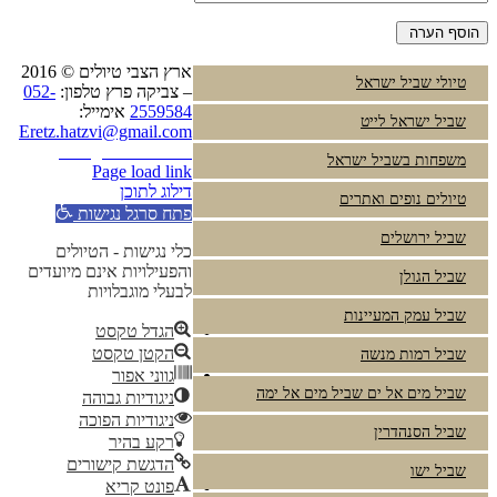
ארץ הצבי טיולים © 2016
טיולי שביל ישראל
– צביקה פרץ טלפון:
052-
2559584
אימייל:
שביל ישראל לייט
Eretz.hatzvi@gmail.com
Instagram
YouTube
משפחות בשביל ישראל
Page load link
דילוג לתוכן
טיולים נופים ואתרים
פתח סרגל נגישות
שביל ירושלים
כלי נגישות - הטיולים
והפעילויות אינם מיועדים
שביל הגולן
לבעלי מוגבלויות
שביל עמק המעיינות
הגדל טקסט
הקטן טקסט
שביל רמות מנשה
גווני אפור
שביל מים אל ים שביל מים אל ימה
ניגודיות גבוהה
ניגודיות הפוכה
שביל הסנהדרין
רקע בהיר
הדגשת קישורים
שביל ישו
פונט קריא