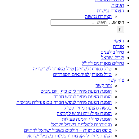
תגובות
הצהרת נגישות
הצהרת נגישות
חיפוש...
ראשי
אודות
טיול בולענים
שביל ישראל
טיולים מאורגנים לחו"ל
טיול מאורגן לשוויץ | טיול מאורגן לשוויצריה
טיול מאורגן לפירנאים הספרדים
צור קשר
צור קשר
הזמנת הצעת מחיר ליום כיף | יום גיבוש
הזמנת הצעת מחיר לנופש חברה
הזמנת הצעת מחיר לנופש חברה עם פעילות גיבושית
בקשה להצעת מחיר לטיול
הזמנת טיול/ יום גיבוש לקבוצה
הזמנת טיול / הזמנת פעילות
מצטרפים להולכים בשביל ישראל
טופס הצטרפות – הולכים בשביל ישראל לדתיים
הצעת מחיר להקפצות והטמנות בשבילי ישראל