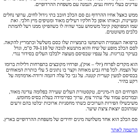
עדינים בעלי ניחוח נעים, הנמנה עם משפחת ההרדופיים.
ממש כאצל אחיו ההרדוף גם סם הכלב חובב בתי גידול לחים, ערוצי נחלים
ומעיינות, ובאותו אופן כל חלקיו רעילים מאוד ומטיפים מיץ חלבי. ואת
שמו המפוקפק קיבל משימוש עבר שהיה לו כשהפיקו ממנו רעל להמתת
כלבים משוטטים.
ברפואה העממית השתמשו בתמציות שלו כסם משלשל וכתמריץ להקאה.
לסם הכלב מופע של שיח והוא מתנשא לגובה של 70-110 ס"מ, וגדל
בעיקר בגריגות. על ענפיו שבסיסם מעוצה ילבלבו העלים בסידור נגדי.
הוא מקדים לפרוח (יולי – אוק'), ופרחיו מקובצים בתפרחות דלילות ברומו
של הצמח. לכל פרח גביע מאוחה וקצר בו נתונים 5 עלי כותרת המאוחים
בבסיסם למעין קערית קטנה. על גבי כל עלה דוגמה ורודה-אדמדמה על
רקע בהיר.
הפרחים הם דו-מיניים, טקסטורת העלים שעירה בפלומה עדינה מאוד,
ובמרכזם עמוד עלי עתיר צוף, ערוך כפירמידה בעלת בסיס מחומש.
משיבשילו הפירות הערוכים כשתי מחסניות ארוכות יבלטו בהם זרעים
שמתוכם יוצאת ציצת שיער.
סם הכלב הוא אחד משלושה מינים יחידים של משפחת ההרדופיים בארץ.
הרשמה לאתר