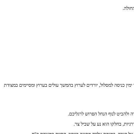
יה במצודת כ"ח, לצאת לכביש, לפנות ימינה ולאחר הליכה קצרה לפנות ימינה לכביש מס' 866 הליכה של כ- 200 מטר ובצד ימין כניסה למסלול, יורדים לערוץ בהמשך עולים בערוץ ומסיימים במצודת
 ולהביט לנוף הנחל הפרוש לרגליכם.
גיות, בחלקו הוא נע על שביל צר.