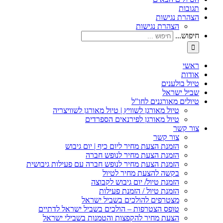
תגובות
הצהרת נגישות
הצהרת נגישות
חיפוש...
ראשי
אודות
טיול בולענים
שביל ישראל
טיולים מאורגנים לחו"ל
טיול מאורגן לשוויץ | טיול מאורגן לשוויצריה
טיול מאורגן לפירנאים הספרדים
צור קשר
צור קשר
הזמנת הצעת מחיר ליום כיף | יום גיבוש
הזמנת הצעת מחיר לנופש חברה
הזמנת הצעת מחיר לנופש חברה עם פעילות גיבושית
בקשה להצעת מחיר לטיול
הזמנת טיול/ יום גיבוש לקבוצה
הזמנת טיול / הזמנת פעילות
מצטרפים להולכים בשביל ישראל
טופס הצטרפות – הולכים בשביל ישראל לדתיים
הצעת מחיר להקפצות והטמנות בשבילי ישראל