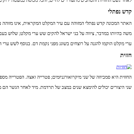
לאחר גשם החזזיות והטחבים מתעוררים לחיים, והכל מכוסה במעטה ירוק מרהיב. לאחר שנותר כ-900 מטר לסוף, השביל יוצא מהנחל, משלב זה הולכים על הגדה, 
קדש נפתלי
האתר המכונה קדש נפתלי המזוהה עם עיר המקלט המקראית, אינו מזוהה בו
משה בהיותו במדבר, ציווה על בני ישראל להקים שש ערי מקלט; שלוש בע
ערי מקלט הוקמו להגנה על רוצחים בשוגג מפני נקמת דם. בנוסף לשש ערי המק
חזזית
החזזית היא סמביוזה של שני מיקרואורגניזמים; פטרייה ואצה. הפטרייה מ
שני היצורים יכולים להימצא שנים במצב של תרדמת. מיד לאחר הגשר הם 