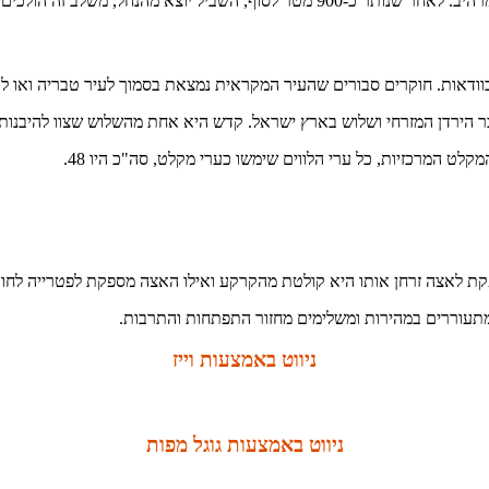
במגמת עלייה מתונה ביותר. הסיום במצודת כ"ח.
ודאות. חוקרים סבורים שהעיר המקראית נמצאת בסמוך לעיר טבריה ואו לה
בר הירדן המזרחי ושלוש בארץ ישראל. קדש היא אחת מהשלוש שצוו להיבנו
לט המרכזיות, כל ערי הלווים שימשו כערי מקלט, סה"כ היו 48.
ספקת לאצה זרחן אותו היא קולטת מהקרקע ואילו האצה מספקת לפטרייה לחות
מתעוררים במהירות ומשלימים מחזור התפתחות והתרבות.
ניווט באמצעות וייז
ניווט באמצעות גוגל מפות