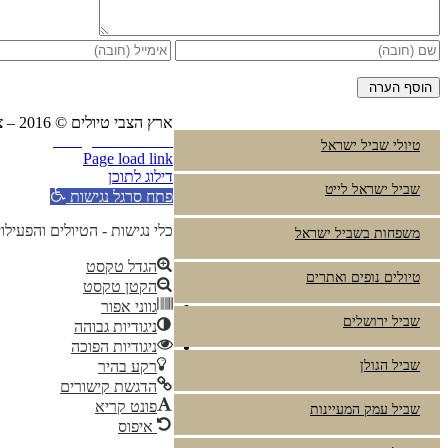
ארץ הצבי טיולים © 2016 – צביקה פרץ טלפון:
Instagram
YouTube
טיולי שביל ישראל
Page load link
דילוג לתוכן
שביל ישראל לייט
פתח סרגל נגישות
כלי נגישות - הטיולים והפעילו
משפחות בשביל ישראל
הגדל טקסט
טיולים נופים ואתרים
הקטן טקסט
גווני אפור
שביל ירושלים
ניגודיות גבוהה
ניגודיות הפוכה
שביל הגולן
רקע בהיר
הדגשת קישורים
פונט קריא
שביל עמק המעיינות
איפוס