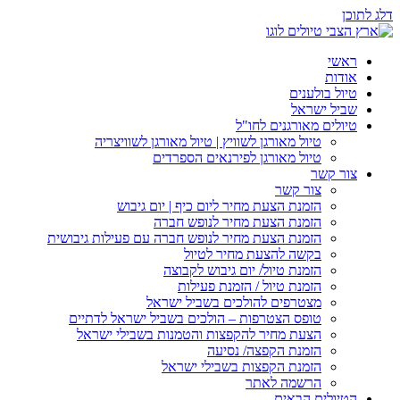
דלג לתוכן
ראשי
אודות
טיול בולענים
שביל ישראל
טיולים מאורגנים לחו"ל
טיול מאורגן לשוויץ | טיול מאורגן לשוויצריה
טיול מאורגן לפירנאים הספרדים
צור קשר
צור קשר
הזמנת הצעת מחיר ליום כיף | יום גיבוש
הזמנת הצעת מחיר לנופש חברה
הזמנת הצעת מחיר לנופש חברה עם פעילות גיבושית
בקשה להצעת מחיר לטיול
הזמנת טיול/ יום גיבוש לקבוצה
הזמנת טיול / הזמנת פעילות
מצטרפים להולכים בשביל ישראל
טופס הצטרפות – הולכים בשביל ישראל לדתיים
הצעת מחיר להקפצות והטמנות בשבילי ישראל
הזמנת הקפצה/ נסיעה
הזמנת הקפצות בשבילי ישראל
הרשמה לאתר
הטיולים הבאים