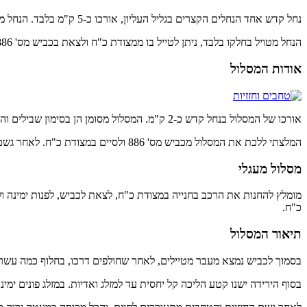
נחל קדש אחד הנחלים הקצרים בגליל העליון, אורכו כ-5 ק"מ בלבד. הנחל מתחיל ברום 450 מטר מעל לפני הים בסמוך לאתר תל קדש, ומסתיים בעמק החולה.
הנחל מטויל בחלקו בלבד, ניתן לטייל בו ממצודת כ"ח ולצאת בכביש מס' 886, או לבצעו בכיוון ההפוך.
אודות המסלול
אורכו של המסלול בנחל קדש כ-2 ק"מ. המסלול מסומן הן בסימון שבילים והן בסימון של שביל ישראל.
המלצתי ללכת את המסלול מכביש מס' 886 ולסיים במצודת כ"ח. לאחר גשם המסלול חלק ומסוכן למעבר.
מסלול מעגלי
כ"ח.
תיאור המסלול
בסמוך לכביש נמצא מעבר מטיילים, לאחר שחולפים דרכו, בחלוף כמה עשרות 
בסוף הירידה ישנו קטע הליכה קל יחסית עד למזלג ואדיות. במזלג פונים ימי