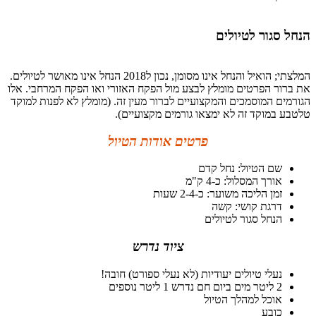
הנחל סגור לטיולים
המלצתי; הואיל והנחל אינו מסומן, נכון ל2018 הנחל אינו מאושר לטיולים.
את ברור הפרטים מומלץ לבצע מול הפקח האזורי ואו הפקח המרחבי. אלו
הגורמים המוסמכים והמקצועיים לברור מעין זה. (מומלץ לא לפנות למוקד
טלטבע במוקד זה לא ימצאו גורמים מקצועיים).
פרטים אודות הטיול
שם הטיול: נחל קדם
אורך המסלול: כ-4 ק"מ
זמן הליכה משוער: כ-2-4 שעות
דרגת קושי: קשה
הנחל סגור לטיולים
ציוד נדרש
נעלי טיולים יעודיות (לא נעלי ספורט) חובה!
2 ליטר מים ביום חם נדרש 1 ליטר נוספים
אוכל למהלך הטיול
כובע