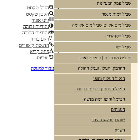
שביל עמק המעיינות
הגדל טקסט
הקטן טקסט
שביל רמות מנשה
גווני אפור
שביל מים אל ים שביל מים אל ימה
ניגודיות גבוהה
ניגודיות הפוכה
שביל הסנהדרין
רקע בהיר
הדגשת קישורים
שביל ישו
פונט קריא
איפוס
טיולים מודרכים | טיולים בארץ
עבור למעלה
החרמון, הגולן, ועמק החולה
הגליל העליון וחופו
הגליל התחתון ובקעת כנרות
הכרמל וחופו רמת מנשה
העמקים
שומרון ובקעת הירדן
השרון