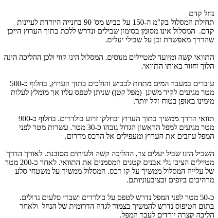
נחל קדם
תחילת המסלול בק"מ ה-150 על כביש מס' 90 בחנייה היורדת לעיינות
קדם. המסלול אינו מסומן בסימון שבילים ונדרש ללכת בתוך הערוץ הייכן
שהדרך מאפשרת וכן על שבילי יעלים.
התוואי קשה ומיועד למטיילים מנוסים. המסלול הינו קווי ולכן ההליכה הינה
הלוך וחזור באותו התוואי.
עוברים במעבר המים מתחת לכביש והולכים בתוך הערוץ, בחלוף כ-500
מטר מגיעים לקיר משונן (מפל קטן) שניתן לטפס עליו אך מומלץ לעלות
מימינו באופן בטוח וקל יותר.
תוואי הדרך ממשיך בתוך הערוץ ובחלקו זרוע בולדרים. בחלוף כ-900
מטר מגיעים למפל הראשון הגדול גובהו כ-30 מטר. עשרות מטר לפני
המפל עוזבים את הערוץ ומעפילים אל הרכס מדרום.
השביל הינו שביל יעלים צר, ההליכה קשה ולעיתים מסוכנת. לאורך הדרך
מטיילים הציבו גלי אבנים קטנים המסמנים את התוואי. לאחר כ-200 מטר
של עלייה המסלול ממשיך על קו רכס. המסלול ממשיך על משטחי סלע
מרהיבים ביופים ובציבעוניותם.
כ-50 מטר לפני המפל נדרש לטפס על בולדרים ושברי סלעים גדולים.
בתום הטיפוס נדרש להמשיך בצמוד לגדה הדרומית של הנחל ולאחר
הליכה קצרה יורדים לעבר המפל.