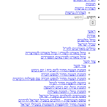
תגובות
הצהרת נגישות
הצהרת נגישות
חיפוש...
ראשי
אודות
טיול בולענים
שביל ישראל
טיולים מאורגנים לחו"ל
טיול מאורגן לשוויץ | טיול מאורגן לשוויצריה
טיול מאורגן לפירנאים הספרדים
צור קשר
צור קשר
הזמנת הצעת מחיר ליום כיף | יום גיבוש
הזמנת הצעת מחיר לנופש חברה
הזמנת הצעת מחיר לנופש חברה עם פעילות גיבושית
בקשה להצעת מחיר לטיול
הזמנת טיול/ יום גיבוש לקבוצה
הזמנת טיול / הזמנת פעילות
מצטרפים להולכים בשביל ישראל
טופס הצטרפות – הולכים בשביל ישראל לדתיים
הצעת מחיר להקפצות והטמנות בשבילי ישראל