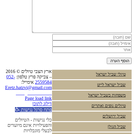
ארץ הצבי טיולים © 2016
טיולי שביל ישראל
– צביקה פרץ טלפון:
052-
2559584
אימייל:
שביל ישראל לייט
Eretz.hatzvi@gmail.com
Instagram
YouTube
משפחות בשביל ישראל
Page load link
דילוג לתוכן
טיולים נופים ואתרים
פתח סרגל נגישות
שביל ירושלים
כלי נגישות - הטיולים
והפעילויות אינם מיועדים
שביל הגולן
לבעלי מוגבלויות