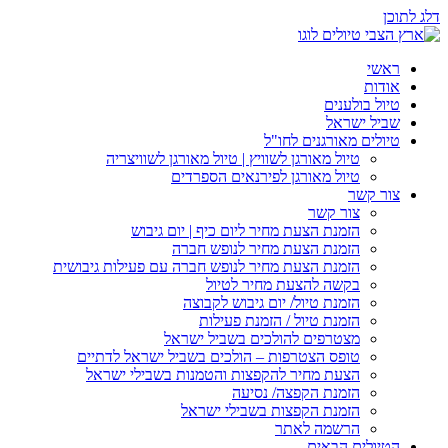
דלג לתוכן
ראשי
אודות
טיול בולענים
שביל ישראל
טיולים מאורגנים לחו"ל
טיול מאורגן לשוויץ | טיול מאורגן לשוויצריה
טיול מאורגן לפירנאים הספרדים
צור קשר
צור קשר
הזמנת הצעת מחיר ליום כיף | יום גיבוש
הזמנת הצעת מחיר לנופש חברה
הזמנת הצעת מחיר לנופש חברה עם פעילות גיבושית
בקשה להצעת מחיר לטיול
הזמנת טיול/ יום גיבוש לקבוצה
הזמנת טיול / הזמנת פעילות
מצטרפים להולכים בשביל ישראל
טופס הצטרפות – הולכים בשביל ישראל לדתיים
הצעת מחיר להקפצות והטמנות בשבילי ישראל
הזמנת הקפצה/ נסיעה
הזמנת הקפצות בשבילי ישראל
הרשמה לאתר
הטיולים הבאים