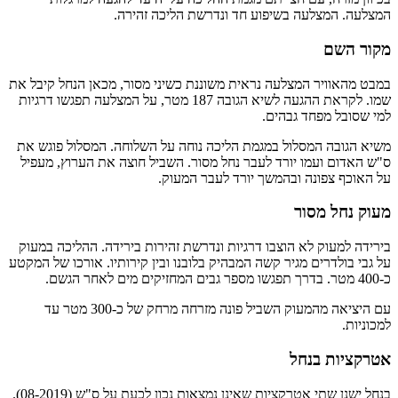
המצלעה. המצלעה בשיפוע חד ונדרשת הליכה זהירה.
מקור השם
במבט מהאוויר המצלעה נראית משוננת כשיני מסור, מכאן הנחל קיבל את
שמו. לקראת ההגעה לשיא הגובה 187 מטר, על המצלעה תפגשו דרגיות
למי שסובל מפחד גבהים.
משיא הגובה המסלול במגמת הליכה נוחה על השלוחה. המסלול פוגש את
ס"ש האדום ועמו יורד לעבר נחל מסור. השביל חוצה את הערוץ, מעפיל
על האוכף צפונה ובהמשך יורד לעבר המעוק.
מעוק נחל מסור
בירידה למעוק לא הוצבו דרגיות ונדרשת זהירות בירידה. ההליכה במעוק
על גבי בולדרים מגיר קשה המבהיק בלובנו ובין קירותיו. אורכו של המקטע
כ-400 מטר. בדרך תפגשו מספר גבים המחזיקים מים לאחר הגשם.
עם היציאה מהמעוק השביל פונה מזרחה מרחק של כ-300 מטר עד
למכוניות.
אטרקציות בנחל
בנחל ישנן שתי אטרקציות שאינן נמצאות נכון לכעת על ס"ש (08-2019).