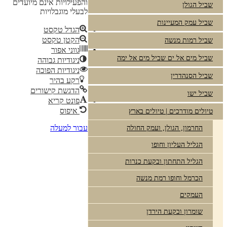
והפעילויות אינם מיועדים
שביל הגולן
לבעלי מוגבלויות
שביל עמק המעיינות
הגדל טקסט
הקטן טקסט
שביל רמות מנשה
גווני אפור
שביל מים אל ים שביל מים אל ימה
ניגודיות גבוהה
ניגודיות הפוכה
שביל הסנהדרין
רקע בהיר
הדגשת קישורים
שביל ישו
פונט קריא
איפוס
טיולים מודרכים | טיולים בארץ
עבור למעלה
החרמון, הגולן, ועמק החולה
הגליל העליון וחופו
הגליל התחתון ובקעת כנרות
הכרמל וחופו רמת מנשה
העמקים
שומרון ובקעת הירדן