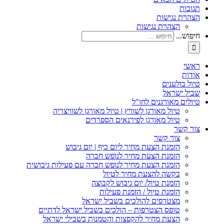
תגובות
הצהרת נגישות
הצהרת נגישות
חיפוש...
ראשי
אודות
טיול בולענים
שביל ישראל
טיולים מאורגנים לחו"ל
טיול מאורגן לשוויץ | טיול מאורגן לשוויצריה
טיול מאורגן לפירנאים הספרדים
צור קשר
צור קשר
הזמנת הצעת מחיר ליום כיף | יום גיבוש
הזמנת הצעת מחיר לנופש חברה
הזמנת הצעת מחיר לנופש חברה עם פעילות גיבושית
בקשה להצעת מחיר לטיול
הזמנת טיול/ יום גיבוש לקבוצה
הזמנת טיול / הזמנת פעילות
מצטרפים להולכים בשביל ישראל
טופס הצטרפות – הולכים בשביל ישראל לדתיים
הצעת מחיר להקפצות והטמנות בשבילי ישראל