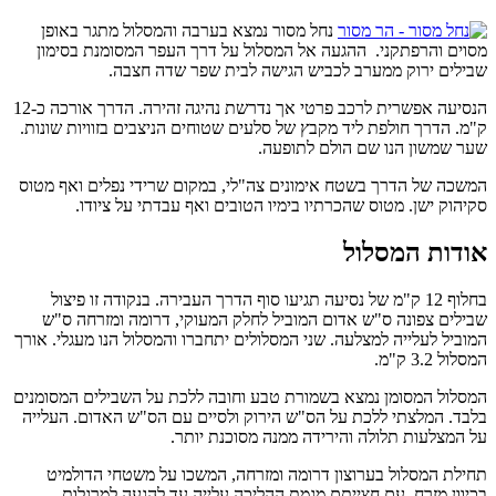
נחל מסור נמצא בערבה והמסלול מתגר באופן
מסוים והרפתקני. ההגעה אל המסלול על דרך העפר המסומנת בסימון
שבילים ירוק ממערב לכביש הגישה לבית שפר שדה חצבה.
הנסיעה אפשרית לרכב פרטי אך נדרשת נהיגה זהירה. הדרך אורכה כ-12
ק"מ. הדרך חולפת ליד מקבץ של סלעים שטוחים הניצבים בזוויות שונות.
שער שמשון הנו שם הולם לתופעה.
המשכה של הדרך בשטח אימונים צה"לי, במקום שרידי נפלים ואף מטוס
סקיהוק ישן. מטוס שהכרתיו בימיו הטובים ואף עבדתי על ציודו.
אודות המסלול
בחלוף 12 ק"מ של נסיעה תגיעו סוף הדרך העבירה. בנקודה זו פיצול
שבילים צפונה ס"ש אדום המוביל לחלק המעוקי, דרומה ומזרחה ס"ש
המוביל לעלייה למצלעה. שני המסלולים יתחברו והמסלול הנו מעגלי. אורך
המסלול 3.2 ק"מ.
המסלול המסומן נמצא בשמורת טבע וחובה ללכת על השבילים המסומנים
בלבד. המלצתי ללכת על הס"ש הירוק ולסיים עם הס"ש האדום. העלייה
על המצלעות תלולה והירידה ממנה מסוכנת יותר.
תחילת המסלול בערוצון דרומה ומזרחה, המשכו על משטחי הדולמיט
בכיוון מזרח, עם חצייתם מגמת ההליכה עלייה עד להגעה למרגלות