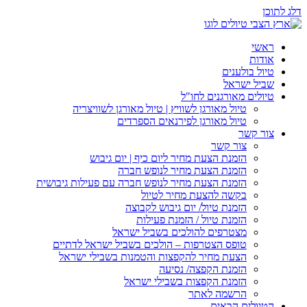
דלג לתוכן
ראשי
אודות
טיול בולענים
שביל ישראל
טיולים מאורגנים לחו"ל
טיול מאורגן לשוויץ | טיול מאורגן לשוויצריה
טיול מאורגן לפירנאים הספרדים
צור קשר
צור קשר
הזמנת הצעת מחיר ליום כיף | יום גיבוש
הזמנת הצעת מחיר לנופש חברה
הזמנת הצעת מחיר לנופש חברה עם פעילות גיבושית
בקשה להצעת מחיר לטיול
הזמנת טיול/ יום גיבוש לקבוצה
הזמנת טיול / הזמנת פעילות
מצטרפים להולכים בשביל ישראל
טופס הצטרפות – הולכים בשביל ישראל לדתיים
הצעת מחיר להקפצות והטמנות בשבילי ישראל
הזמנת הקפצה/ נסיעה
הזמנת הקפצות בשבילי ישראל
הרשמה לאתר
הטיולים הבאים