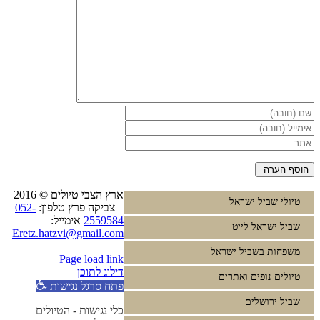
ארץ הצבי טיולים © 2016
טיולי שביל ישראל
– צביקה פרץ טלפון:
052-
2559584
אימייל:
שביל ישראל לייט
Eretz.hatzvi@gmail.com
Instagram
YouTube
משפחות בשביל ישראל
Page load link
דילוג לתוכן
טיולים נופים ואתרים
פתח סרגל נגישות
שביל ירושלים
כלי נגישות - הטיולים