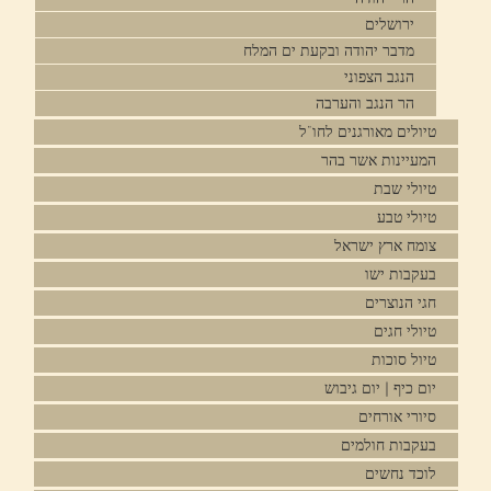
ירושלים
מדבר יהודה ובקעת ים המלח
הנגב הצפוני
הר הנגב והערבה
טיולים מאורגנים לחו"ל
המעיינות אשר בהר
טיולי שבת
טיולי טבע
צומח ארץ ישראל
בעקבות ישו
חגי הנוצרים
טיולי חגים
טיול סוכות
יום כיף | יום גיבוש
סיורי אורחים
בעקבות חולמים
לוכד נחשים