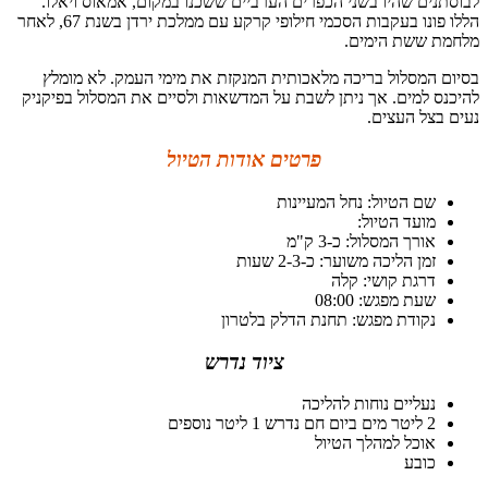
לבוסתנים שהיו בשני הכפרים הערביים ששכנו במקום, אמאוס ויאלו.
הללו פונו בעקבות הסכמי חילופי קרקע עם ממלכת ירדן בשנת 67, לאחר
מלחמת ששת הימים.
בסיום המסלול בריכה מלאכותית המנקזת את מימי העמק. לא מומלץ
להיכנס למים. אך ניתן לשבת על המדשאות ולסיים את המסלול בפיקניק
נעים בצל העצים.
פרטים אודות הטיול
שם הטיול: נחל המעיינות
מועד הטיול:
אורך המסלול: כ-3 ק"מ
זמן הליכה משוער: כ-2-3 שעות
דרגת קושי: קלה
שעת מפגש: 08:00
נקודת מפגש: תחנת הדלק בלטרון
ציוד נדרש
נעליים נוחות להליכה
2 ליטר מים ביום חם נדרש 1 ליטר נוספים
אוכל למהלך הטיול
כובע