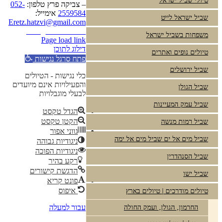
טיולי שביל ישראל
– צביקה פרץ טלפון:
052-
2559584
אימייל:
שביל ישראל לייט
Eretz.hatzvi@gmail.com
Instagram
YouTube
משפחות בשביל ישראל
Page load link
דילוג לתוכן
טיולים נופים ואתרים
פתח סרגל נגישות
שביל ירושלים
כלי נגישות - הטיולים
והפעילויות אינם מיועדים
שביל הגולן
לבעלי מוגבלויות
שביל עמק המעיינות
הגדל טקסט
הקטן טקסט
שביל רמות מנשה
גווני אפור
שביל מים אל ים שביל מים אל ימה
ניגודיות גבוהה
ניגודיות הפוכה
שביל הסנהדרין
רקע בהיר
הדגשת קישורים
שביל ישו
פונט קריא
איפוס
טיולים מודרכים | טיולים בארץ
עבור למעלה
החרמון, הגולן, ועמק החולה