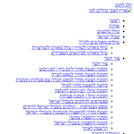
דלג לתוכן
ראשי
אודות
טיול בולענים
שביל ישראל
טיולים מאורגנים לחו"ל
טיול מאורגן לשוויץ | טיול מאורגן לשוויצריה
טיול מאורגן לפירנאים הספרדים
צור קשר
צור קשר
הזמנת הצעת מחיר ליום כיף | יום גיבוש
הזמנת הצעת מחיר לנופש חברה
הזמנת הצעת מחיר לנופש חברה עם פעילות גיבושית
בקשה להצעת מחיר לטיול
הזמנת טיול/ יום גיבוש לקבוצה
הזמנת טיול / הזמנת פעילות
מצטרפים להולכים בשביל ישראל
טופס הצטרפות – הולכים בשביל ישראל לדתיים
הצעת מחיר להקפצות והטמנות בשבילי ישראל
הזמנת הקפצה/ נסיעה
הזמנת הקפצות בשבילי ישראל
הרשמה לאתר
הטיולים הבאים