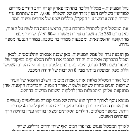
נחל המעיינות – מסלול הליכה בתחומי פארק קנדה רחב הידיים מדרום
למודיעין בשוליים הצפון מזרחיים של השפלה. 7,000 דונם שנתרמו ע"י
יהדות קנדה ונרכשו ע"י הקק"ל, כוללים שפע של אתרים ופינות חמד.
את המסלול ניתן להתחיל בחרבת עקד, בראש גבעה החולשת על האזור,
כאן ברום 350 מ', נחשפו בחפירות משנות ה-60 ואילך שרידי מבצר
מהתקופה החשמונאית, ומטבעות ממרד בר כוכבא. במורד הגבעה מספר
גתות.
מן הגבעה נרד אל עמק המעיינות. כאן שכנה אמאוס ההלניסטית, לכאן
הוביל בהברקה טאקטית יהודה המכבי את חילות הסלאוקים בפיקודו של
ניקנור בשנת 165 לפ"ס, היכה בהם וגרם למנוסתם. זה היה הקרב השלישי
וללא ספק המוצלח ביותר מבין 8 הקרבות של יהודה המכבי.
לכל אורך המסלול מלוות אותנו אמות מים מן השלב הרומאי של העיר,
שרשות הגנים בחרה לשקם ולשמר. אורך האמות, והבריכות הקטנות שהן
מתנקזות אליהן ומתפצלות מהן לחלקות השונות מרשים בהחלט.
ממצא נוסף לאורך הדרך הוא שורה של מבני קבורה מונוליטיים (עשויים
אבן אחת) החצובים בתוך סלעי ענק, בכמה מהם ניתן לזהות 4 קברים
ויותר, במספר מפלסים. הילדים הסקרנים ימצאו בוודאי עניין בזחילה דרך
הפתחים השונים.
לאורך המסלול נפגוש עצי פרי רבים ואף שיחי ורדים גדולים, שריד