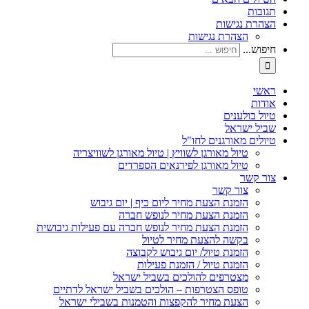
תגובות
הצהרת נגישות
הצהרת נגישות
חיפוש...
ראשי
אודות
טיול בולענים
שביל ישראל
טיולים מאורגנים לחו"ל
טיול מאורגן לשוויץ | טיול מאורגן לשוויצריה
טיול מאורגן לפירנאים הספרדים
צור קשר
צור קשר
הזמנת הצעת מחיר ליום כיף | יום גיבוש
הזמנת הצעת מחיר לנופש חברה
הזמנת הצעת מחיר לנופש חברה עם פעילות גיבושית
בקשה להצעת מחיר לטיול
הזמנת טיול/ יום גיבוש לקבוצה
הזמנת טיול / הזמנת פעילות
מצטרפים להולכים בשביל ישראל
טופס הצטרפות – הולכים בשביל ישראל לדתיים
הצעת מחיר להקפצות והטמנות בשבילי ישראל