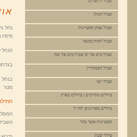
שביל ירושלים
אוד
שביל הגולן
שביל עמק המעיינות
מימיו 
שביל רמות מנשה
הנחל ק
שביל מים אל ים שביל מים אל ימה
בגדתו 
שביל הסנהדרין
שביל ישו
מטר.
טיולים מודרכים | טיולים בארץ
תחילת
טיולים מאורגנים לחו"ל
המסלול
השביל 
המעיינות אשר בהר
טיולי שבת
נדרש ל