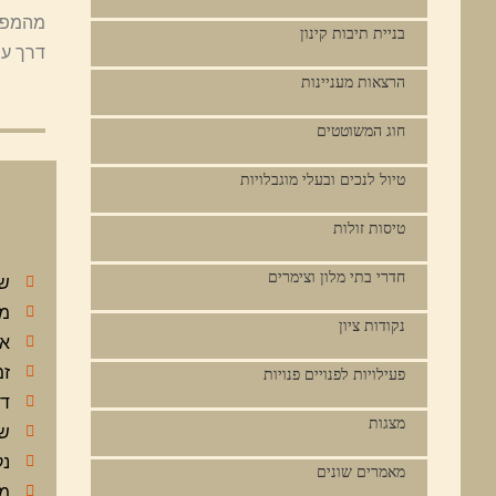
מהמפל 
בניית תיבות קינון
דרך עפר
הרצאות מעניינות
חוג המשוטטים
טיול לנכים ובעלי מוגבלויות
טיסות זולות
חדרי בתי מלון וצימרים
שם
מו
נקודות ציון
או
זמ
פעילויות לפנויים פנויות
דר
מצגות
שע
נק
מאמרים שונים
מחי