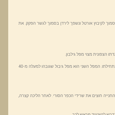
 הגולן, אורכו כ-17 ק"מ. הנחל מתחיל בסמוך לקיבוץ אורטל ונשפך לירדן בסמוך לגשר הפקק. את
ו הצפונית מצוי מפל גילבון.
בנחל שני מפלים גדולים: הראשון מפל דבורה, על שם הכפר דבורה ששכן בתחילתו. המפל השני הוא מפל גיבול שגובהו למעלה מ-40
נייה חוצים את שרידי הכפר הסורי. לאחר הליכה קצרה,
דרש להצטייד מראש לכך.