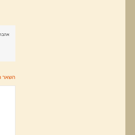
אהבתם
השאר ת