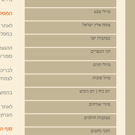
טיולי טבע
המסלו
צומח ארץ ישראל
לאחר ה
במפלס 
בעקבות ישו
ההגעה 
חגי הנוצרים
ספורים
טיולי חגים
טיול סוכות
לצמחיה
יום כיף | יום גיבוש
בהמשך 
סיורי אורחים
הערוץ 
בעקבות חולמים
סוף ה
לוכד נחשים