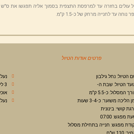
עולים בחזרה עד למרפסת התצפית בסמוך אליה תפגשו את ס"ש כחול
 נוחה עד לחנייה מרחק של כ-1.5 ק"מ.
פרטים אודות הטיול
 הטיול: נחל גילבון
נעלי
עד הטיול: שבת ה-
3 ליטר מים ביום חם נדרש 2 ליטר נוספים
רך המסלול: כ-5.5 ק"מ
אוכל
ן הליכה משוער: כ-3-4 שעות
נעלי
גת קושי: בינונית
ת מפגש: 07:00
ודת מפגש: חנייה בתחילת מסלול
ר: 110 ש"ח