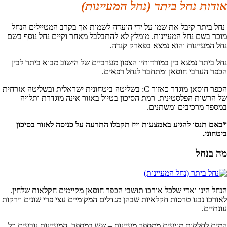
אודות נחל ביתר (נחל המעיינות)
נחל ביתר קיבל את שמו על ידי הועדה לשמות אך בקרב המטיילים הנחל
מוכר בשם נחל המעיינות. מומלץ לא להתבלבל מאחר וקיים נחל נוסף בשם
נחל המעיינות והוא נמצא בפארק קנדה.
נחל ביתר נמצא בין במורדותיו הצפון מערביים של הישוב מבוא ביתר לבין
הכפר הערבי חוסאן ומתחבר לנחל רפאים.
הכפר חוסאן מוגדר כאזור C: בשליטה ביטחונית ישראלית ובשליטה אזרחית
של הרשות הפלסטינית. רמת הסיכון בטיול באזור אינה מוגדרת ותלויה
במספר מרכיבים ומשתנים.
*באם תנסו להגיע באמצעות וייז תקבלו התרעה על כניסה לאזור בסיכון
ביטחוני.
מה בנחל
הנחל הינו ואדי שלכל אורכו תושבי הכפר חוסאן מקיימים חקלאות שלחין.
לאורכו נבנו טרסות חקלאיות שבהן מגדלים המקומיים עצי פרי שונים וירקות
עונתיים.
המים לחלקות מגיעים ממספר מעיינות – שש במספר. המעיינות נובעים כל