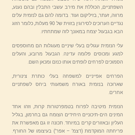
השפתניים, הכוללת את מירב עשבי התבלין ובהם נענע,
מרווה, זעתר, בזיליקום ועוד. בדומה להם גם לנזמית עלים
נגדיים הערוכים לסירוגין בזווית של 90 מעלות, כלומר הזוג
הבא בגבעול יצמח במאונך לזה שמתחתיו.
עלי הנזמית עגולים בעלי שיניים מעוגלות הם מחוספסים
למגע ומכוסים פלומה עדינה. הגבעול מרובע, והעלים
הסמוכים לפרחים לופתים אותו כנזם ומכאן השם.
הפרחים אפייניים למשפחה בעלי כותרת צינורית,
שארוכה בנזמית באורח משמעותי ביחס לשפתניים
אחרים.
הנזמית מיטיבה לפרוח בטמפרטורות קרות, וזהו אחד
המינים הים-תיכוניים היחידים הצומח גם בחרמון, בגליל
העליון ובאזורים קרים במיוחד. תכונה זו גם מאפשרת את
פריחתה המוקדמת (דצמ' – אפר') בעיצומו של החורף.