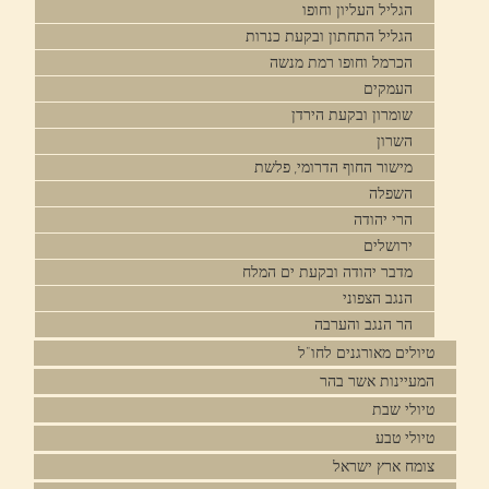
הגליל העליון וחופו
הגליל התחתון ובקעת כנרות
הכרמל וחופו רמת מנשה
העמקים
שומרון ובקעת הירדן
השרון
מישור החוף הדרומי, פלשת
השפלה
הרי יהודה
ירושלים
מדבר יהודה ובקעת ים המלח
הנגב הצפוני
הר הנגב והערבה
טיולים מאורגנים לחו"ל
המעיינות אשר בהר
טיולי שבת
טיולי טבע
צומח ארץ ישראל