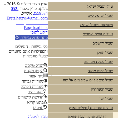
ארץ הצבי טיולים © 2016 –
טיולי שביל ישראל
צביקה פרץ טלפון:
052-
2559584
אימייל:
שביל ישראל לייט
Eretz.hatzvi@gmail.com
Instagram
YouTube
משפחות בשביל ישראל
Page load link
דילוג לתוכן
טיולים נופים ואתרים
פתח סרגל נגישות
שביל ירושלים
כלי נגישות - הטיולים
והפעילויות אינם מיועדים
שביל הגולן
לבעלי מוגבלויות
שביל עמק המעיינות
הגדל טקסט
הקטן טקסט
שביל רמות מנשה
גווני אפור
שביל מים אל ים שביל מים אל ימה
ניגודיות גבוהה
ניגודיות הפוכה
שביל הסנהדרין
רקע בהיר
הדגשת קישורים
שביל ישו
פונט קריא
איפוס
טיולים מודרכים | טיולים בארץ
עבור למעלה
החרמון, הגולן, ועמק החולה