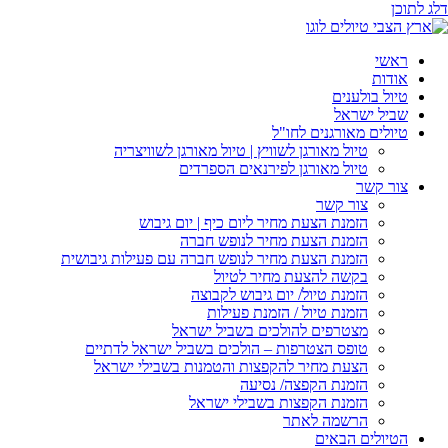
דלג לתוכן
ראשי
אודות
טיול בולענים
שביל ישראל
טיולים מאורגנים לחו"ל
טיול מאורגן לשוויץ | טיול מאורגן לשוויצריה
טיול מאורגן לפירנאים הספרדים
צור קשר
צור קשר
הזמנת הצעת מחיר ליום כיף | יום גיבוש
הזמנת הצעת מחיר לנופש חברה
הזמנת הצעת מחיר לנופש חברה עם פעילות גיבושית
בקשה להצעת מחיר לטיול
הזמנת טיול/ יום גיבוש לקבוצה
הזמנת טיול / הזמנת פעילות
מצטרפים להולכים בשביל ישראל
טופס הצטרפות – הולכים בשביל ישראל לדתיים
הצעת מחיר להקפצות והטמנות בשבילי ישראל
הזמנת הקפצה/ נסיעה
הזמנת הקפצות בשבילי ישראל
הרשמה לאתר
הטיולים הבאים