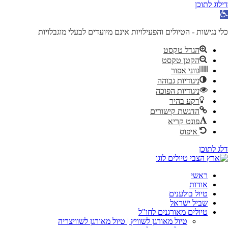
דילוג לתוכן
תח סרגל נגישות
כלי נגישות - הטיולים והפעילויות אינם מיועדים לבעלי מוגבלויות
הגדל טקסט
הקטן טקסט
גווני אפור
ניגודיות גבוהה
ניגודיות הפוכה
רקע בהיר
הדגשת קישורים
פונט קריא
איפוס
דלג לתוכן
ראשי
אודות
טיול בולענים
שביל ישראל
טיולים מאורגנים לחו"ל
טיול מאורגן לשוויץ | טיול מאורגן לשוויצריה