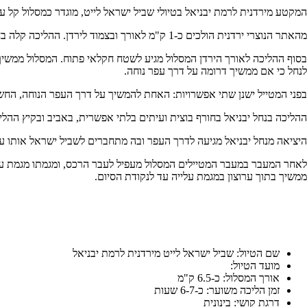
המקטע מירדנית לרמת יבניאל בטיולי שביל ישראל לייט, מוגדר כמסלול קל עד
מהאתר הנוצרי ירדנית הולכים כ-1 ק"מ לאורך ובצמוד לירדן. ההליכה קלה בחלקה בתוך צמחיית גדות אופיינית כגון אשלים, קנים ושיחי פטל. בחורף מקטע זה בוצי ביותר וחלק.
בסוף ההליכה לאורך הירדן המסלול מגיע לשטח חקלאי פתוח. המסלול ממשיך על
לנחל כי אם ממשיך דרומה על דרך עפר נוחה.
בפני המטייל ישנן שתי אפשרויות: האחת להמשיך על דרך העפר הנוחה, החשו
ההליכה בנחל יבניאל בחורף בוצית ועיתים בלתי אפשרית, באביב ובקיץ ההליכ
היציאה מנחל יבניאל מגיעה לדרך העפר ובה מתחברים לשביל ישראל אותו ע
לאחר המעבר במעבר המטיילים המסלול מעפיל לעבר הרכס, ומגמתו מגמת עלי
ממשיך בתוך ערוצון במגמת עלייה עד לנקודת הסיום.
שם הטיול: שביל ישראל לייט מירדנית לרמת יבניאל
מועד הטיול:
אורך המסלול: כ-6.5 ק"מ
זמן הליכה משוער: כ-6-7 שעות
דרגת קושי: בינונית