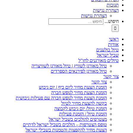
תגובות
הצהרת נגישות
הצהרת נגישות
חיפוש...
ראשי
אודות
טיול בולענים
שביל ישראל
טיולים מאורגנים לחו"ל
טיול מאורגן לשוויץ | טיול מאורגן לשוויצריה
טיול מאורגן לפירנאים הספרדים
צור קשר
צור קשר
הזמנת הצעת מחיר ליום כיף | יום גיבוש
הזמנת הצעת מחיר לנופש חברה
הזמנת הצעת מחיר לנופש חברה עם פעילות גיבושית
בקשה להצעת מחיר לטיול
הזמנת טיול/ יום גיבוש לקבוצה
הזמנת טיול / הזמנת פעילות
מצטרפים להולכים בשביל ישראל
טופס הצטרפות – הולכים בשביל ישראל לדתיים
הצעת מחיר להקפצות והטמנות בשבילי ישראל