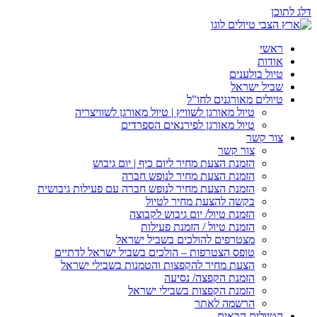
דלג לתוכן
ראשי
אודות
טיול בולענים
שביל ישראל
טיולים מאורגנים לחו"ל
טיול מאורגן לשוויץ | טיול מאורגן לשוויצריה
טיול מאורגן לפירנאים הספרדים
צור קשר
צור קשר
הזמנת הצעת מחיר ליום כיף | יום גיבוש
הזמנת הצעת מחיר לנופש חברה
הזמנת הצעת מחיר לנופש חברה עם פעילות גיבושית
בקשה להצעת מחיר לטיול
הזמנת טיול/ יום גיבוש לקבוצה
הזמנת טיול / הזמנת פעילות
מצטרפים להולכים בשביל ישראל
טופס הצטרפות – הולכים בשביל ישראל לדתיים
הצעת מחיר להקפצות והטמנות בשבילי ישראל
הזמנת הקפצה/ נסיעה
הזמנת הקפצות בשבילי ישראל
הרשמה לאתר
הטיולים הבאים