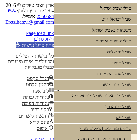
ארץ הצבי טיולים © 2016
טיולי שביל ישראל
– צביקה פרץ טלפון:
052-
2559584
אימייל:
שביל ישראל לייט
Eretz.hatzvi@gmail.com
Instagram
YouTube
משפחות בשביל ישראל
Page load link
דילוג לתוכן
טיולים נופים ואתרים
פתח סרגל נגישות
שביל ירושלים
כלי נגישות - הטיולים
והפעילויות אינם מיועדים
שביל הגולן
לבעלי מוגבלויות
שביל עמק המעיינות
הגדל טקסט
הקטן טקסט
שביל רמות מנשה
גווני אפור
שביל מים אל ים שביל מים אל ימה
ניגודיות גבוהה
ניגודיות הפוכה
שביל הסנהדרין
רקע בהיר
הדגשת קישורים
שביל ישו
פונט קריא
איפוס
טיולים מודרכים | טיולים בארץ
עבור למעלה
החרמון, הגולן, ועמק החולה