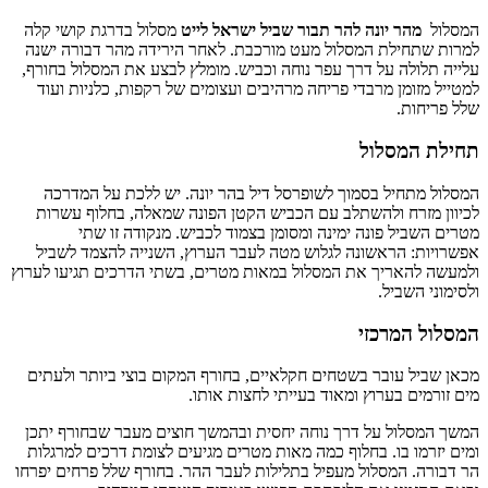
המסלול
מהר יונה להר תבור שביל ישראל לייט
מסלול בדרגת קושי קלה
למרות שתחילת המסלול מעט מורכבת. לאחר הירידה מהר דבורה ישנה
עלייה תלולה על דרך עפר נוחה וכביש. מומלץ לבצע את המסלול בחורף,
למטייל מזומן מרבדי פריחה מרהיבים ועצומים של רקפות, כלניות ועוד
שלל פריחות.
תחילת המסלול
המסלול מתחיל בסמוך לשופרסל דיל בהר יונה. יש ללכת על המדרכה
לכיוון מזרח ולהשתלב עם הכביש הקטן הפונה שמאלה, בחלוף עשרות
מטרים השביל פונה ימינה ומסומן בצמוד לכביש. מנקודה זו שתי
אפשרויות: הראשונה לגלוש מטה לעבר הערוץ, השנייה להצמד לשביל
ולמעשה להאריך את המסלול במאות מטרים, בשתי הדרכים תגיעו לערוץ
ולסימוני השביל.
המסלול המרכזי
מכאן שביל עובר בשטחים חקלאיים, בחורף המקום בוצי ביותר ולעתים
מים זורמים בערוץ ומאוד בעייתי לחצות אותו.
המשך המסלול על דרך נוחה יחסית ובהמשך חוצים מעבר שבחורף יתכן
ומים יזרמו בו. בחלוף כמה מאות מטרים מגיעים לצומת דרכים למרגלות
הר דבורה. המסלול מעפיל בתלילות לעבר ההר. בחורף שלל פרחים יפרחו