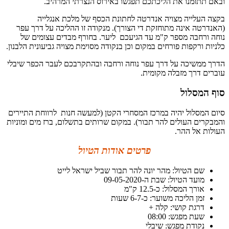
ובאם תתזמנו את הליכתכם תפגשו באירוס הנצרתי המרהיב.
בקצה העלייה מצויה אנדרטה לחתונת הכסף של מלכת אנגלייה
(האנדרטה אינה מתוחזקת די הצורך). מנקודה זו ההליכה על דרך עפר
נוחה ורחבה מספר ק"מ עד הגיעכם ליער. בחורף מבדים עצומים של
כלניות ורקפות פורחים במקום וכן בנקודה מסוימת מצויה גביעונית הלבנון.
הדרך ממשיכה על דרך עפר נוחה ורחבה ובהתקרבכם לעבר הכפר שיבלי
עוברים דרך מזבלה מקומית.
סוף המסלול
סיום המסלול יהיה במרכז המסחרי הקטן (למעשה חנות לרווחת התיירים
והמבקרים העולים להר תבור). במקום שרותים בתשלום, ברז מים ומוניות
העולות אל ההר.
פרטים אודות הטיול
שם הטיול: מהר יונה להר תבור שביל ישראל לייט
מועד הטיול: שבת ה-09-05-2020
אורך המסלול: כ-12.5 ק"מ
זמן הליכה משוער: כ-6-7 שעות
דרגת קושי: קלה +
שעת מפגש: 08:00
נקודת מפגש: שיבלי