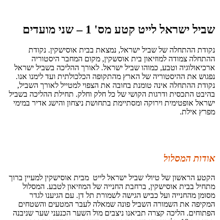
שביל ישראל לייט קטע מס' 1 – שני מועדים
נקודת ההתחלה של שביל ישראל, נמצאת בבית אוסישקין. נקודת
ההתחלה צמודה למוזיאון בית אוסשקין, מקום המחבר היסטוריה
ארכיאולוגיה וטבע, כמוהו שביל ישראל. לאורך ההליכה בשביל ישראל
נפגוש את ההיסטוריה של הארץ מהתקופה הכלכולתית ועד לימנו אנו.
נקודת ההתחלה אינה טומנת בחובה את הצפוי למטייל לאורך השביל,
בהיבט התכסית ודרגות הקושי של כל חלק וחלק. תחילת ההליכה בשביל
ישראל אופטימית וירוקה ומסתיימת בתחושת ניצחון והישג אדיר במימי
מפרץ אילת.
אודות המסלול
הקטע הראשון של טיולי שביל ישראל לייט מבית אוסישקין למעיין ברוך
מתחיל בבית אוסישקין, ברחבת החנייה של המוזיאון לטבע. המסלול
מסומן מהחנייה ועל כביש הגישה לשמורת תל דן. עם הגיענו לגדר
המקיפה את השמורה השביל פונה שמאלה לעבר המטעים והשטחים
הפתוחים. הליכה קצרה תביאנו ניצבים מול השער הכנעני שער שניבנה