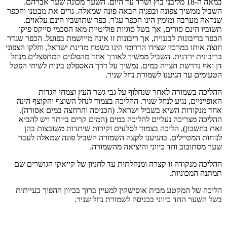
במאה ה-18 מליבני בוץ ושרד עד היום. השער מכונה שער אברהם.
השביל ממשיך צפונה ובפניה הבאה פונה שמאלה. נרים את מבטנו והכפר
שנראה מערבה ומימין הינו הכפר עג'ר. כפר שתושביו הינם עלאוים.
תשוביו הינם סורים, אך בשל סוגיות פוליטיות מאז הסכמי סייקס פיקו
הכפר בריבונות לבננוית, אך ריבונות זו אינה מייושמת בפועל. הכפר שגדר
חוצה אותו במרכזו שצידו הדרומי הינו בשטח מדינת ישראל, וחלקו הצפוני
בריבונית ירדנית. השביל ממשיך לאורך אחד מהפלגים המתפצלים מנחל
דן ואף נדרשת חצייה במים. נמשיך על דרך האספלט בינות לשיחי הפטל
הטעימים עד הגיענו לשמורת נחל שניר.
ההליכה בשמורה לאחר שנחלוף על גבי גשר העץ וצמחי הגדות
האופייניים, נגיע לנחל שניר. ההליכה בצמוד לנחל השוצף והקוצף הינה
אחד מנקודות השיא בשביל ישראל. (הכניסה והרחצה במים אסורה).
ההליכה מצריכה נעליים להליכה במים (המים קרים ביותר ויש להביא
זאת בחשבון), הליכה בצמוד לסלעים וקירות שיתדות משובצות בהן
לנוחות המטיילים. בהגיענו לקצה השמורה השביל פונה שמאלה לעבר
שער מסתובוב וחד כיווני והיציאה מהשמורה.
ההליכה מנקודה זו קצרה ומנהלתית עד לחניון של קייאקי הגושרים שם
תמתנה המכוניות.
הליכה של המקטע מבית אוסישקין למעיין ברוך בכיוון ההפוך בעייתית
בשל השער החד כיווני בכניסה לשמורת נחל שניר.