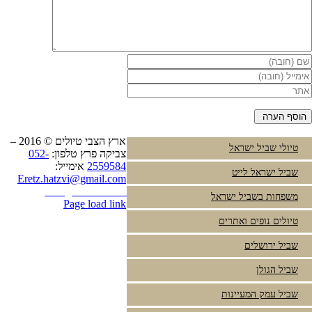
ארץ הצבי טיולים © 2016 –
טיולי שביל ישראל
צביקה פרץ טלפון:
052-
2559584
אימייל:
שביל ישראל לייט
Eretz.hatzvi@gmail.com
Instagram
YouTube
משפחות בשביל ישראל
Page load link
טיולים נופים ואתרים
שביל ירושלים
שביל הגולן
שביל עמק המעיינות