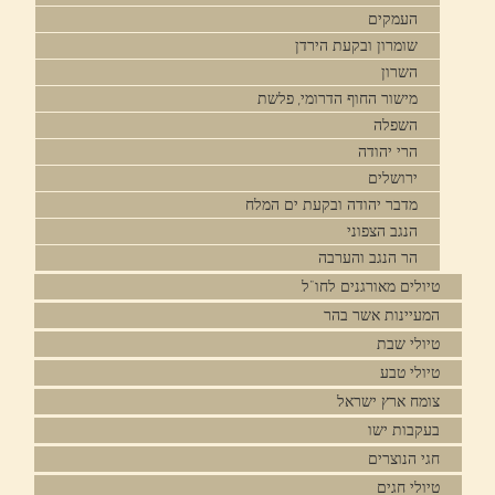
העמקים
שומרון ובקעת הירדן
השרון
מישור החוף הדרומי, פלשת
השפלה
הרי יהודה
ירושלים
מדבר יהודה ובקעת ים המלח
הנגב הצפוני
הר הנגב והערבה
טיולים מאורגנים לחו"ל
המעיינות אשר בהר
טיולי שבת
טיולי טבע
צומח ארץ ישראל
בעקבות ישו
חגי הנוצרים
טיולי חגים